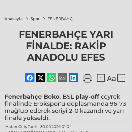
Anasayfa
Spor
FENERBAHÇE
YARI
FİNALDE:
FENERBAHÇE YARI
RAKİP
ANADOLU
EFES
FİNALDE: RAKİP
ANADOLU EFES
Fenerbahçe Beko
, BSL
play-off
çeyrek
finalinde Erokspor'u deplasmanda 96-73
mağlup ederek seriyi 2-0 kazandı ve yarı
finale yükseldi.
Haber Giriş Tarihi: 30.05.2026 01:04