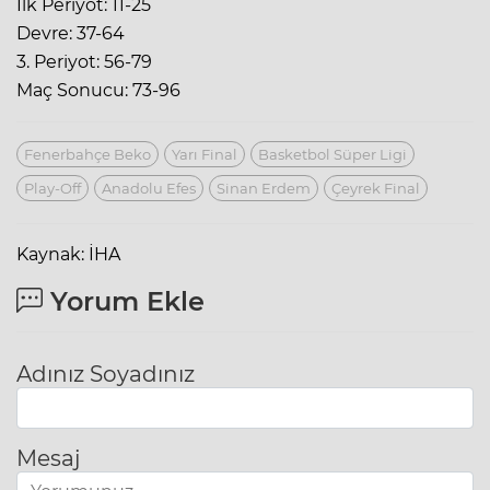
İlk Periyot: 11-25
Devre: 37-64
3. Periyot: 56-79
Maç Sonucu: 73-96
Fenerbahçe Beko
Yarı Final
Basketbol Süper Ligi
Play-Off
Anadolu Efes
Sinan Erdem
Çeyrek Final
Kaynak: İHA
Yorum Ekle
Adınız Soyadınız
Mesaj