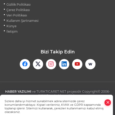
TER KOKAN KOCALARA YARGITAY'DAN
Gizlilik Politikası
KÖTÜ HABER
Çerez Politikası
Veri Politikası
Kullanım Şartnamesi
TRENDYOL 1. LİG'DE GÜNÜN VAR'LARI
AÇIKLANDI
Künye
İletişim
Bizi Takip Edin
HABER YAZILIMI
ve TURKTICARET.NET projesidir Copyright© 2006-
2026 Tüm hakları saklıdır.
Sizlere daha iyi hizmet sunabilmek adına sitemizde çerez
konumlandırmaktayız. Kişisel verileriniz, KVKK ve GDPR kapsamında
toplanıp işlenir. Sitemizi kullanarak, çerezleri kullanmamızı kabul etmiş
olacaksınız.