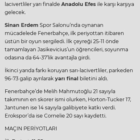
lacivertliler yarı finalde
Anadolu Efes
ile karşı karşıya
gelecek.
Sinan Erdem
Spor Salonu’nda oynanan
mücadelede Fenerbahçe, ilk periyottan itibaren
üstün bir oyun sergiledi. İlk çeyreği 25-11 önde
tamamlayan Jasikevicius’un öğrencileri, soyunma
odasına da 64-37’lik avantajla girdi.
İkinci yarıda farkı koruyan sarı-lacivertliler, parkeden
96-73 galip ayrılarak
yarı final
biletini aldı.
Fenerbahçe’de Melih Mahmutoğlu 21 sayıyla
takımının en skorer ismi olurken, Horton-Tucker 17,
Jantunen ise 14 sayıyla galibiyete katkı verdi.
Erokspor’da ise Cornelie 20 sayı kaydetti.
MAÇIN PERİYOTLARI