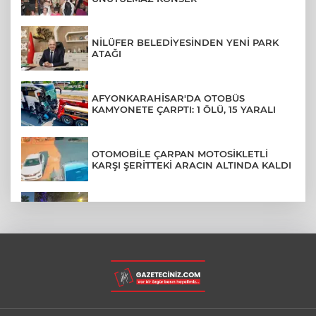
NİLÜFER BELEDİYESİNDEN YENİ PARK
ATAĞI
AFYONKARAHİSAR'DA OTOBÜS
KAMYONETE ÇARPTI: 1 ÖLÜ, 15 YARALI
OTOMOBİLE ÇARPAN MOTOSİKLETLİ
KARŞI ŞERİTTEKİ ARACIN ALTINDA KALDI
SİLİVRİ'DE YANGIN: MAHSUR KALANLAR
BALKONLARDAN KURTARILDI
HAVA 40, ASFALT 200
DERECE: ADANA'DA İŞÇİLERİN ZORLU
MESAİSİ