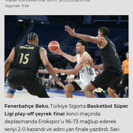
Haber Güncellenme Tarihi: 30.05.2026 01:06
Kaynak: İHA
Fenerbahçe Beko
,
Türkiye Sigorta
Basketbol Süper
Ligi
play-off
çeyrek final
ikinci maçında
deplasmanda Erokspor’u 96-73 mağlup ederek
seriyi 2-0 kazandı ve adını yarı finale yazdırdı. Sarı-