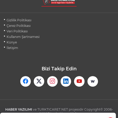
SIÇRAMADAN SÖNDÜRÜLDÜ
BURSA'DA KIRSAL MAHALLE
Gizlilik Politikası
YOLLARINDA KORFOR ARTIYOR
Çerez Politikası
Veri Politikası
Kullanım Şartnamesi
SİLİVRİ'DE YANGIN: MAHSUR KALANLAR
BALKONLARDAN KURTARILDI
Künye
İletişim
Bizi Takip Edin
HABER YAZILIMI
ve TURKTICARET.NET projesidir Copyright© 2006-
2026 Tüm hakları saklıdır.