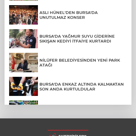
ASLI HÜNEL'DEN BURSA'DA
UNUTULMAZ KONSER
BURSA'DA YAĞMUR SUYU GİDERİNE
SIKIŞAN KEDİYİ İTFAİYE KURTARDI
NİLÜFER BELEDİYESİNDEN YENİ PARK
ATAĞI
BURSA'DA ENKAZ ALTINDA KALMAKTAN
SON ANDA KURTULDULAR
AFYONKARAHİSAR'DA OTOBÜS
KAMYONETE ÇARPTI: 1 ÖLÜ, 15 YARALI
BURSA'DA DEPO YANGINI BİNAYA