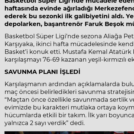
Basketbol Süper Ligi’nde mücadele ede
haftasında evinde ağırladığı
Merkezefend
ederek bu sezonki ilk galibiyetini aldı. Ye
depolarken, başantrenör Faruk Beşok mü
Basketbol Süper Ligi’nde sezona Aliağa Pe
Karşıyaka, ikinci hafta mücadelesinde ken
Basket
’i konuk etti. Mustafa Kemal Atatür
karşılaşmayı 76-69 kazanan yeşil-kırmızılı eki
SAVUNMA PLANI İŞLEDİ
Karşılaşmanın ardından açıklamalarda bul
maç öncesi belirledikleri savunma stratejisi
“Maçtan önce özellikle savunmada sertlik v
evimizde bu karakteri mutlaka ortaya koyma
hücumlarda etkili bir takım. İlk yarı boyunca
yalnızca 2 sayı verdik” dedi.