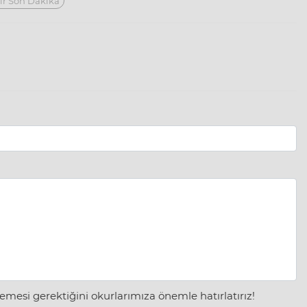
ir Son Dakika
mesi gerektiğini okurlarımıza önemle hatırlatırız!