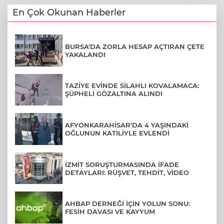
En Çok Okunan Haberler
BURSA'DA ZORLA HESAP AÇTIRAN ÇETE
YAKALANDI
TAZİYE EVİNDE SİLAHLI KOVALAMACA:
ŞÜPHELİ GÖZALTINA ALINDI
AFYONKARAHİSAR'DA 4 YAŞINDAKİ
OĞLUNUN KATİLİYLE EVLENDİ
İZMİT SORUŞTURMASINDA İFADE
DETAYLARI: RÜŞVET, TEHDİT, VİDEO
AHBAP DERNEĞİ İÇİN YOLUN SONU:
FESİH DAVASI VE KAYYUM