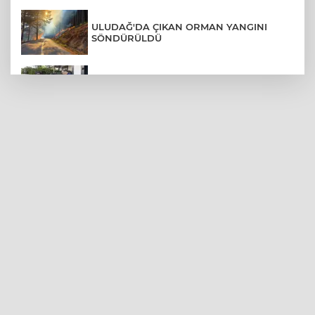
ULUDAĞ'DA ÇIKAN ORMAN YANGINI
SÖNDÜRÜLDÜ
MENDERES BELEDİYE BAŞKANI İHRAÇ
TALEBİYLE DİSİPLİNE SEVK EDİLDİ
ASLI HÜNEL'DEN BURSA'DA
UNUTULMAZ KONSER
BEŞİKTAŞ'TAN AVRUPA'DA KRİTİK
DEPLASMAN ZAFERİ
VAN'DA İŞİTME ENGELLİ MÜŞTERİ,
HALIYI HALAY ÇEKEREK ALDI