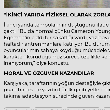
“İKİNCİ YARIDA FİZİKSEL OLARAK ZORL
İkinci yarıda tempolarının düştüğünü ifad
çekti. “Bu da normal çünkü Cameron Young 
Egemen’in ciddi bir sakatlığı vardı, yaz boy
haftadır antrenmanlara katılıyor. Bu durum fi
oyuncularımın sahaya koyduğu mücadele ve 
karakteri koruduğumuz sürece özellikle k
inanıyorum,” diye konuştu.
MORAL VE ÖZGÜVEN KAZANDILAR
Karşıyaka, taraftarının yoğun desteğiyle çık
puan hanesine yazdırdığı ilk
galibiyetle
mor
takıma adaptasyon sürecinde güven kazan