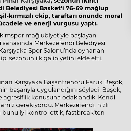
n
Pınar Karşıyaka
, sezonun ikinci
i Belediyesi Basket
’i 76-69 mağlup
şil-kırmızılı ekip, taraftarı önünde moral
cadele ve enerji vurgusu yaptı.
tkimspor mağlubiyetiyle başlayan
di sahasında
Merkezefendi Belediyesi
k Karşıyaka Spor Salonu’nda oynanan
p, sezonun ilk galibiyetini elde etti.
unan Karşıyaka Başantrenörü Faruk Beşok,
nin başarıyla uygulandığını söyledi. Beşok,
e agresiflik konusuna odaklandık. Kendi
mız gerekiyordu. Merkezefendi, hızlı
 bunu iyi kontrol ettik, fastbreak'ten