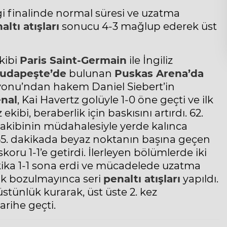
i
finalinde normal süresi ve uzatma
altı atışları
sonucu 4-3 mağlup ederek üst
kibi
Paris Saint-Germain
ile İngiliz
udapeşte’de
bulunan
Puskas Arena’da
syonu’ndan hakem Daniel Siebert’in
nal
, Kai Havertz golüyle 1-0 öne geçti ve ilk
ekibi, beraberlik için baskısını artırdı. 62.
rakibinin müdahalesiyle yerde kalınca
 65. dakikada beyaz noktanın başına geçen
u 1-1’e getirdi. İlerleyen bölümlerde iki
kika 1-1 sona erdi ve mücadelede uzatma
lik bozulmayınca seri
penaltı atışları
yapıldı.
üstünlük kurarak, üst üste 2. kez
rihe geçti.