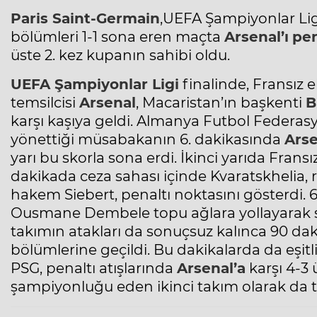
Paris Saint-Germain
,
UEFA Şampiyonlar Lig
bölümleri 1-1 sona eren maçta
Arsenal’ı
pen
üste 2. kez kupanın sahibi oldu.
UEFA Şampiyonlar Ligi
finalinde, Fransız e
temsilcisi
Arsenal
, Macaristan’ın başkenti
B
karşı kaşıya geldi. Almanya Futbol Federa
yönettiği müsabakanın 6. dakikasında
Arse
yarı bu skorla sona erdi. İkinci yarıda Fransız 
dakikada ceza sahası içinde Kvaratskhelia, 
hakem Siebert, penaltı noktasını gösterdi.
Ousmane Dembele topu ağlara yollayarak skor
takımın atakları da sonuçsuz kalınca 90 da
bölümlerine geçildi. Bu dakikalarda da eşit
PSG, penaltı atışlarında
Arsenal’a
karşı 4-3 
şampiyonluğu eden ikinci takım olarak da ta