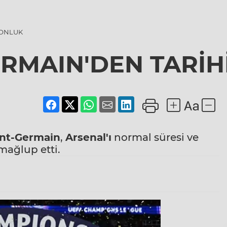
YONLUK
ERMAIN'DEN TARİ
int-Germain
,
Arsenal'ı
normal süresi ve
 mağlup etti.