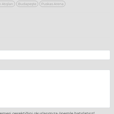
 Atışları
Budapeşte
Puskas Arena
mesi gerektiğini okurlarımıza önemle hatırlatırız!