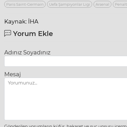
Paris Saint-Germain
Uefa Şampiyonlar Ligi
Arsenal
Penaltı
Kaynak: İHA
Yorum Ekle
Adınız Soyadınız
Mesaj
Gönderilen yorumların küfür, hakaret ve suç unsuru içerme