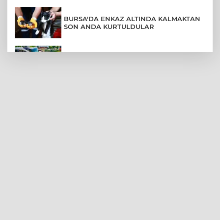
BURSA'DA ENKAZ ALTINDA KALMAKTAN
SON ANDA KURTULDULAR
AFYONKARAHİSAR'DA OTOBÜS
KAMYONETE ÇARPTI: 1 ÖLÜ, 15 YARALI
BURSA'DA DEPO YANGINI BİNAYA
SIÇRAMADAN SÖNDÜRÜLDÜ
BURSA'DA KIRSAL MAHALLE
YOLLARINDA KORFOR ARTIYOR
SİLİVRİ'DE YANGIN: MAHSUR KALANLAR
BALKONLARDAN KURTARILDI