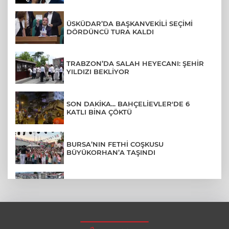
ÜSKÜDAR’DA BAŞKANVEKİLİ SEÇİMİ
DÖRDÜNCÜ TURA KALDI
TRABZON’DA SALAH HEYECANI: ŞEHİR
YILDIZI BEKLİYOR
SON DAKİKA... BAHÇELİEVLER'DE 6
KATLI BİNA ÇÖKTÜ
BURSA’NIN FETHİ COŞKUSU
BÜYÜKORHAN’A TAŞINDI
MUDANYA PLAJLARINDA YOĞUNLUK:
TATİLCİLER SAHİLLERE AKIN ETTİ
ÇERÇEVE YASA TEKLİFİ TBMM'YE