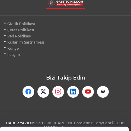
SUNULDU: İŞTE TAM YASA KAPSAMI
BURSA FESTİVALİ'NDE MUHTEŞEM
Gizlilik Politikası
TİYATRO GECESİ
Çerez Politikası
Veri Politikası
Kullanım Şartnamesi
FENERBAHÇE'DEN UEFA KADROSUNDA
KANTE HAMLESİ
Künye
İletişim
Bizi Takip Edin
HABER YAZILIMI
ve TURKTICARET.NET projesidir Copyright© 2006-
2026 Tüm hakları saklıdır.