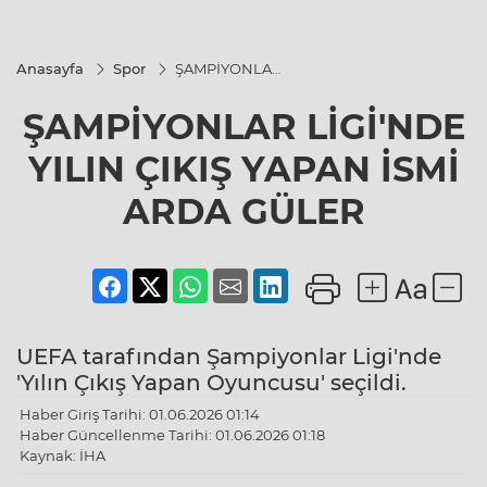
Anasayfa
Spor
ŞAMPİYONLAR
LİGİ'NDE YILIN
ÇIKIŞ YAPAN
ŞAMPİYONLAR LİGİ'NDE
İSMİ ARDA
GÜLER
YILIN ÇIKIŞ YAPAN İSMİ
ARDA GÜLER
UEFA tarafından Şampiyonlar Ligi'nde
'Yılın Çıkış Yapan Oyuncusu' seçildi.
Haber Giriş Tarihi: 01.06.2026 01:14
Haber Güncellenme Tarihi: 01.06.2026 01:18
Kaynak: İHA