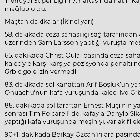
Trendyol Süper Lig
’in 7. haftasında Fatih 
mağlup oldu.
Maçtan dakikalar (İkinci yarı)
58. dakikada ceza sahası içi sağ tarafından
üzerinden Sam Larsson yaptığı vuruşta meşi
65. dakikada Christ Oulai pasında ceza sah
kaleciyle karşı karşıya pozisyonda penaltı n
Grbic gole izin vermedi.
83. dakikada sol kanattan Arif Boşluk’un yap
Onuachu’nun kafa vuruşunda kaleci Ivo Grbi
88. dakikada sol taraftan Ernest Muçi’nin ya
sonrası Tim Folcarelli de, kafayla Danylo 
yaptığı kafa vuruşunda meşin yuvarlak filele
90+1. dakikada Berkay Özcan’ın ara pasında