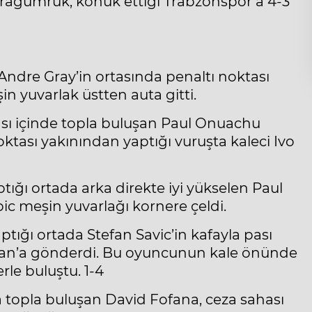
Karagümrük, konuk ettiği Trabzonspor’a 4-3
 Andre Gray’in ortasında penaltı noktası
n yuvarlak üstten auta gitti.
ası içinde topla buluşan Paul Onuachu
oktası yakınından yaptığı vuruşta kaleci Ivo
tığı ortada arka direkte iyi yükselen Paul
c meşin yuvarlağı kornere çeldi.
ptığı ortada Stefan Savic’in kafayla pası
Sikan’a gönderdi. Bu oyuncunun kale önünde
rle buluştu. 1-4
 topla buluşan David Fofana, ceza sahası