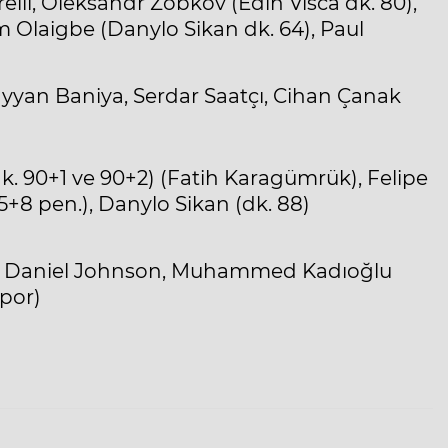
relli, Oleksandr Zobkov (Edin Visca dk. 80),
m Olaigbe (Danylo Sikan dk. 64), Paul
yyan Baniya, Serdar Saatçı, Cihan Çanak
dk. 90+1 ve 90+2) (Fatih Karagümrük), Felipe
5+8 pen.), Danylo Sikan (dk. 88)
vec, Daniel Johnson, Muhammed Kadıoğlu
por)