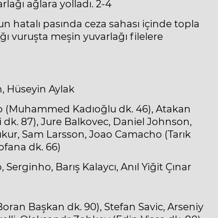
lağı ağlara yolladı. 2-4
n hatalı pasında ceza sahası içinde topla
ı vuruşta meşin yuvarlağı filelere
 Hüseyin Aylak
aio (Muhammed Kadıoğlu dk. 46), Atakan
 dk. 87), Jure Balkovec, Daniel Johnson,
ukur, Sam Larsson, Joao Camacho (Tarık
ofana dk. 66)
Serginho, Barış Kalaycı, Anıl Yiğit Çınar
ran Başkan dk. 90), Stefan Savic, Arseniy