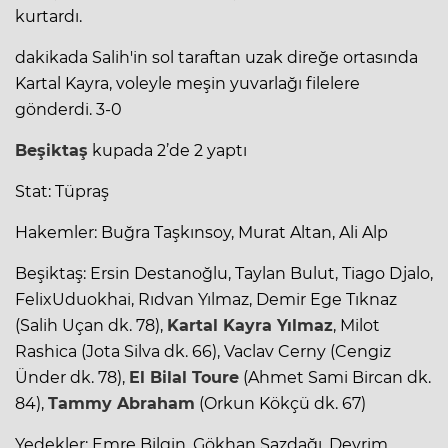
kurtardı.
dakikada Salih'in sol taraftan uzak direğe ortasında
Kartal Kayra, voleyle meşin yuvarlağı filelere
gönderdi. 3-0
Beşiktaş
kupada 2’de 2 yaptı
Stat: Tüpraş
Hakemler: Buğra Taşkınsoy, Murat Altan, Ali Alp
Beşiktaş: Ersin Destanoğlu, Taylan Bulut, Tiago Djalo,
FelixUduokhai, Rıdvan Yılmaz, Demir Ege Tıknaz
(Salih Uçan dk. 78),
Kartal Kayra Yılmaz
, Milot
Rashica (Jota Silva dk. 66), Vaclav Cerny (Cengiz
Ünder dk. 78),
El Bilal Toure
(Ahmet Sami Bircan dk.
84),
Tammy Abraham
(Orkun Kökçü dk. 67)
Yedekler: Emre Bilgin, Gökhan Sazdağı, Devrim