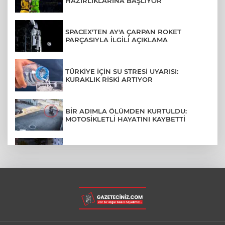
HAZIRLIKLARINA BAŞLIYOR
SPACEX'TEN AY'A ÇARPAN ROKET
PARÇASIYLA İLGİLİ AÇIKLAMA
TÜRKİYE İÇİN SU STRESİ UYARISI:
KURAKLIK RİSKİ ARTIYOR
BİR ADIMLA ÖLÜMDEN KURTULDU:
MOTOSİKLETLİ HAYATINI KAYBETTİ
SON DAKİKA... BAHÇELİEVLER'DE 6
KATLI BİNA ÇÖKTÜ
BURSA ŞEHİR HASTANESİ OTOPARKI
AĞUSTOS AYINDA HİZMETE AÇILIYOR