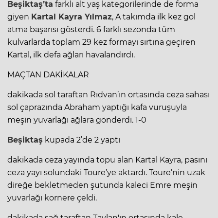
Beşiktaş’ta
farklı alt yaş kategorilerinde de forma
giyen
Kartal Kayra Yılmaz
, A takımda ilk kez gol
atma başarısı gösterdi. 6 farklı sezonda tüm
kulvarlarda toplam 29 kez formayı sırtına geçiren
Kartal, ilk defa ağları havalandırdı.
MAÇTAN DAKİKALAR
dakikada sol taraftan Rıdvan’ın ortasında ceza sahası
sol çaprazında Abraham yaptığı kafa vuruşuyla
meşin yuvarlağı ağlara gönderdi. 1-0
Beşiktaş
kupada 2’de 2 yaptı
dakikada ceza yayında topu alan Kartal Kayra, pasını
ceza yayı solundaki Toure’ye aktardı. Toure’nin uzak
direğe bekletmeden şutunda kaleci Emre meşin
yuvarlağı kornere çeldi.
dakikada sağ taraftan Taylan'ın ortasında kale