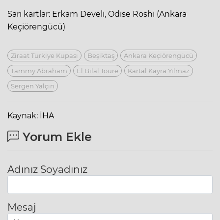
Sarı kartlar: Erkam Develi, Odise Roshi (Ankara
Keçiörengücü)
Ziraat Türkiye Kupası
Beşiktaş
Ankara Keçiörengücü
Tammy Abraham
El Bilal Toure
Kartal Kayra Yılmaz
Sergen Yalçın
Kaynak: İHA
Yorum Ekle
Adınız Soyadınız
Mesaj