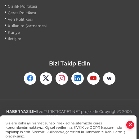
BURSALI DAĞCILARDAN AĞRI DAĞI
Gizlilik Politikası
ZİRVESİNDE BURSASPOR'A DESTEK
Çerez Politikası
Veri Politikası
Kullanım Şartnamesi
KÜBRA DENİZCİ KESKİN KUPASINI
BAŞKAN AYDIN'A SUNDU
Künye
İletişim
Bizi Takip Edin
HABER YAZILIMI
ve TURKTICARET.NET projesidir Copyright© 2006-
2026 Tüm hakları saklıdır.
Sizlere daha iyi hizmet sunabilmek adına sitemizde çerez
konumlandırmaktayız. Kişisel verileriniz, KVKK ve GDPR kapsamında
toplanıp işlenir. Sitemizi kullanarak, çerezleri kullanmamızı kabul etmiş
olacaksınız.