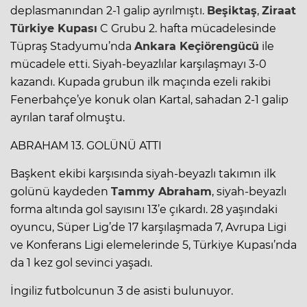
deplasmanından 2-1 galip ayrılmıştı.
Beşiktaş
,
Ziraat
Türkiye Kupası
C Grubu 2. hafta mücadelesinde
Tüpraş Stadyumu’nda
Ankara Keçiörengücü
ile
mücadele etti. Siyah-beyazlılar karşılaşmayı 3-0
kazandı. Kupada grubun ilk maçında ezeli rakibi
Fenerbahçe’ye konuk olan Kartal, sahadan 2-1 galip
ayrılan taraf olmuştu.
ABRAHAM 13. GOLÜNÜ ATTI
Başkent ekibi karşısında siyah-beyazlı takımın ilk
golünü kaydeden
Tammy Abraham
, siyah-beyazlı
forma altında gol sayısını 13’e çıkardı. 28 yaşındaki
oyuncu, Süper Lig’de 17 karşılaşmada 7, Avrupa Ligi
ve Konferans Ligi elemelerinde 5, Türkiye Kupası’nda
da 1 kez gol sevinci yaşadı.
İngiliz futbolcunun 3 de asisti bulunuyor.