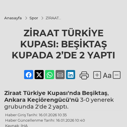
Anasayfa
Spor
ZİRAAT
TÜRKİYE
KUPASI:
ZİRAAT TÜRKİYE
BEŞİKTAŞ
KUPADA
2’DE 2
KUPASI: BEŞİKTAŞ
YAPTI
KUPADA 2’DE 2 YAPTI
Ziraat Türkiye Kupası'nda
Beşiktaş
,
Ankara Keçiörengücü'nü
3-0 yenerek
grubunda 2'de 2 yaptı.
Haber Giriş Tarihi: 16.01.2026 10:35
Haber Güncellenme Tarihi: 16.01.2026 10:40
Kaynak: İHA