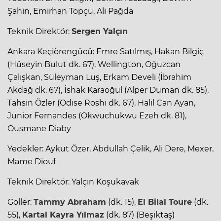
Şahin, Emirhan Topçu, Ali Pağda
Teknik Direktör:
Sergen Yalçın
Ankara Keçiörengücü: Emre Satılmış, Hakan Bilgiç
(Hüseyin Bulut dk. 67), Wellington, Oğuzcan
Çalışkan, Süleyman Luş, Erkam Develi (İbrahim
Akdağ dk. 67), İshak Karaoğul (Alper Duman dk. 85),
Tahsin Özler (Odise Roshi dk. 67), Halil Can Ayan,
Junior Fernandes (Okwuchukwu Ezeh dk. 81),
Ousmane Diaby
Yedekler: Aykut Özer, Abdullah Çelik, Ali Dere, Mexer,
Mame Diouf
Teknik Direktör: Yalçın Koşukavak
Goller:
Tammy Abraham
(dk. 15),
El Bilal Toure
(dk.
55),
Kartal Kayra Yılmaz
(dk. 87) (Beşiktaş)