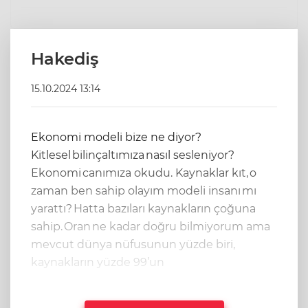
Hakediş
15.10.2024 13:14
Ekonomi modeli bize ne diyor?
Kitlesel bilinçaltımıza nasıl sesleniyor?
Ekonomi canımıza okudu. Kaynaklar kıt, o
zaman ben sahip olayım modeli insanı mı
yarattı? Hatta bazıları kaynakların çoğuna
sahip. Oran ne kadar doğru bilmiyorum ama
mevcut dünya nüfusunun yüzde biri,
kaynakların yüzde 99’un