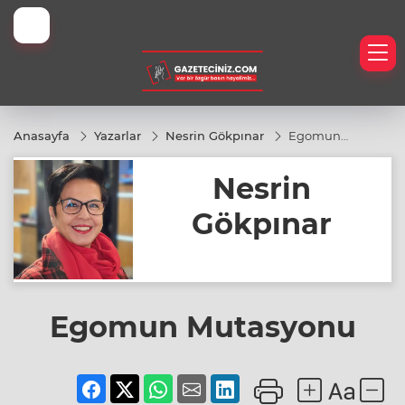
İyi Kamp Yerleri
Anasayfa
Yazarlar
Nesrin Gökpınar
Egomun
Mutasyonu
Nesrin
eknoloji
Gökpınar
er
h
Egomun Mutasyonu