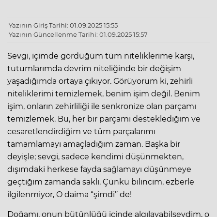
Yazının Giriş Tarihi: 01.09.2025 15:55
Yazının Güncellenme Tarihi: 01.09.2025 15:57
Sevgi, içimde gördüğüm tüm niteliklerime karşı,
tutumlarımda devrim niteliğinde bir değişim
yaşadığımda ortaya çıkıyor. Görüyorum ki, zehirli
niteliklerimi temizlemek, benim işim değil. Benim
işim, onların zehirliliği ile senkronize olan parçamı
temizlemek. Bu, her bir parçamı desteklediğim ve
cesaretlendirdiğim ve tüm parçalarımı
tamamlamayı amaçladığım zaman. Başka bir
deyişle; sevgi, sadece kendimi düşünmekten,
dışımdaki herkese fayda sağlamayı düşünmeye
geçtiğim zamanda saklı. Çünkü bilincim, ezberle
ilgilenmiyor, O daima “şimdi’’ de!
Doğamı, onun bütünlüğü içinde algılayabilseydim, o