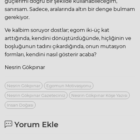
güçlerimi doğru bir şekilde kullanabileceğim,
sanırsam. Sadece, aralarında altın bir denge bulmam
gerekiyor.
Ve kalbim soruyor dostlar; egom iki-üç kat
arttığında, kendini dönüştürdüğünde, hiçliğinin ve
boşluğunun tadını çıkardığında, onun mutasyon
formları, kendini nasıl gösterir acaba?
Nesrin Gökpınar
Nesrin Gökpınar
Egomun Motivasyonu
Nesrin Gökpınar Gazeteciniz
Nesrin Gökpınar Köşe Yazısı
Insan Doğası
Yorum Ekle