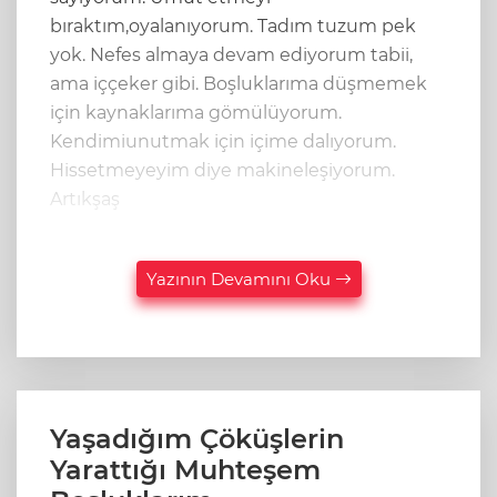
bıraktım,oyalanıyorum. Tadım tuzum pek
yok. Nefes almaya devam ediyorum tabii,
ama iççeker gibi. Boşluklarıma düşmemek
için kaynaklarıma gömülüyorum.
Kendimiunutmak için içime dalıyorum.
Hissetmeyeyim diye makineleşiyorum.
Artıkşaş
Yazının Devamını Oku
Yaşadığım Çöküşlerin
Yarattığı Muhteşem