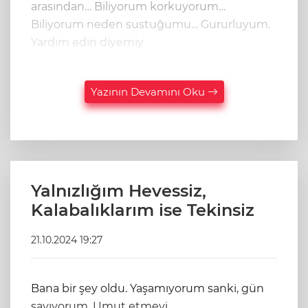
arasından… Biliyorum korkuyorum…
Biliyorum neden sustuğumu… Gururluyum.
Yardım edin diyemiy
Yazının Devamını Oku
Yalnızlığım Hevessiz,
Kalabalıklarım ise Tekinsiz
21.10.2024 19:27
Bana bir şey oldu. Yaşamıyorum sanki, gün
sayıyorum. Umut etmeyi