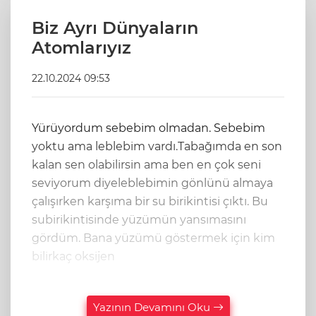
Biz Ayrı Dünyaların
Atomlarıyız
22.10.2024 09:53
Yürüyordum sebebim olmadan. Sebebim
yoktu ama leblebim vardı.Tabağımda en son
kalan sen olabilirsin ama ben en çok seni
seviyorum diyeleblebimin gönlünü almaya
çalışırken karşıma bir su birikintisi çıktı. Bu
subirikintisinde yüzümün yansımasını
gördüm. Bana yüzümü göstermek için kim
bilirkaç oksijen
Yazının Devamını Oku