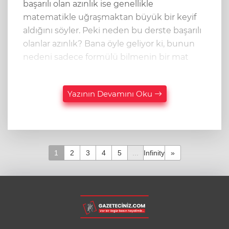
başarılı olan azınlık ise genellikle
matematikle uğraşmaktan büyük bir keyif
aldığını söyler. Peki neden bu derste başarılı
olanlar azınlık? Bana öyle geliyor ki, bunun
nedeni sadece formülü bilmenin bir mat
Yazının Devamını Oku
1
2
3
4
5
...
Infinity
»