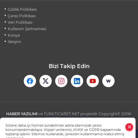
Gizlilik Politikası
Çerez Politikası
Veri Politikası
Kullanım Şartnamesi
Künye
İletişim
Bizi Takip Edin
HABER YAZILIMI
ve TURKTICARET.NET projesidir Copyright© 2006-
2026 Tüm hakları saklıdır.
Sizlere daha iyi hizmet sunabilmek adına sitemizde çerez
konumlandırmaktayız. Kişisel verileriniz, KVKK ve GDPR kapsamında
toplanıp işlenir. Sitemizi kullanarak, çerezleri kullanmamızı kabul etmiş