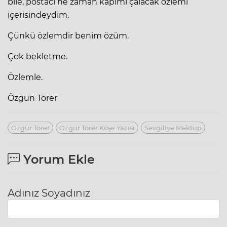
bile, postacı ne zaman kapımı çalacak özlemi
içerisindeydim.
Çünkü özlemdir benim özüm.
Çok bekletme.
Özlemle.
Özgün Törer
Özgür Törer
Özgür Törer Köşe Yazısı
Sevgiliye Mektup
Yorum Ekle
Adınız Soyadınız