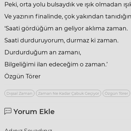
Peki, orta yolu bulsaydık ve ışık olmadan ışı
Ve yazının finalinde, çok yakından tanıdığım 
‘Saati gördüğüm an geliyor aklıma zaman.
Saati durduruyorum, durmaz ki zaman.
Durdurduğum an zamanı,
Bilgeliğimi ilan edeceğim o zaman.’
Özgün Törer
Dışsal Zaman
Zaman Ne Kadar Çabuk Geçiyor
Özgün Törer
Yorum Ekle
Adınız Soyadınız