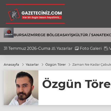
BURSA
İZMIR
EGE BÖLGE
ASAYIŞ
KÜLTÜR / SANAT
EK
31 Temmuz 2026-Cuma
Yazarlar
Foto Galeri
V
Anasayfa
Yazarlar
Özgün Törer
Zaman Ne Kadar Çabuk
Özgün Töre