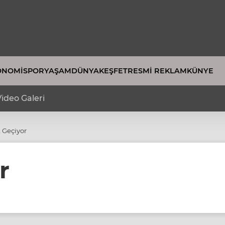
ONOMI
SPOR
YAŞAM
DÜNYA
KEŞFET
RESMI REKLAM
KÜNYE
ideo Galeri
 Geçiyor
r