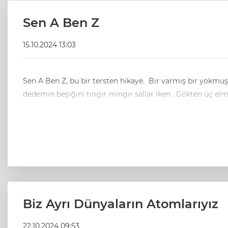
Sen A Ben Z
15.10.2024 13:03
Sen A Ben Z, bu bir tersten hikaye. Bir varmış bir yokmuş, evvel zaman içinde, zaman zaman içinde, kalbur saman içinde. Develer tellak, pireler berber iken. Yol az iken uz iken, ben
dedemin beşiğini tıngır m
Biz Ayrı Dünyaların Atomlarıyız
22.10.2024 09:53