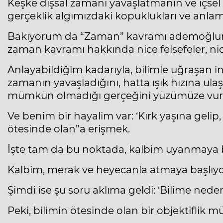
Keşke dışsal zamanı yavaşlatmanın ve içsel 
gerçeklik algımızdaki kopuklukları ve anlamsı
Bakıyorum da “Zaman” kavramı ademoğlund
zaman kavramı hakkında nice felsefeler, nice 
Anlayabildiğim kadarıyla, bilimle uğraşan i
zamanın yavaşladığını, hatta ışık hızına ul
mümkün olmadığı gerçeğini yüzümüze vuru
Ve benim bir hayalim var: ‘Kırk yaşına gelip
ötesinde olan”a erişmek.
İşte tam da bu noktada, kalbim uyanmaya b
Kalbim, merak ve heyecanla atmaya başlıyor: 
Şimdi ise şu soru aklıma geldi: ‘Bilime nede
Peki, bilimin ötesinde olan bir objektifli