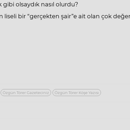
k gibi olsaydık nasıl olurdu?
liseli bir “gerçekten şair”e ait olan çok değer
Özgün Törer Gazeteciniz
Özgün Törer Köşe Yazısı