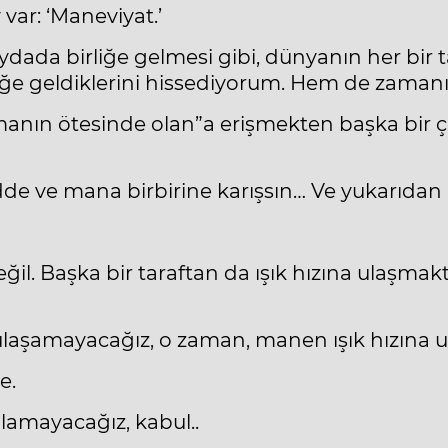
var: ‘Maneviyat.’
aydada birliğe gelmesi gibi, dünyanın her bir
iğe geldiklerini hissediyorum. Hem de zamanın
amanın ötesinde olan”a erişmekten başka bir
dde ve mana birbirine karışsın… Ve yukarıdan 
il. Başka bir taraftan da ışık hızına ulaşmakta
aşamayacağız, o zaman, manen ışık hızına ul
e.
olamayacağız, kabul..