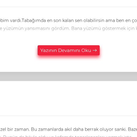
m vardı.Tabağımda en son kalan sen olabilirsin ama ben en ço
tisinde yüzümün yansımasını gördüm. Bana yüzümü göstermek için k
Yazının Devamını Oku
l daha berrak oluyor sanki. Bazen insanın hayata karşı anlayış geliştirme ihtiyacı büyüyor.