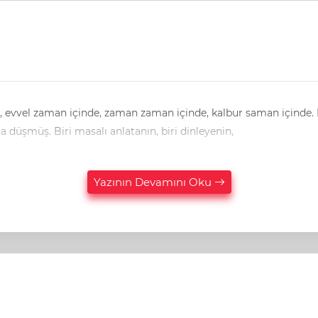
ıngır sallar iken. Gökten üç elma düşmüş. Biri masalı anlatanın, biri dinleyenin,
Yazının Devamını Oku