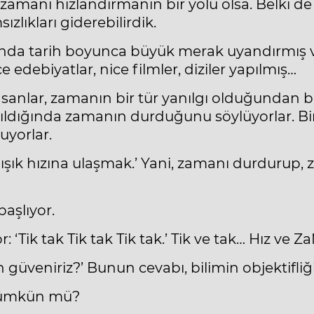
zamanı hızlandırmanın bir yolu olsa. Belki de
zlıkları giderebilirdik.
a tarih boyunca büyük merak uyandırmış ve
edebiyatlar, nice filmler, diziler yapılmış…
nsanlar, zamanın bir tür yanılgı olduğundan b
aşıldığında zamanın durduğunu söylüyorlar. Bi
yorlar.
, ışık hızına ulaşmak.’ Yani, zamanı durdurup
aşlıyor.
‘Tik tak Tik tak Tik tak.’ Tik ve tak… Hız ve
n güveniriz?’ Bunun cevabı, bilimin objektifliğ
k mümkün mü?