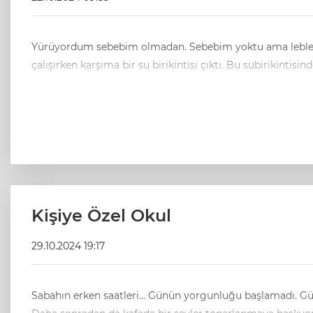
Yürüyordum sebebim olmadan. Sebebim yoktu ama leblebi
çalışırken karşıma bir su birikintisi çıktı. Bu subirikin
Kişiye Özel Okul
29.10.2024 19:17
Sabahın erken saatleri… Günün yorgunluğu başlamadı. Güzel bir zaman. Bu zamanlarda akı