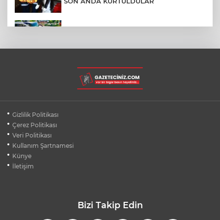
SON ANDA KURTULDULAR
AFYONKARAHİSAR'DA OTOBÜS
KAMYONETE ÇARPTI: 1 ÖLÜ, 15 YARALI
BURSA'DA DEPO YANGINI BİNAYA
SIÇRAMADAN SÖNDÜRÜLDÜ
BURSA'DA KIRSAL MAHALLE
Gizlilik Politikası
YOLLARINDA KORFOR ARTIYOR
Çerez Politikası
Veri Politikası
Kullanım Şartnamesi
SİLİVRİ'DE YANGIN: MAHSUR KALANLAR
BALKONLARDAN KURTARILDI
Künye
İletişim
Bizi Takip Edin