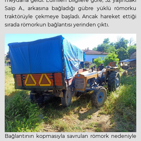
meydana geldi. Edinilen bilgilere göre, 52 yaşındaki
Saip A., arkasına bağladığı gübre yüklü römorku
traktör
üyle çekmeye başladı. Ancak hareket ettiği
sırada römorkun bağlantısı yerinden çıktı.
Bağlantının kopmasıyla savrulan römork nedeniyle