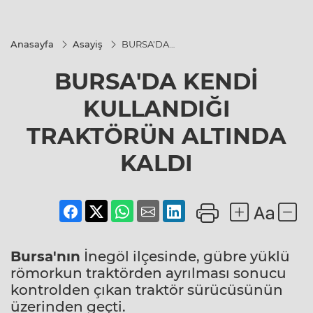
Anasayfa
Asayiş
BURSA'DA
KENDİ
KULLANDIĞI
BURSA'DA KENDİ
TRAKTÖRÜN
ALTINDA
KALDI
KULLANDIĞI
TRAKTÖRÜN ALTINDA
KALDI
Bursa'nın
İnegöl ilçesinde, gübre yüklü
römorkun traktörden ayrılması sonucu
kontrolden çıkan traktör sürücüsünün
üzerinden geçti.