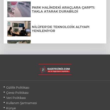
PARK HALİNDEKİ ARAÇLARA ÇARPTI:
TAKLA ATARAK DURABİLDİ
NİLÜFER'DE TEKNOLOJİK ALTYAPI
YENİLENİYOR
BURSA'DA KIRSAL MAHALLE
YOLLARINDA KORFOR ARTIYOR
BURSA'DA DEPO YANGINI BİNAYA
SIÇRAMADAN SÖNDÜRÜLDÜ
BURSA'DA ENKAZ ALTINDA KALMAKTAN
Gizlilik Politikası
SON ANDA KURTULDULAR
Çerez Politikası
Veri Politikası
Kullanım Şartnamesi
TOFAŞ’IN SÜPER LİG FİKSTÜRÜ BELLİ
OLDU
Künye