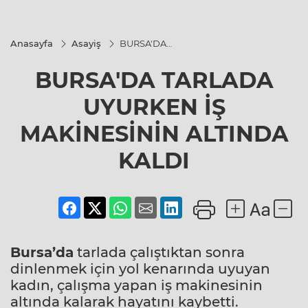
Anasayfa
Asayiş
BURSA'DA
TARLADA
UYURKEN İŞ
BURSA'DA TARLADA
MAKİNESİNİN
ALTINDA
KALDI
UYURKEN İŞ
MAKİNESİNİN ALTINDA
KALDI
Bursa’da
tarlada çalıştıktan sonra
dinlenmek için yol kenarında uyuyan
kadın, çalışma yapan iş makinesinin
altında kalarak hayatını kaybetti.