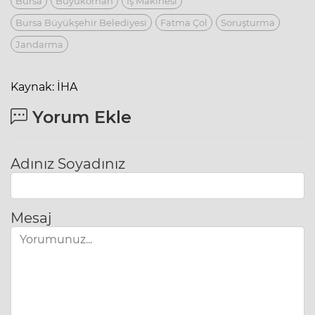
Bursa
Büyükorhan
Iş Makinesi
Bursa Büyükşehir Belediyesi
Fatma Çol
Soruşturma
Jandarma
Kaynak: İHA
Yorum Ekle
Adınız Soyadınız
Mesaj