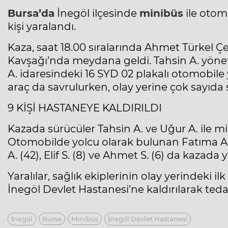
Bursa’da
İnegöl
ilçesinde
minibüs
ile otomo
kişi yaralandı.
Kaza, saat 18.00 sıralarında Ahmet Türkel 
Kavşağı’nda meydana geldi. Tahsin A. yönet
A. idaresindeki 16 SYD 02 plakalı otomobile 
araç da savrulurken, olay yerine çok sayıda sa
9 KİŞİ HASTANEYE KALDIRILDI
Kazada sürücüler Tahsin A. ve Uğur A. ile m
Otomobilde yolcu olarak bulunan Fatıma A. (
A. (42), Elif S. (8) ve Ahmet S. (6) da kazada
Yaralılar, sağlık ekiplerinin olay yerindeki
İnegöl Devlet Hastanesi’ne kaldırılarak tedav
İnegöl
Bursa
Minibüs
İnegöl Devlet Hastanesi