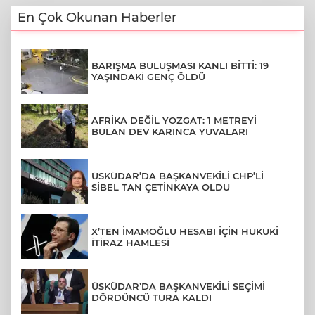
En Çok Okunan Haberler
BARIŞMA BULUŞMASI KANLI BİTTİ: 19
YAŞINDAKİ GENÇ ÖLDÜ
AFRİKA DEĞİL YOZGAT: 1 METREYİ
BULAN DEV KARINCA YUVALARI
ÜSKÜDAR’DA BAŞKANVEKİLİ CHP’Lİ
SİBEL TAN ÇETİNKAYA OLDU
X’TEN İMAMOĞLU HESABI İÇİN HUKUKİ
İTİRAZ HAMLESİ
ÜSKÜDAR’DA BAŞKANVEKİLİ SEÇİMİ
DÖRDÜNCÜ TURA KALDI