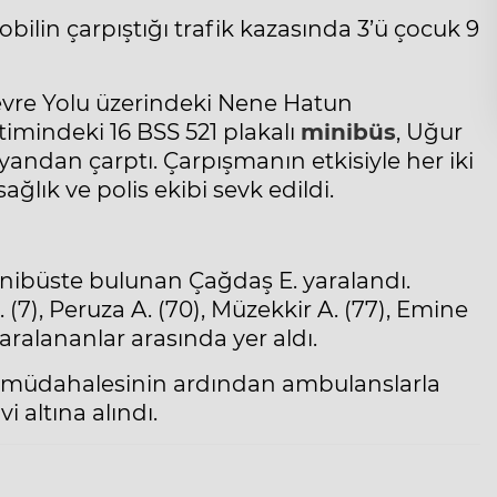
bilin çarpıştığı trafik kazasında 3’ü çocuk 9
Çevre Yolu üzerindeki Nene Hatun
imindeki 16 BSS 521 plakalı
minibüs
, Uğur
yandan çarptı. Çarpışmanın etkisiyle her iki
ğlık ve polis ekibi sevk edildi.
inibüste bulunan Çağdaş E. yaralandı.
7), Peruza A. (70), Müzekkir A. (77), Emine
 yaralananlar arasında yer aldı.
 ilk müdahalesinin ardından ambulanslarla
i altına alındı.