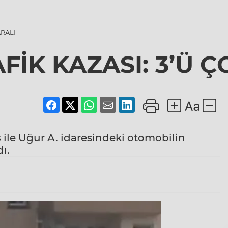
ARALI
FİK KAZASI: 3’Ü Ç
s
ile Uğur A. idaresindeki otomobilin
ı.