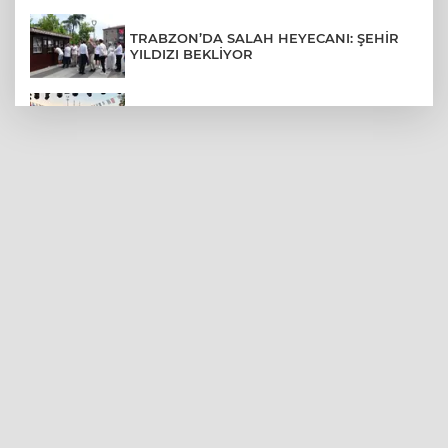
TRABZON’DA SALAH HEYECANI: ŞEHİR
YILDIZI BEKLİYOR
BURSA’NIN FETHİ COŞKUSU
BÜYÜKORHAN’A TAŞINDI
LGS YERLEŞTİRME SONUÇLARI
AÇIKLANDI! İŞTE TÜM TARİHLER
MUDANYA PLAJLARINDA YOĞUNLUK:
TATİLCİLER SAHİLLERE AKIN ETTİ
BURSA FESTİVALİ'NDE MUHTEŞEM
TİYATRO GECESİ