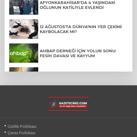
AFYONKARAHİSAR'DA 4 YAŞINDAKİ
OĞLUNUN KATİLİYLE EVLENDİ
12 AĞUSTOS'TA DÜNYA'NIN YER ÇEKİMİ
KAYBOLACAK MI?
AHBAP DERNEĞİ İÇİN YOLUN SONU:
FESİH DAVASI VE KAYYUM
ULUDAĞ'DA ÇIKAN ORMAN YANGINI
SÖNDÜRÜLDÜ
MENDERES BELEDİYE BAŞKANI İHRAÇ
TALEBİYLE DİSİPLİNE SEVK EDİLDİ
HALI SAHADA KLİMA KONFORU: 40
Gizlilik Politikası
DERECEDE BUZ GİBİ MAÇ KEYFİ
Çerez Politikası