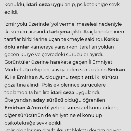
konuldu,
idari ceza
uygulanıp,
psikotekniğe
sevk
edildi.
İzmir yolu üzerinde ‘yol verme' meselesi nedeniyle
iki sürücü arasında
tartışma
çıktı. Araçlarından inen
taraflar birbirlerine uçan tekmeyle saldırdı.
Korku
dolu anlar
kameraya yansırken, tarafları yoldan
geçen kurye ve çevredeki sürücüler ayırdı.
Görüntüler üzerine harekete geçen İl Emniyet
Müdürlüğü ekipleri, kavga eden sürücülerin
Serkan
K.
ile
Emirhan A.
olduğunu tespit etti. İki sürücü
gözaltına alındı. Polis ekiplerince sürücülere
toplamda 13 bin lira
idari ceza
uygulandı.
Öte yandan
aday sürücü
olduğu öğrenilen
Emirhan A.’nın
ehliyetine süresiz el konulurken,
diğer sürücünün de ehliyetine el konulup
psikotekniğe sevk edildi.
Polis ekiplerinin olayla ilgili tahkikatı devam ediyor.