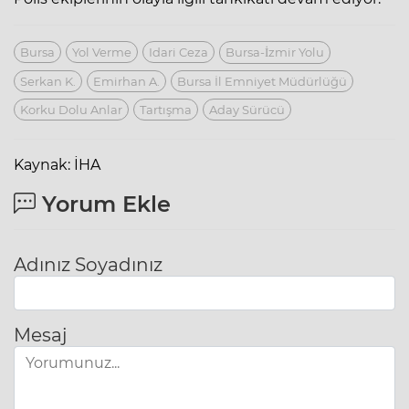
Bursa
Yol Verme
Idari Ceza
Bursa-İzmir Yolu
Serkan K.
Emirhan A.
Bursa İl Emniyet Müdürlüğü
Korku Dolu Anlar
Tartışma
Aday Sürücü
Kaynak: İHA
Yorum Ekle
Adınız Soyadınız
Mesaj