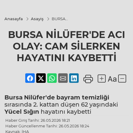
Anasayfa
Asayiş
BURSA
NİLÜFER'DE
ACI OLAY:
BURSA NİLÜFER'DE ACI
CAM
SİLERKEN
HAYATINI
OLAY: CAM SİLERKEN
KAYBETTİ
HAYATINI KAYBETTİ
Bursa
Nilüfer'de
bayram temizliği
sırasında 2. kattan düşen 62 yaşındaki
Yücel Sığın
hayatını kaybetti
Haber Giriş Tarihi: 26.05.2026 18:21
Haber Güncellenme Tarihi: 26.05.2026 18:24
Kaynak: İHA