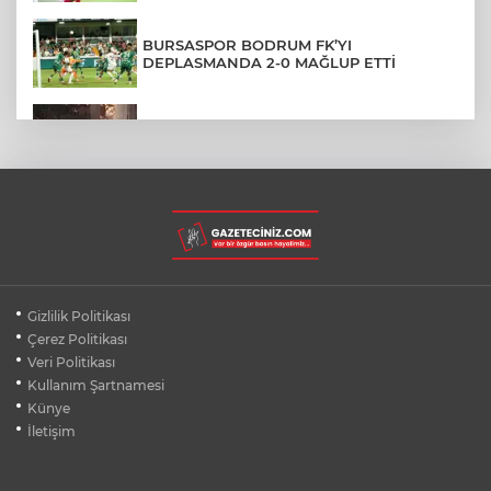
BURSASPOR BODRUM FK’YI
DEPLASMANDA 2-0 MAĞLUP ETTİ
85 YAŞINDAKİ ANNESİNİ SOPAYLA
DÖVDÜ: GEÇMİŞİNDE EŞ CİNAYETİ ÇIKTI
PARKTA DİLENEN 77 YAŞINDAKİ
KADININ ÜZERİNDEN DESTE DESTE
PARA ÇIKTI
POLİSE BIÇAKLI SALDIRI GİRİŞİMİ
Gizlilik Politikası
KAMERADA
Çerez Politikası
Veri Politikası
Kullanım Şartnamesi
KARŞIYAKA'DA YENİ SEZON
KOMBİNELERİ SATIŞA ÇIKTI
Künye
İletişim