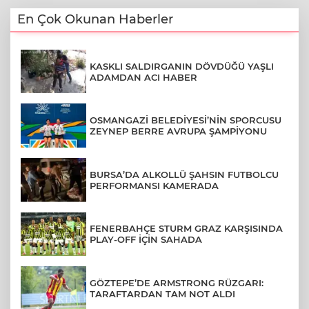
En Çok Okunan Haberler
KASKLI SALDIRGANIN DÖVDÜĞÜ YAŞLI
ADAMDAN ACI HABER
OSMANGAZİ BELEDİYESİ’NİN SPORCUSU
ZEYNEP BERRE AVRUPA ŞAMPİYONU
BURSA’DA ALKOLLÜ ŞAHSIN FUTBOLCU
PERFORMANSI KAMERADA
FENERBAHÇE STURM GRAZ KARŞISINDA
PLAY-OFF İÇİN SAHADA
GÖZTEPE’DE ARMSTRONG RÜZGARI:
TARAFTARDAN TAM NOT ALDI