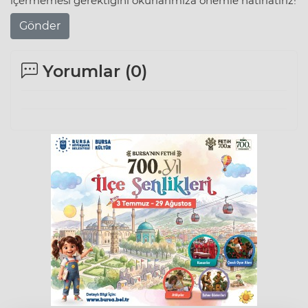
içermemesi gerektiğini okurlarımıza önemle hatırlatırız!
Gönder
Yorumlar (
0
)