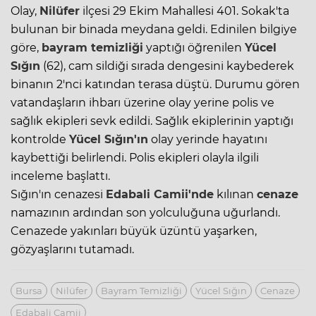
Olay,
Nilüfer
ilçesi 29 Ekim Mahallesi 401. Sokak'ta
bulunan bir binada meydana geldi. Edinilen bilgiye
göre,
bayram temizliği
yaptığı öğrenilen
Yücel
Sığın
(62), cam sildiği sırada dengesini kaybederek
binanın 2'nci katından terasa düştü. Durumu gören
vatandaşların ihbarı üzerine olay yerine polis ve
sağlık ekipleri sevk edildi. Sağlık ekiplerinin yaptığı
kontrolde
Yücel Sığın'ın
olay yerinde hayatını
kaybettiği belirlendi. Polis ekipleri olayla ilgili
inceleme başlattı.
Sığın'ın cenazesi
Edabali Camii'nde
kılınan
cenaze
namazının ardından son yolculuğuna uğurlandı.
Cenazede yakınları büyük üzüntü yaşarken,
gözyaşlarını tutamadı.
Bursa
Nilüfer
Bayram Temizliği
Yücel Sığın
Cenaze
Edabali Camii