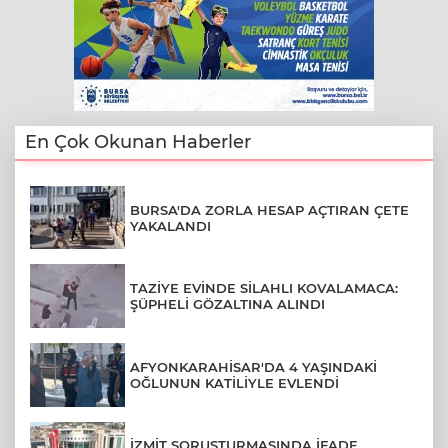
En Çok Okunan Haberler
BURSA'DA ZORLA HESAP AÇTIRAN ÇETE
YAKALANDI
TAZİYE EVİNDE SİLAHLI KOVALAMACA:
ŞÜPHELİ GÖZALTINA ALINDI
AFYONKARAHİSAR'DA 4 YAŞINDAKİ
OĞLUNUN KATİLİYLE EVLENDİ
İZMİT SORUŞTURMASINDA İFADE