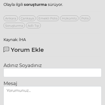
Olayla ilgili
soruşturma
sürüyor.
Ankara
Çankaya
Emekli Polis
Hükümlü
Polis
Soruşturma
Adli Tıp
Kaynak: İHA
Yorum Ekle
Adınız Soyadınız
Mesaj