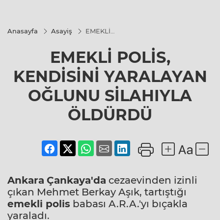
Anasayfa
Asayiş
EMEKLİ
POLİS,
KENDİSİNİ
EMEKLİ POLİS,
YARALAYAN
OĞLUNU
SİLAHIYLA
KENDİSİNİ YARALAYAN
ÖLDÜRDÜ
OĞLUNU SİLAHIYLA
ÖLDÜRDÜ
Ankara
Çankaya'da
cezaevinden izinli
çıkan Mehmet Berkay Aşık, tartıştığı
emekli
polis
babası A.R.A.'yı bıçakla
yaraladı.