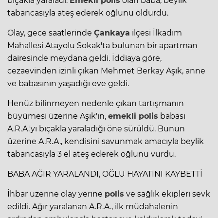
bıçakla yaraladı.
Emekli
polis
olan baba, beylik
tabancasıyla ateş ederek oğlunu öldürdü.
Olay, gece saatlerinde
Çankaya
ilçesi İlkadım
Mahallesi Atayolu Sokak'ta bulunan bir apartman
dairesinde meydana geldi. İddiaya göre,
cezaevinden izinli çıkan Mehmet Berkay Aşık, anne
ve babasının yaşadığı eve geldi.
Henüz bilinmeyen nedenle çıkan tartışmanın
büyümesi üzerine Aşık'ın,
emekli
polis
babası
A.R.A.'yı bıçakla yaraladığı öne sürüldü. Bunun
üzerine A.R.A., kendisini savunmak amacıyla beylik
tabancasıyla 3 el ateş ederek oğlunu vurdu.
BABA AĞIR YARALANDI, OĞLU HAYATINI KAYBETTİ
İhbar üzerine olay yerine
polis
ve sağlık ekipleri sevk
edildi. Ağır yaralanan A.R.A., ilk müdahalenin