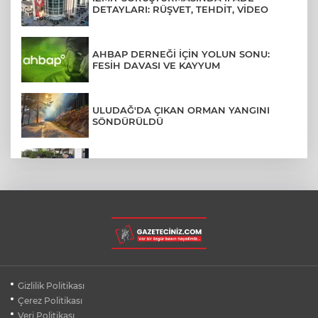
DETAYLARI: RÜŞVET, TEHDİT, VİDEO
AHBAP DERNEĞİ İÇİN YOLUN SONU:
FESİH DAVASI VE KAYYUM
ULUDAĞ'DA ÇIKAN ORMAN YANGINI
SÖNDÜRÜLDÜ
MENDERES BELEDİYE BAŞKANI İHRAÇ
TALEBİYLE DİSİPLİNE SEVK EDİLDİ
ASLI HÜNEL'DEN BURSA'DA
UNUTULMAZ KONSER
BEŞİKTAŞ'TAN AVRUPA'DA KRİTİK
Gizlilik Politikası
DEPLASMAN ZAFERİ
Çerez Politikası
Veri Politikası