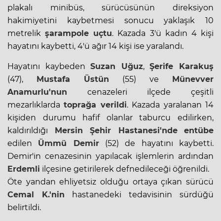
plakalı minibüs, sürücüsünün direksiyon
hakimiyetini kaybetmesi sonucu yaklaşık 10
metrelik
şarampole uçtu
. Kazada 3'ü kadın 4 kişi
hayatını kaybetti, 4'ü ağır 14 kişi ise yaralandı.
Hayatını kaybeden
Suzan Uğuz
,
Şerife Karakuş
(47),
Mustafa Üstün
(55) ve
Münevver
Anamurlu'nun
cenazeleri ilçede çeşitli
mezarlıklarda
toprağa verildi
. Kazada yaralanan 14
kişiden durumu hafif olanlar taburcu edilirken,
kaldırıldığı
Mersin Şehir Hastanesi'nde
entübe
edilen
Ümmü Demir
(52) de hayatını kaybetti.
Demir'in cenazesinin yapılacak işlemlerin ardından
Erdemli
ilçesine getirilerek defnedileceği öğrenildi.
Öte yandan ehliyetsiz olduğu ortaya çıkan sürücü
Cemal K.'nin
hastanedeki tedavisinin sürdüğü
belirtildi.