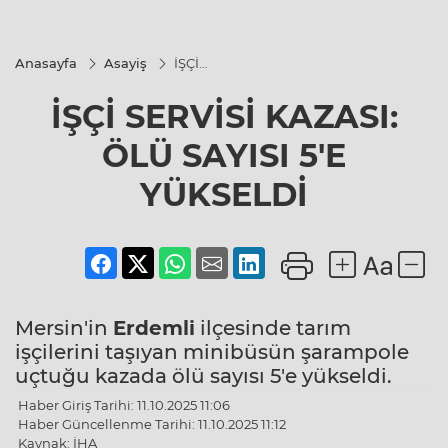
Anasayfa
Asayiş
İŞÇİ
SERVİSİ
KAZASI:
İŞÇİ SERVİSİ KAZASI:
ÖLÜ
SAYISI 5'E
YÜKSELDİ
ÖLÜ SAYISI 5'E
YÜKSELDİ
Mersin'in
Erdemli
ilçesinde tarım
işçilerini taşıyan minibüsün şarampole
uçtuğu kazada ölü sayısı 5'e yükseldi.
Haber Giriş Tarihi: 11.10.2025 11:06
Haber Güncellenme Tarihi: 11.10.2025 11:12
Kaynak: İHA