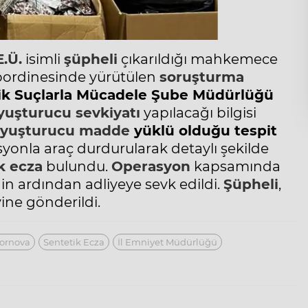
E.Ü.
isimli
şüpheli
çıkarıldığı mahkemece
koordinesinde yürütülen
soruşturma
ik
Suçlarla Mücadele Şube Müdürlüğü
yuşturucu sevkiyatı
yapılacağı bilgisi
yuşturucu madde
yüklü olduğu tespit
syonla araç durdurularak detaylı şekilde
k ecza
bulundu.
Operasyon
kapsamında
inin ardından
adliyeye
sevk edildi.
Şüpheli
,
ine gönderildi.
ornova
Sentetik Ecza
İl Emniyet Müdürlüğü