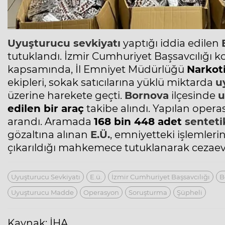
Uyuşturucu sevkiyatı
yaptığı iddia edilen
tutuklandı. İzmir Cumhuriyet Başsavcılığı 
kapsamında, İl Emniyet Müdürlüğü
Narkot
ekipleri, sokak satıcılarına yüklü miktarda
u
üzerine harekete geçti.
Bornova
ilçesinde
u
edilen bir araç
takibe alındı. Yapılan opera
arandı. Aramada
168 bin 448 adet
senteti
gözaltına alınan
E.Ü.
, emniyetteki işlemler
çıkarıldığı mahkemece tutuklanarak cezaev
Uyuşturucu Sevkiyatı
E.ü.
İzmir Cumhuriyet Başsavcılığı
B
Uyuşturucu Madde
Operasyon
Soruşturma
Şüpheli
Kaynak: İHA