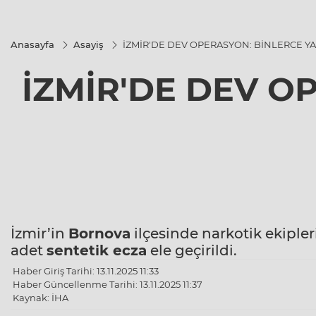
Anasayfa
Asayiş
İZMİR'DE DEV OPERASYON: BİNLERCE YA
İZMİR'DE DEV O
İzmir’in
Bornova
ilçesinde narkotik ekipl
adet
sentetik ecza
ele geçirildi.
Haber Giriş Tarihi: 13.11.2025 11:33
Haber Güncellenme Tarihi: 13.11.2025 11:37
Kaynak: İHA