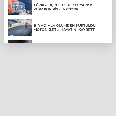
TÜRKİYE İÇİN SU STRESİ UYARISI:
KURAKLIK RİSKİ ARTIYOR
BİR ADIMLA ÖLÜMDEN KURTULDU:
MOTOSİKLETLİ HAYATINI KAYBETTİ
SON DAKİKA... BAHÇELİEVLER'DE 6
KATLI BİNA ÇÖKTÜ
BURSA ŞEHİR HASTANESİ OTOPARKI
AĞUSTOS AYINDA HİZMETE AÇILIYOR
BURSALI DAĞCILARDAN AĞRI DAĞI
ZİRVESİNDE BURSASPOR'A DESTEK
KÜBRA DENİZCİ KESKİN KUPASINI
BAŞKAN AYDIN'A SUNDU