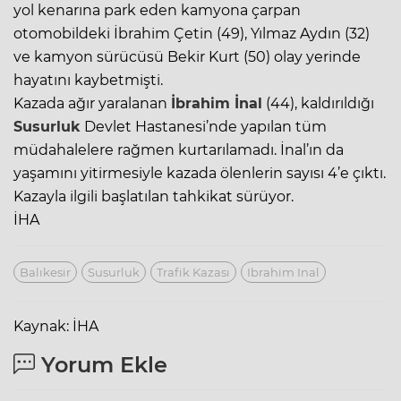
yol kenarına park eden kamyona çarpan
otomobildeki İbrahim Çetin (49), Yılmaz Aydın (32)
ve kamyon sürücüsü Bekir Kurt (50) olay yerinde
hayatını kaybetmişti.
Kazada ağır yaralanan
İbrahim İnal
(44), kaldırıldığı
Susurluk
Devlet Hastanesi’nde yapılan tüm
müdahalelere rağmen kurtarılamadı. İnal’ın da
yaşamını yitirmesiyle kazada ölenlerin sayısı 4’e çıktı.
Kazayla ilgili başlatılan tahkikat sürüyor.
İHA
Balıkesir
Susurluk
Trafik Kazası
Ibrahim Inal
Kaynak: İHA
Yorum Ekle