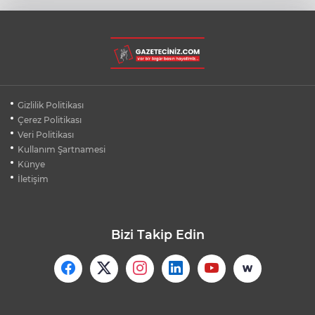
RİZE'DE BÖYLE PİKNİK HERKESE NASİP
OLMAZ
OSMANGAZİ'DE PAZARLARDAN HER AY
Gizlilik Politikası
600 TON ATIK TOPLANIYOR
Çerez Politikası
Veri Politikası
Kullanım Şartnamesi
OSMANGAZİ'DE ÇOCUKLAR TATİLİ
OKUYARAK GEÇİRİYOR
Künye
İletişim
Bizi Takip Edin