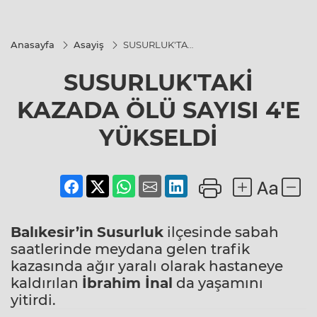
Anasayfa
Asayiş
SUSURLUK'TAKİ
KAZADA ÖLÜ
SAYISI 4'E
SUSURLUK'TAKİ
YÜKSELDİ
KAZADA ÖLÜ SAYISI 4'E
YÜKSELDİ
Balıkesir’in
Susurluk
ilçesinde sabah
saatlerinde meydana gelen trafik
kazasında ağır yaralı olarak hastaneye
kaldırılan
İbrahim İnal
da yaşamını
yitirdi.