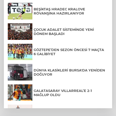
BEŞİKTAŞ HRADEC KRALOVE
RÖVANŞINA HAZIRLANIYOR
ÇOCUK ADALET SİSTEMİNDE YENİ
DÖNEM BAŞLADI
GÖZTEPE’DEN SEZON ÖNCESİ 7 MAÇTA
6 GALİBİYET
DÜNYA KLASİKLERİ BURSA'DA YENİDEN
DOĞUYOR
GALATASARAY VILLARREAL’E 2-1
MAĞLUP OLDU
ÜNİVERSİTEDEN AYRILANLARA GERİ
DÖNÜŞ HAKKI GELDİ