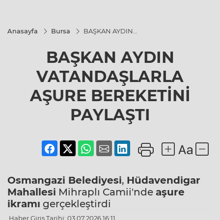
Anasayfa
Bursa
BAŞKAN AYDIN
VATANDAŞLARLA
AŞURE
BAŞKAN AYDIN
BEREKETİNİ
PAYLAŞTI
VATANDAŞLARLA
AŞURE BEREKETİNİ
PAYLAŞTI
Osmangazi Belediyesi
,
Hüdavendigar
Mahallesi
Mihraplı Camii'nde
aşure
ikramı
gerçekleştirdi
Haber Giriş Tarihi: 03.07.2026 16:11