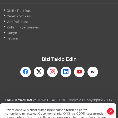
BEŞİKTAŞ'TAN AVRUPA'DA KRİTİK
Gizlilik Politikası
DEPLASMAN ZAFERİ
Çerez Politikası
Veri Politikası
Kullanım Şartnamesi
VAN'DA İŞİTME ENGELLİ MÜŞTERİ,
HALIYI HALAY ÇEKEREK ALDI
Künye
İletişim
Bizi Takip Edin
HABER YAZILIMI
ve TURKTICARET.NET projesidir Copyright© 2006-
2026 Tüm hakları saklıdır.
Sizlere daha iyi hizmet sunabilmek adına sitemizde çerez
konumlandırmaktayız. Kişisel verileriniz, KVKK ve GDPR kapsamında
toplanıp işlenir. Sitemizi kullanarak, çerezleri kullanmamızı kabul etmiş