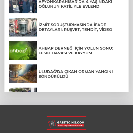
AFYONKARAHİSAR'DA 4 YAŞINDAKİ
OĞLUNUN KATİLİYLE EVLENDİ
İZMİT SORUŞTURMASINDA İFADE
DETAYLARI: RÜŞVET, TEHDİT, VİDEO
AHBAP DERNEĞİ İÇİN YOLUN SONU:
FESİH DAVASI VE KAYYUM
ULUDAĞ'DA ÇIKAN ORMAN YANGINI
SÖNDÜRÜLDÜ
MENDERES BELEDİYE BAŞKANI İHRAÇ
TALEBİYLE DİSİPLİNE SEVK EDİLDİ
ASLI HÜNEL'DEN BURSA'DA
UNUTULMAZ KONSER