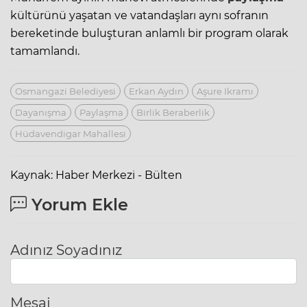
kültürünü yaşatan ve vatandaşları aynı sofranın
bereketinde buluşturan anlamlı bir program olarak
tamamlandı.
Osmangazi Belediyesi
Erkan Aydın
Aşure Ikramı
Dayanışma
Paylaşma
Birlik Beraberlik
Hüdavendigar Mahallesi
Kaynak: Haber Merkezi - Bülten
Yorum Ekle
Adınız Soyadınız
Mesaj