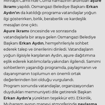
Mihraplı Camii’nde Cuma namazının ardından
aşure
ikramı
yapıldı. Osmangazi Belediye Başkanı
Erkan
Aydın’ın
da katıldığı programa vatandaşlar yoğun
ilgi gösterirken, birlik, beraberlik ve kardeşlik
mesajları öne çıktı.
Aşure ikramı
öncesinde ve sonrasında
vatandaşlarla bir araya gelen Osmangazi Belediye
Başkanı
Erkan Aydın
, hemşehrileriyle sohbet
ederek talep ve önerilerini dinledi. Vatandaşların
yoğun ilgisiyle karşılanan Aydın, aşure dağıtımına
eşlik ederek katılımcılarla yakından ilgilendi. Samimi
sohbetlerin yaşandığı programda, paylaşmanın ve
dayanışmanın toplumun en önemli ortak
değerlerinden biri olduğu vurgulandı.
Program sonunda vatandaşlar, organizasyondan
duydukları memnuniyeti dile getirerek Başkan
Erkan Aydın’a
yürekten teşekkür etti. Etkinlik,
Muharrem ayının manevi atmosferinde
paylaşma