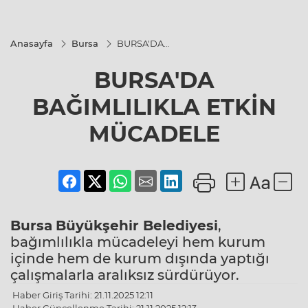
Anasayfa
Bursa
BURSA'DA
BAĞIMLILIKLA
ETKİN
BURSA'DA
MÜCADELE
BAĞIMLILIKLA ETKİN
MÜCADELE
Bursa
Büyükşehir Belediyesi
,
bağımlılıkla mücadeleyi hem kurum
içinde hem de kurum dışında yaptığı
çalışmalarla aralıksız sürdürüyor.
Haber Giriş Tarihi: 21.11.2025 12:11