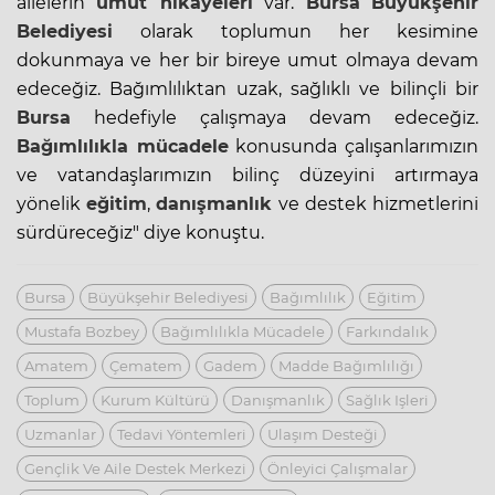
ailelerin
umut hikayeleri
var.
Bursa
Büyükşehir
Belediyesi
olarak toplumun her kesimine
dokunmaya ve her bir bireye umut olmaya devam
edeceğiz. Bağımlılıktan uzak, sağlıklı ve bilinçli bir
Bursa
hedefiyle çalışmaya devam edeceğiz.
Bağımlılıkla mücadele
konusunda çalışanlarımızın
ve vatandaşlarımızın bilinç düzeyini artırmaya
yönelik
eğitim
,
danışmanlık
ve destek hizmetlerini
sürdüreceğiz" diye konuştu.
Bursa
Büyükşehir Belediyesi
Bağımlılık
Eğitim
Mustafa Bozbey
Bağımlılıkla Mücadele
Farkındalık
Amatem
Çematem
Gadem
Madde Bağımlılığı
Toplum
Kurum Kültürü
Danışmanlık
Sağlık Işleri
Uzmanlar
Tedavi Yöntemleri
Ulaşım Desteği
Gençlik Ve Aile Destek Merkezi
Önleyici Çalışmalar