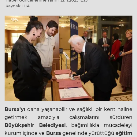
Haber Güncellenme Tarihi: 21.11.2025 12:13
Kaynak: İHA
Bursa'yı
daha yaşanabilir ve sağlıklı bir kent haline
getirmek amacıyla çalışmalarını sürdüren
Büyükşehir Belediyesi
,
bağımlılıkla mücadele
yi
kurum içinde ve
Bursa
genelinde yürüttüğü
eğitim