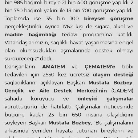
bin 985 bağımlı bireyle 21 bin 400 görüşme yapıldı. 2
bin 750 bağımlı yakını ile 13 bin 700 görüşme yapıldı.
Toplamda ise 35 bin 100
bireysel görüşme
gerçekleştirildi. Ayrıca 1762 kişi de sigara, alkol ve
madde bağımlılığı
tedavi programına katıldı.
Vatandaşlarımızın, sağlıklı hayat yaşanmasına engel
olan olumsuzlukları aşmalarında destek olmayı
sürdüreceğiz" dedi.
Danışanların
AMATEM
ve
ÇEMATEM'e
tıbbi
tedavileri için 2550 kez ücretsiz
ulaşım desteği
sağladıklarını açıklayan Başkan
Mustafa Bozbey
,
Gençlik ve Aile Destek Merkezi'nin
(GADEM)
sahada koruyucu ve
önleyici çalışmalar
yürüttüğünü de hatırlattı. Çalışmalar neticesinde
bugüne kadar 23 bin 650 insana ulaşıldığını
söyleyen Başkan
Mustafa Bozbey
, "Bu çalışmaların
arkasında yeniden hayata tutunan bireylerin ve