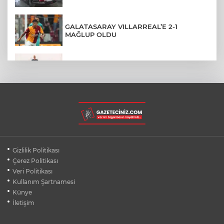
GALATASARAY VILLARREAL’E 2-1
MAĞLUP OLDU
ÜNİVERSİTEDEN AYRILANLARA GERİ
DÖNÜŞ HAKKI GELDİ
RİZE'DE BÖYLE PİKNİK HERKESE NASİP
OLMAZ
OSMANGAZİ'DE PAZARLARDAN HER AY
Gizlilik Politikası
600 TON ATIK TOPLANIYOR
Çerez Politikası
Veri Politikası
Kullanım Şartnamesi
OSMANGAZİ'DE ÇOCUKLAR TATİLİ
OKUYARAK GEÇİRİYOR
Künye
İletişim