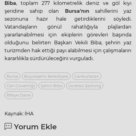
Biba
, toplam 277 kilometrelik deniz ve göl kıyı
şeridine sahip olan
Bursa’nın
sahillerini yaz
sezonuna hazır hale getirdiklerini söyledi.
Vatandaşların gönül rahatlığıyla plajlardan
yararlanabilmesi için ekiplerin görevleri başında
olduğunu belirten Başkan Vekili Biba, şehrin yaz
turizmden hak ettiği payı alabilmesi için çalışmaların
kararlılıkla sürdürüleceğini vurguladı.
Bursa
Büyükşehir Belediyesi
Cankurtaran
Can Güvenliği
Şahin Biba
Ücretsiz Şezlong
İtfaiye Daire
Kaynak: İHA
Yorum Ekle