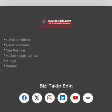
YENİLENİYOR
BURSA'DA YENİLENECEK LİSEDE YIKIM
BAŞLADI
TOFAŞ’IN SÜPER LİG FİKSTÜRÜ BELLİ
Gizlilik Politikası
OLDU
Çerez Politikası
Veri Politikası
Kullanım Şartnamesi
LUKAKU İÇİN FENERBAHÇE VE BEŞİKTAŞ
KARŞI KARŞIYA
Künye
İletişim
Bizi Takip Edin