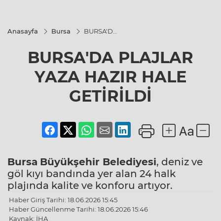
Anasayfa
Bursa
BURSA'DA
PLAJLAR
YAZA
BURSA'DA PLAJLAR
HAZIR
HALE
GETİRİLDİ
YAZA HAZIR HALE
GETİRİLDİ
Bursa
Büyükşehir Belediyesi
, deniz ve
göl kıyı bandında yer alan 24 halk
plajında kalite ve konforu artıyor.
Haber Giriş Tarihi: 18.06.2026 15:45
Haber Güncellenme Tarihi: 18.06.2026 15:46
Kaynak: İHA