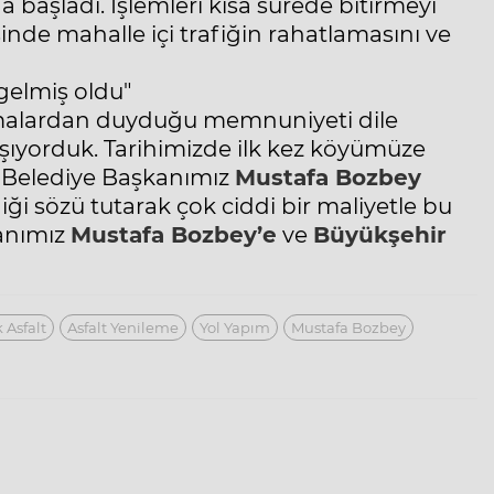
a başladı. İşlemleri kısa sürede bitirmeyi
inde mahalle içi trafiğin rahatlamasını ve
gelmiş oldu"
şmalardan duyduğu memnuniyeti dile
yaşıyorduk. Tarihimizde ilk kez köyümüze
 Belediye Başkanımız
Mustafa Bozbey
i sözü tutarak çok ciddi bir maliyetle bu
anımız
Mustafa Bozbey’e
ve
Büyükşehir
 Asfalt
Asfalt Yenileme
Yol Yapım
Mustafa Bozbey