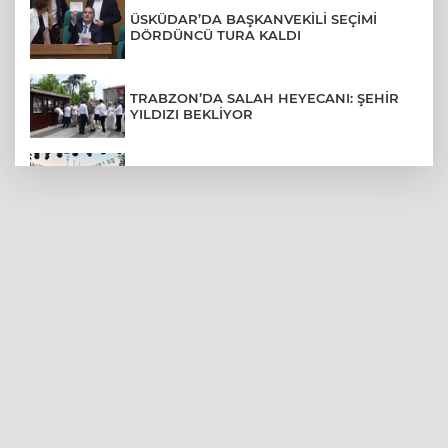
ÜSKÜDAR’DA BAŞKANVEKİLİ SEÇİMİ
DÖRDÜNCÜ TURA KALDI
TRABZON’DA SALAH HEYECANI: ŞEHİR
YILDIZI BEKLİYOR
BURSA’NIN FETHİ COŞKUSU
BÜYÜKORHAN’A TAŞINDI
LGS YERLEŞTİRME SONUÇLARI
AÇIKLANDI! İŞTE TÜM TARİHLER
MUDANYA PLAJLARINDA YOĞUNLUK:
TATİLCİLER SAHİLLERE AKIN ETTİ
BURSA FESTİVALİ'NDE MUHTEŞEM
TİYATRO GECESİ