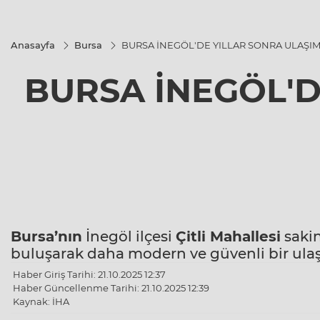
Anasayfa
Bursa
BURSA İNEGÖL'DE YILLAR SONRA ULAŞI
BURSA İNEGÖL'
Bursa’nın
İnegöl ilçesi
Çitli Mahallesi
sakin
buluşarak daha modern ve güvenli bir ula
Haber Giriş Tarihi: 21.10.2025 12:37
Haber Güncellenme Tarihi: 21.10.2025 12:39
Kaynak: İHA