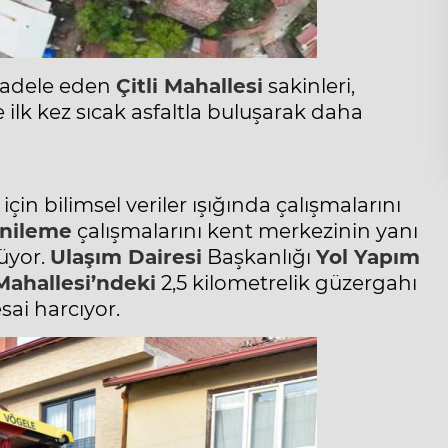
ücadele eden
Çitli Mahallesi
sakinleri,
ilk kez sıcak asfaltla buluşarak daha
in bilimsel veriler ışığında çalışmalarını
enileme
çalışmalarını kent merkezinin yanı
rüyor.
Ulaşım Dairesi
Başkanlığı
Yol Yapım
 Mahallesi’ndeki
2,5 kilometrelik güzergahı
ai harcıyor.