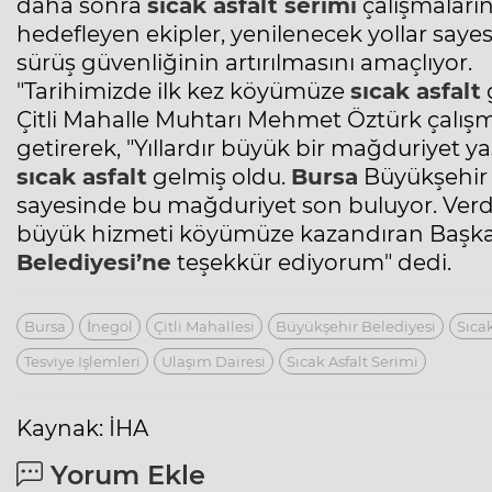
daha sonra
sıcak asfalt
serimi
çalışmaların
hedefleyen ekipler, yenilenecek yollar sayes
sürüş güvenliğinin artırılmasını amaçlıyor.
"Tarihimizde ilk kez köyümüze
sıcak asfalt
Çitli Mahalle Muhtarı Mehmet Öztürk çalı
getirerek, "Yıllardır büyük bir mağduriyet 
sıcak asfalt
gelmiş oldu.
Bursa
Büyükşehir
sayesinde bu mağduriyet son buluyor. Verdiğ
büyük hizmeti köyümüze kazandıran Başk
Belediyesi’ne
teşekkür ediyorum" dedi.
Bursa
İnegöl
Çitli Mahallesi
Büyükşehir Belediyesi
Sıcak
Tesviye Işlemleri
Ulaşım Dairesi
Sıcak Asfalt Serimi
Kaynak: İHA
Yorum Ekle