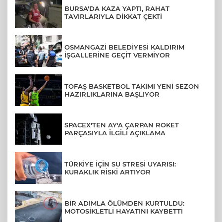
BURSA'DA KAZA YAPTI, RAHAT
TAVIRLARIYLA DİKKAT ÇEKTİ
OSMANGAZİ BELEDİYESİ KALDIRIM
İŞGALLERİNE GEÇİT VERMİYOR
TOFAŞ BASKETBOL TAKIMI YENİ SEZON
HAZIRLIKLARINA BAŞLIYOR
SPACEX'TEN AY'A ÇARPAN ROKET
PARÇASIYLA İLGİLİ AÇIKLAMA
TÜRKİYE İÇİN SU STRESİ UYARISI:
KURAKLIK RİSKİ ARTIYOR
BİR ADIMLA ÖLÜMDEN KURTULDU:
MOTOSİKLETLİ HAYATINI KAYBETTİ