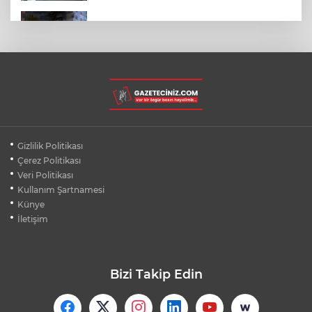
SON DAKİKA... BAHÇELİEVLER'DE 6
KATLI BİNA ÇÖKTÜ
BURSA ŞEHİR HASTANESİ OTOPARKI
AĞUSTOS AYINDA HİZMETE AÇILIYOR
BURSALI DAĞCILARDAN AĞRI DAĞI
Gizlilik Politikası
ZİRVESİNDE BURSASPOR'A DESTEK
Çerez Politikası
Veri Politikası
Kullanım Şartnamesi
KÜBRA DENİZCİ KESKİN KUPASINI
BAŞKAN AYDIN'A SUNDU
Künye
İletişim
Bizi Takip Edin