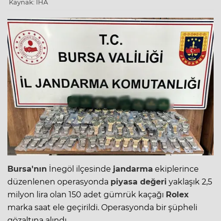
Kaynak: İHA
Bursa'nın
İnegöl
ilçesinde
jandarma
ekiplerince
düzenlenen operasyonda
piyasa değeri
yaklaşık 2,5
milyon lira olan 150 adet gümrük kaçağı
Rolex
marka saat ele geçirildi. Operasyonda bir şüpheli
gözaltına alındı.