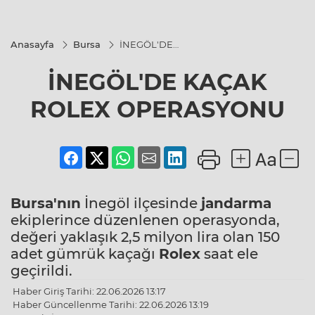
Anasayfa
Bursa
İNEGÖL'DE
KAÇAK ROLEX
OPERASYONU
İNEGÖL'DE KAÇAK
ROLEX OPERASYONU
Bursa'nın
İnegöl ilçesinde
jandarma
ekiplerince düzenlenen operasyonda,
değeri yaklaşık 2,5 milyon lira olan 150
adet gümrük kaçağı
Rolex
saat ele
geçirildi.
Haber Giriş Tarihi: 22.06.2026 13:17
Haber Güncellenme Tarihi: 22.06.2026 13:19