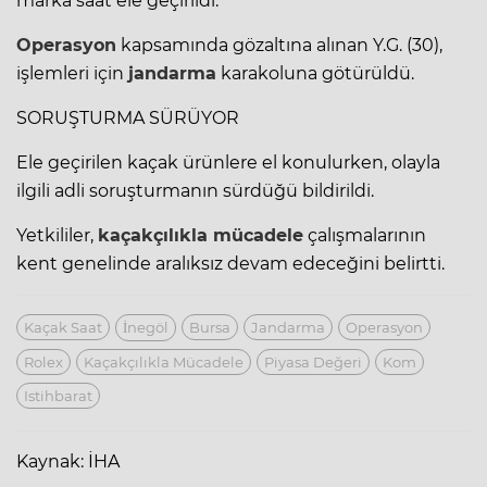
marka saat ele geçirildi.
Operasyon
kapsamında gözaltına alınan Y.G. (30),
işlemleri için
jandarma
karakoluna götürüldü.
SORUŞTURMA SÜRÜYOR
Ele geçirilen kaçak ürünlere el konulurken, olayla
ilgili adli soruşturmanın sürdüğü bildirildi.
Yetkililer,
kaçakçılıkla mücadele
çalışmalarının
kent genelinde aralıksız devam edeceğini belirtti.
Kaçak Saat
İnegöl
Bursa
Jandarma
Operasyon
Rolex
Kaçakçılıkla Mücadele
Piyasa Değeri
Kom
Istihbarat
Kaynak: İHA