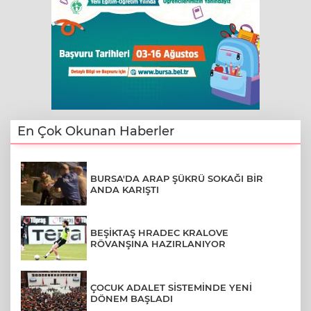
En Çok Okunan Haberler
BURSA'DA ARAP ŞÜKRÜ SOKAĞI BİR
ANDA KARIŞTI
BEŞİKTAŞ HRADEC KRALOVE
RÖVANŞINA HAZIRLANIYOR
ÇOCUK ADALET SİSTEMİNDE YENİ
DÖNEM BAŞLADI