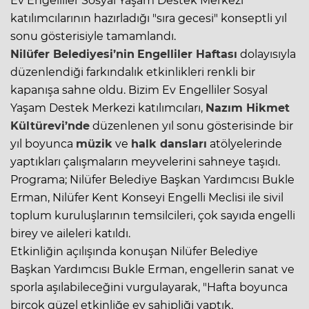
Ev Engelliler Sosyal Yaşam Destek Merkezi
katılımcılarının hazırladığı "sıra gecesi" konseptli yıl
sonu gösterisiyle tamamlandı.
Nilüfer Belediyesi’nin
Engelliler Haftası
dolayısıyla
düzenlendiği farkındalık etkinlikleri renkli bir
kapanışa sahne oldu. Bizim Ev Engelliler Sosyal
Yaşam Destek Merkezi katılımcıları,
Nazım Hikmet
Kültürevi’nde
düzenlenen yıl sonu gösterisinde bir
yıl boyunca
müzik
ve
halk dansları
atölyelerinde
yaptıkları çalışmaların meyvelerini sahneye taşıdı.
Programa; Nilüfer Belediye Başkan Yardımcısı Bukle
Erman, Nilüfer Kent Konseyi Engelli Meclisi ile sivil
toplum kuruluşlarının temsilcileri, çok sayıda engelli
birey ve aileleri katıldı.
Etkinliğin açılışında konuşan Nilüfer Belediye
Başkan Yardımcısı Bukle Erman, engellerin sanat ve
sporla aşılabileceğini vurgulayarak, "Hafta boyunca
birçok güzel etkinliğe ev sahipliği yaptık.