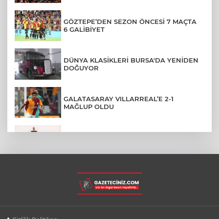
GÖZTEPE’DEN SEZON ÖNCESİ 7 MAÇTA
6 GALİBİYET
DÜNYA KLASİKLERİ BURSA'DA YENİDEN
DOĞUYOR
GALATASARAY VILLARREAL’E 2-1
MAĞLUP OLDU
ÜNİVERSİTEDEN AYRILANLARA GERİ
DÖNÜŞ HAKKI GELDİ
RİZE'DE BÖYLE PİKNİK HERKESE NASİP
OLMAZ
OSMANGAZİ'DE PAZARLARDAN HER AY