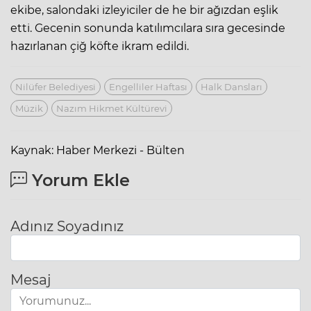
ekibe, salondaki izleyiciler de he bir ağızdan eşlik
etti. Gecenin sonunda katılımcılara sıra gecesinde
hazırlanan çiğ köfte ikram edildi.
Nilüfer Belediyesi
Engelliler Haftası
Halk Dansları
Müzik
Nazım Hikmet Kültürevi
Kaynak: Haber Merkezi - Bülten
Yorum Ekle
Adınız Soyadınız
Mesaj