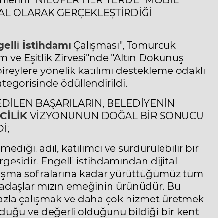
çimlerini "NİLÜFER HER YERDE" MOBİL
AL OLARAK GERÇEKLEŞTİRDİĞİ
elli İstihdamı
Çalışması", Tomurcuk
 ve Eşitlik Zirvesi"nde "Altın Dokunuş
bireylere yönelik katılımı destekleme odaklı
tegorisinde ödüllendirildi.
EDİLEN BAŞARILARIN, BELEDİYENİN
CİLİK
VİZYONUNUN DOĞAL BİR SONUCU
İ;
ediği, adil, katılımcı ve sürdürülebilir bir
esidir. Engelli istihdamından dijital
nışma sofralarına kadar yürüttüğümüz tüm
rkadaşlarımızın emeğinin ürünüdür. Bu
fazla çalışmak ve daha çok hizmet üretmek
lduğu ve değerli olduğunu bildiği bir kent