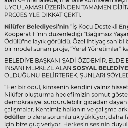
alan 64 mahallede, mahalle komiteleri se
UYGULAMASI ÜZERİNDEN TAMAMEN DİJİT
PROJESİYLE DİKKAT ÇEKTİ.
Nilüfer Belediyesi’nin
"İş Koçu Destekli
Eng
Kooperatifi’nin düzenlediği "Bağımsız Yaşam
Ödülü"ne layık görüldü. Özel ihtiyaç sahibi 
bir model sunan proje, "Yerel Yönetimler" ka
BELEDİYE BAŞKANI ŞADİ ÖZDEMİR, ELDE 
İNSANI MERKEZE ALAN
SOSYAL BELEDİYE
OLDUĞUNU BELİRTEREK, ŞUNLARI SÖYLED
"Her bir ödül, kimsenin kendini yalnız hissetm
Nilüfer oluşturma hedefimizin somut gösterg
demokrasiye, sürdürülebilir gıdadan daya
çalışmalar, Kentimiz halkının ve çalışma a
ödüller
bizlere sorumluluk yüklüyor; daha 
için bize güç veriyor. Herkesin sesinin duyu