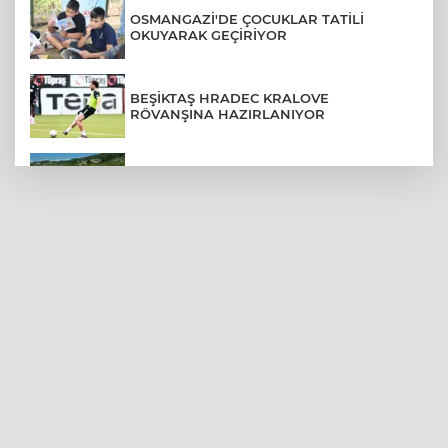
OSMANGAZİ'DE ÇOCUKLAR TATİLİ
OKUYARAK GEÇİRİYOR
BEŞİKTAŞ HRADEC KRALOVE
RÖVANŞINA HAZIRLANIYOR
BURSA'DA KIRSAL MAHALLE YOLLARI
YENİLENİYOR
ÜNİVERSİTEDEN AYRILANLARA GERİ
DÖNÜŞ HAKKI GELDİ
ARABESK MÜZİĞİN ÜNLÜ İSMİ
CANSEVER HAYATINI KAYBETTİ
GÖZTEPE’DEN SEZON ÖNCESİ 7 MAÇTA
6 GALİBİYET