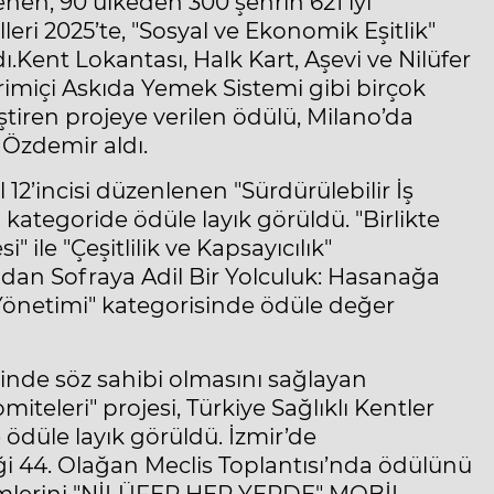
nen, 90 ülkeden 300 şehrin 621 iyi
ri 2025’te, "Sosyal ve Ekonomik Eşitlik"
Kent Lokantası, Halk Kart, Aşevi ve Nilüfer
imiçi Askıda Yemek Sistemi gibi birçok
ştiren projeye verilen ödülü, Milano’da
i Özdemir
aldı.
 12’incisi düzenlenen "Sürdürülebilir İş
klı kategoride ödüle layık görüldü. "Birlikte
 ile "Çeşitlilik ve Kapsayıcılık"
adan Sofraya Adil Bir Yolculuk: Hasanağa
i Yönetimi" kategorisinde ödüle değer
ğinde söz sahibi olmasını sağlayan
miteleri" projesi, Türkiye Sağlıklı Kentler
e ödüle layık görüldü. İzmir’de
liği 44. Olağan Meclis Toplantısı’nda ödülünü