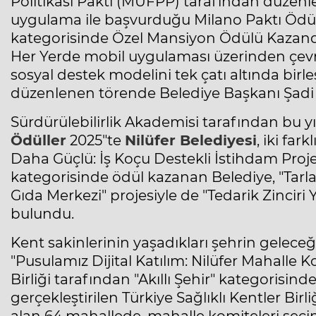
Politikası Paktı (MUFPP) tarafından düzenle
uygulama ile başvurduğu Milano Paktı Ödülle
kategorisinde Özel Mansiyon Ödülü Kazandı.
Her Yerde mobil uygulaması üzerinden çevr
sosyal destek modelini tek çatı altında birle
düzenlenen törende Belediye Başkanı
Şad
Sürdürülebilirlik Akademisi tarafından bu yıl
Ödüller
2025"te
Nilüfer Belediyesi
, iki far
Daha Güçlü: İş Koçu Destekli İstihdam Projesi"
kategorisinde ödül kazanan Belediye, "Tarl
Gıda Merkezi" projesiyle de "Tedarik Zincir
bulundu.
Kent sakinlerinin yaşadıkları şehrin gelece
"Pusulamız Dijital Katılım: Nilüfer Mahalle Ko
Birliği tarafından "Akıllı Şehir" kategorisind
gerçekleştirilen Türkiye Sağlıklı Kentler Bir