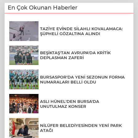
En Çok Okunan Haberler
TAZİYE EVİNDE SİLAHLI KOVALAMACA:
ŞÜPHELİ GÖZALTINA ALINDI
BEŞİKTAŞ'TAN AVRUPA'DA KRİTİK
DEPLASMAN ZAFERİ
BURSASPOR'DA YENİ SEZONUN FORMA
NUMARALARI BELLİ OLDU
ASLI HÜNEL'DEN BURSA'DA
UNUTULMAZ KONSER
NİLÜFER BELEDİYESİNDEN YENİ PARK
ATAĞI