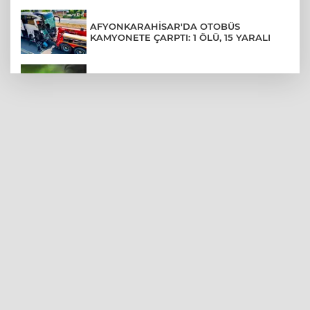
AFYONKARAHİSAR'DA OTOBÜS
KAMYONETE ÇARPTI: 1 ÖLÜ, 15 YARALI
AHBAP DERNEĞİ İÇİN YOLUN SONU:
FESİH DAVASI VE KAYYUM
OTOMOBİLE ÇARPAN MOTOSİKLETLİ
KARŞI ŞERİTTEKİ ARACIN ALTINDA KALDI
İZMİT SORUŞTURMASINDA İFADE
DETAYLARI: RÜŞVET, TEHDİT, VİDEO
SİLİVRİ'DE YANGIN: MAHSUR KALANLAR
BALKONLARDAN KURTARILDI