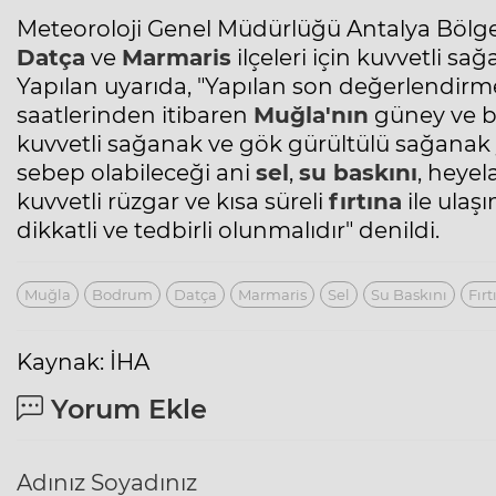
Meteoroloji Genel Müdürlüğü
Antalya Bölg
Datça
ve
Marmaris
ilçeleri için kuvvetli s
Yapılan uyarıda, "Yapılan son değerlendirme
saatlerinden itibaren
Muğla'nın
güney ve b
kuvvetli sağanak ve gök gürültülü sağanak 
sebep olabileceği ani
sel
,
su baskını
, heyel
kuvvetli rüzgar ve kısa süreli
fırtına
ile ulaş
dikkatli ve tedbirli olunmalıdır" denildi.
Muğla
Bodrum
Datça
Marmaris
Sel
Su Baskını
Fırt
Kaynak: İHA
Yorum Ekle
Adınız Soyadınız