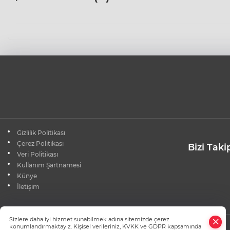
Gizlilik Politikası
Çerez Politikası
Bizi Taki
Veri Politikası
Kullanım Şartnamesi
Künye
İletişim
×
Sizlere daha iyi hizmet sunabilmek adına sitemizde çerez
Whatsapp
konumlandırmaktayız. Kişisel verileriniz, KVKK ve GDPR kapsamında