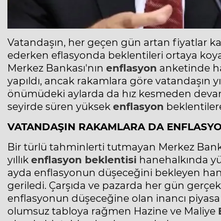
Vatandaşın, her geçen gün artan fiyatlar 
ederken eflasyonda beklentileri ortaya koy
Merkez Bankası'nın
enflasyon
anketinde ha
yapıldı, ancak rakamlara göre vatandaşın yı
önümüdeki aylarda da hız kesmeden devam 
seyirde süren yüksek
enflasyon
beklentiler
VATANDAŞIN RAKAMLARA DA ENFLASYO
Bir türlü tahminlerti tutmayan Merkez Bankası
yıllık
enflasyon
beklentisi
hanehalkında yüz
ayda enflasyonun düşeceğini bekleyen haneh
geriledi. Çarşıda ve pazarda her gün gerçe
enflasyonun düşeceğine olan inancı piyasa 
olumsuz tabloya rağmen Hazine ve Maliye