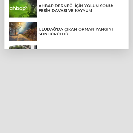
AHBAP DERNEĞİ İÇİN YOLUN SONU:
FESİH DAVASI VE KAYYUM
ULUDAĞ'DA ÇIKAN ORMAN YANGINI
SÖNDÜRÜLDÜ
MENDERES BELEDİYE BAŞKANI İHRAÇ
TALEBİYLE DİSİPLİNE SEVK EDİLDİ
ASLI HÜNEL'DEN BURSA'DA
UNUTULMAZ KONSER
BEŞİKTAŞ'TAN AVRUPA'DA KRİTİK
DEPLASMAN ZAFERİ
VAN'DA İŞİTME ENGELLİ MÜŞTERİ,
HALIYI HALAY ÇEKEREK ALDI