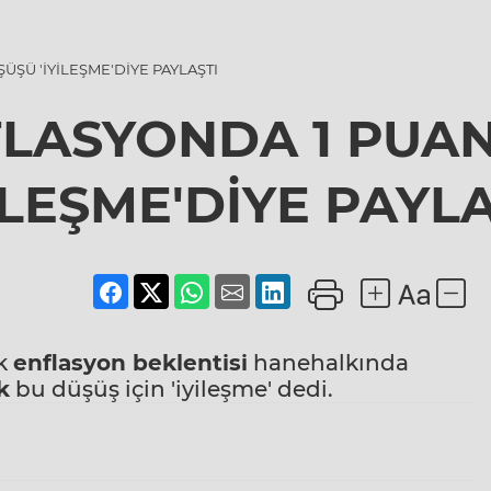
ÜŞÜ 'İYİLEŞME'DİYE PAYLAŞTI
FLASYONDA 1 PUA
YİLEŞME'DİYE PAYLA
ık
enflasyon
beklentisi
hanehalkında
k
bu düşüş için 'iyileşme' dedi.