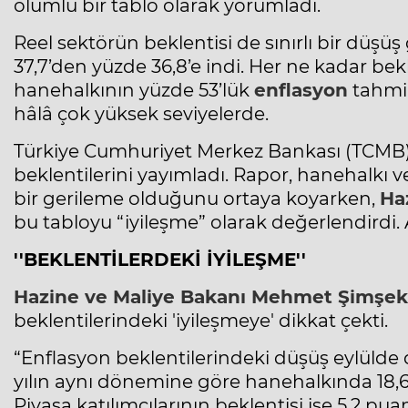
olumlu bir tablo olarak yorumladı.
Reel sektörün beklentisi de sınırlı bir düşüş
37,7’den yüzde 36,8’e indi. Her ne kadar bekl
hanehalkının yüzde 53’lük
enflasyon
tahmin
hâlâ çok yüksek seviyelerde.
Türkiye Cumhuriyet Merkez Bankası (TCMB), e
beklentilerini yayımladı. Rapor, hanehalkı ve
bir gerileme olduğunu ortaya koyarken,
Ha
bu tabloyu “iyileşme” olarak değerlendirdi
''BEKLENTİLERDEKİ İYİLEŞME''
Hazine ve Maliye Bakanı Mehmet Şimşek
beklentilerindeki 'iyileşmeye' dikkat çekti.
“Enflasyon beklentilerindeki düşüş eylülde 
yılın aynı dönemine göre hanehalkında 18,6 
Piyasa katılımcılarının beklentisi ise 5,2 pua