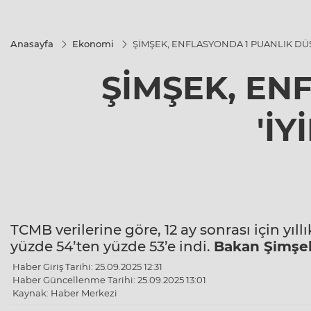
Anasayfa
Ekonomi
ŞİMŞEK, ENFLASYONDA 1 PUANLIK DÜŞ
ŞİMŞEK, EN
'İ
TCMB verilerine göre, 12 ay sonrası için yıll
yüzde 54’ten yüzde 53’e indi.
Bakan Şimşe
Haber Giriş Tarihi: 25.09.2025 12:31
Haber Güncellenme Tarihi: 25.09.2025 13:01
Kaynak: Haber Merkezi