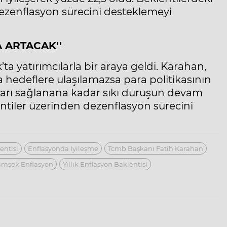
 dezenflasyon sürecini desteklemeyi
 ARTACAK''
ta yatırımcılarla bir araya geldi. Karahan,
hedeflere ulaşılamazsa para politikasının
tikrarı sağlanana kadar sıkı duruşun devam
entiler üzerinden dezenflasyon sürecini
entisi
Enflasyonda Iyileşme
Tcmb Başkanı Fatih Karahan
imşek Enflasyon
Yıllık Enflasyon Baklentisi