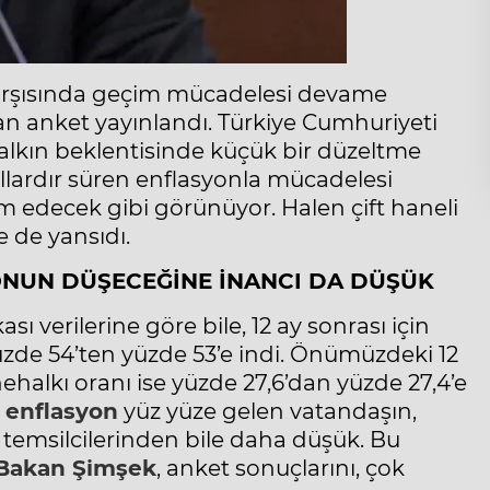
karşısında geçim mücadelesi devame
an anket yayınlandı. Türkiye Cumhuriyeti
lkın beklentisinde küçük bir düzeltme
llardır süren enflasyonla mücadelesi
edecek gibi görünüyor. Halen çift haneli
e de yansıdı.
NUN DÜŞECEĞİNE İNANCI DA DÜŞÜK
 verilerine göre bile, 12 ay sonrası için
de 54’ten yüzde 53’e indi. Önümüzdeki 12
alkı oranı ise yüzde 27,6’dan yüzde 27,4’e
k
enflasyon
yüz yüze gelen vatandaşın,
temsilcilerinden bile daha düşük. Bu
Bakan Şimşek
, anket sonuçlarını, çok