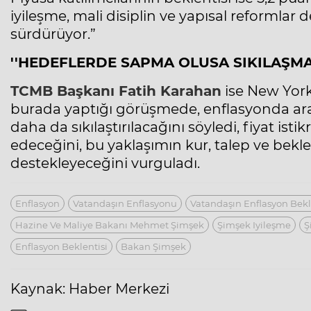
iyileşme, mali disiplin ve yapısal reformlar
sürdürüyor.”
''HEDEFLERDE SAPMA OLUSA SIKILAŞMA
TCMB Başkanı Fatih Karahan
ise New York’
burada yaptığı görüşmede, enflasyonda ara 
daha da sıkılaştırılacağını söyledi, fiyat is
edeceğini, bu yaklaşımın kur, talep ve bekl
destekleyeceğini vurguladı.
Enflasyon
Vatandaşın Enflasyonu
Vatandaşın Enflasyon Bekl
Hazine Ve Maliye Bakanı Mehmet Şimşek
Şimşek Iyileşme
Ş
Enflasyon Beklentisi
Bakan Şimşek
Kaynak: Haber Merkezi