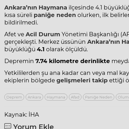
Ankara’nın
Haymana
ilçesinde 4.1 büyük
kısa süreli
paniğe neden
olurken, ilk belir
bildirilmedi.
Afet
ve
Acil Durum
Yönetimi Başkanlığı (A
gerçekleşti. Merkez üssünün
Ankara’nın
H
büyüklüğü
4.1
olarak ölçüldü.
Depremin
7.74 kilometre derinlikte
meydan
Yetkililerden şu ana kadar can veya mal kay
ekiplerin bölgede
gelişmeleri takip
ettiği ö
Deprem
Ankara
Haymana
Afad
Paniğe Neden
Olum
Kaynak: İHA
Yorum Ekle