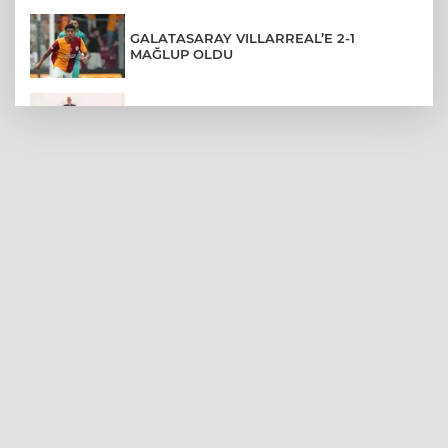
GALATASARAY VILLARREAL’E 2-1
MAĞLUP OLDU
ÜNİVERSİTEDEN AYRILANLARA GERİ
DÖNÜŞ HAKKI GELDİ
RİZE'DE BÖYLE PİKNİK HERKESE NASİP
OLMAZ
OSMANGAZİ'DE PAZARLARDAN HER AY
600 TON ATIK TOPLANIYOR
OSMANGAZİ'DE ÇOCUKLAR TATİLİ
OKUYARAK GEÇİRİYOR