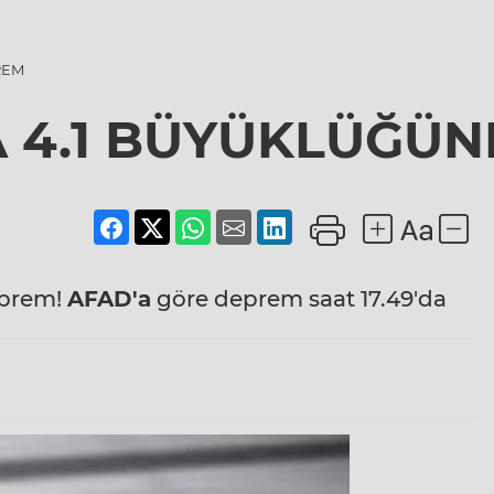
REM
 4.1 BÜYÜKLÜĞÜ
eprem!
AFAD'a
göre deprem saat 17.49'da