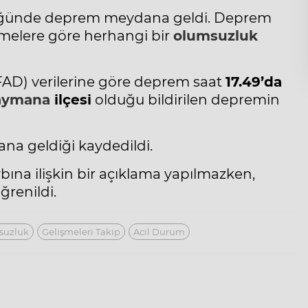
lüğünde deprem meydana geldi. Deprem
lemelere göre herhangi bir
olumsuzluk
FAD) verilerine göre deprem saat
17.49’da
aymana
ilçesi
olduğu bildirilen depremin
a geldiği kaydedildi.
bına ilişkin bir açıklama yapılmazken,
ğrenildi.
suzluk
Gelişmeleri Takip
Acil Durum