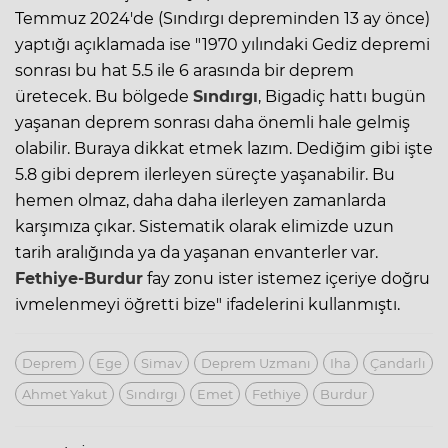
Temmuz 2024'de (Sındırgı depreminden 13 ay önce)
yaptığı açıklamada ise "1970 yılındaki Gediz depremi
sonrası bu hat 5.5 ile 6 arasında bir deprem
üretecek. Bu bölgede
Sındırgı
, Bigadiç hattı bugün
yaşanan deprem sonrası daha önemli hale gelmiş
olabilir. Buraya dikkat etmek lazım. Dediğim gibi işte
5.8 gibi deprem ilerleyen süreçte yaşanabilir. Bu
hemen olmaz, daha daha ilerleyen zamanlarda
karşımıza çıkar. Sistematik olarak elimizde uzun
tarih aralığında ya da yaşanan envanterler var.
Fethiye-Burdur
fay zonu ister istemez içeriye doğru
ivmelenmeyi öğretti bize" ifadelerini kullanmıştı.
Deprem
Ege
Simav
Deprem Uzmanı
Iha
Çandarlı
Ahmet Yakut
Sındırgı
Emet
Fethiye
Burdur