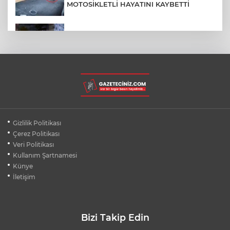
MOTOSİKLETLİ HAYATINI KAYBETTİ
SON DAKİKA... BAHÇELİEVLER'DE 6
KATLI BİNA ÇÖKTÜ
BURSA ŞEHİR HASTANESİ OTOPARKI
AĞUSTOS AYINDA HİZMETE AÇILIYOR
BURSALI DAĞCILARDAN AĞRI DAĞI
Gizlilik Politikası
ZİRVESİNDE BURSASPOR'A DESTEK
Çerez Politikası
Veri Politikası
Kullanım Şartnamesi
KÜBRA DENİZCİ KESKİN KUPASINI
BAŞKAN AYDIN'A SUNDU
Künye
İletişim
Bizi Takip Edin