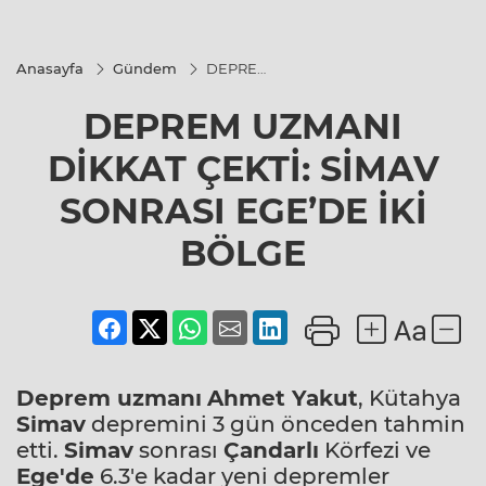
Anasayfa
Gündem
DEPREM
UZMANI
DİKKAT
DEPREM UZMANI
ÇEKTİ:
SİMAV
SONRASI
DİKKAT ÇEKTİ: SİMAV
EGE’DE
İKİ
SONRASI EGE’DE İKİ
BÖLGE
BÖLGE
Deprem uzmanı
Ahmet Yakut
, Kütahya
Simav
depremini 3 gün önceden tahmin
etti.
Simav
sonrası
Çandarlı
Körfezi ve
Ege'de
6.3'e kadar yeni depremler