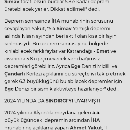
Simav
tarafı olsun buralar 5.8'e kadar deprem
üretebilecek yerler. Dikkat edilmeli" dedi.
Deprem sonrasında
İHA
muhabirinin sorusunu
cevaplayan Yakut, "5.4
Simav
Yemişli depremi
aslında Nisan ayından beri aktif olan kısa bir fayın
kırılmasıydı. Bu deprem sonrası yine bölgede
kırılabilecek farklı faylar var Katrandağı -
Emet
ve
civarında 5.8 i geçmeyecek yeni bağımsız
depremleri görebiliriz. Ayrıca
Ege
Denizi Midilli ve
Çandarlı
Körfezi açıklarını bu süreçte iyi takip etmek
gerek 6.3 büyüklüğünü bulabilecek depremler için
Ege
Denizi bir sismik aktiviteye hazırlanıyor" dedi.
2024 YILINDA DA
SINDIRGI'YI
UYARMIŞTI
2024 yılında Afyon'da meydana gelen 4.4
büyüklüğündeki depremin ardından
İHA
muhabirine açıklama yapan
Ahmet Yakut
, 11