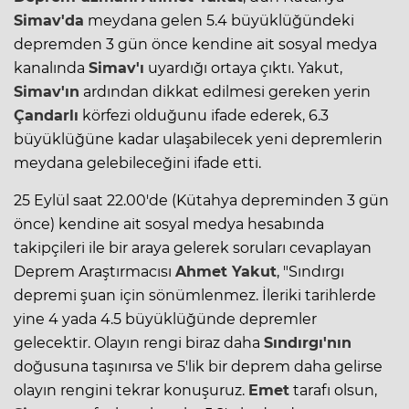
Simav'da
meydana gelen 5.4 büyüklüğündeki
depremden 3 gün önce kendine ait sosyal medya
kanalında
Simav'ı
uyardığı ortaya çıktı. Yakut,
Simav'ın
ardından dikkat edilmesi gereken yerin
Çandarlı
körfezi olduğunu ifade ederek, 6.3
büyüklüğüne kadar ulaşabilecek yeni depremlerin
meydana gelebileceğini ifade etti.
25 Eylül saat 22.00'de (Kütahya depreminden 3 gün
önce) kendine ait sosyal medya hesabında
takipçileri ile bir araya gelerek soruları cevaplayan
Deprem Araştırmacısı
Ahmet Yakut
, "Sındırgı
depremi şuan için sönümlenmez. İleriki tarihlerde
yine 4 yada 4.5 büyüklüğünde depremler
gelecektir. Olayın rengi biraz daha
Sındırgı'nın
doğusuna taşınırsa ve 5'lik bir deprem daha gelirse
olayın rengini tekrar konuşuruz.
Emet
tarafı olsun,