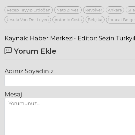
Recep Tayyip Erdoğan
Nato Zirvesi
Revolver
Ankara
Sil
Ursula Von Der Leyen
Antonio Costa
Belçika
İhracat Belge
Kaynak: Haber Merkezi- Editör: Sezin Türky
Yorum Ekle
Adınız Soyadınız
Mesaj