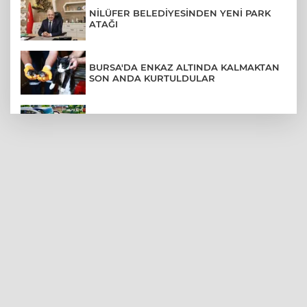
NİLÜFER BELEDİYESİNDEN YENİ PARK
ATAĞI
BURSA'DA ENKAZ ALTINDA KALMAKTAN
SON ANDA KURTULDULAR
AFYONKARAHİSAR'DA OTOBÜS
KAMYONETE ÇARPTI: 1 ÖLÜ, 15 YARALI
BURSA'DA DEPO YANGINI BİNAYA
SIÇRAMADAN SÖNDÜRÜLDÜ
BURSA'DA KIRSAL MAHALLE
YOLLARINDA KORFOR ARTIYOR
SİLİVRİ'DE YANGIN: MAHSUR KALANLAR
BALKONLARDAN KURTARILDI