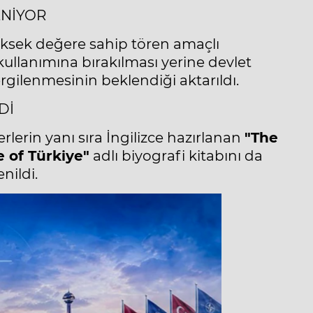
ENİYOR
ksek değere sahip tören amaçlı
l kullanımına bırakılması yerine devlet
gilenmesinin beklendiği aktarıldı.
Dİ
lerin yanı sıra İngilizce hazırlanan
"The
e of Türkiye"
adlı biyografi kitabını da
nildi.