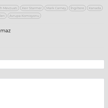
ah Mevzuatı
Keir Starmer
Mark Carney
İngiltere
Kanada
leri
Avrupa Komisyonu
ılmaz