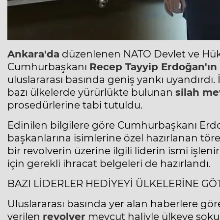
Ankara'da
düzenlenen NATO Devlet ve Hükü
Cumhurbaşkanı
Recep Tayyip Erdoğan'ın
uluslararası basında geniş yankı uyandırdı. 
bazı ülkelerde yürürlükte bulunan
silah me
prosedürlerine tabi tutuldu.
Edinilen bilgilere göre Cumhurbaşkanı Erdo
başkanlarına isimlerine özel hazırlanan tö
bir revolverin üzerine ilgili liderin ismi işle
için gerekli ihracat belgeleri de hazırlandı.
BAZI LİDERLER HEDİYEYİ ÜLKELERİNE G
Uluslararası basında yer alan haberlere gör
verilen
revolver
mevcut haliyle ülkeye sokulam