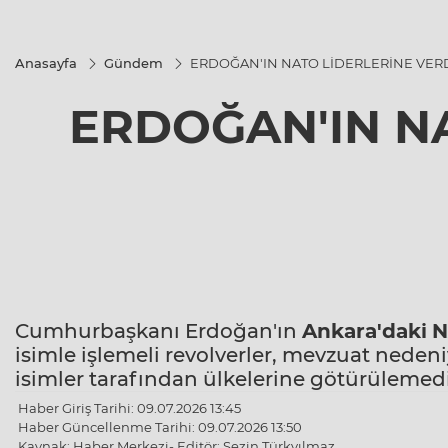
Anasayfa
Gündem
ERDOĞAN'IN NATO LİDERLERİNE VER
ERDOĞAN'IN NA
Cumhurbaşkanı Erdoğan'ın
Ankara'daki
N
isimle işlemeli revolverler, mevzuat neden
isimler tarafından ülkelerine götürülemedi
Haber Giriş Tarihi: 09.07.2026 13:45
Haber Güncellenme Tarihi: 09.07.2026 13:50
Kaynak: Haber Merkezi- Editör: Sezin Türkyılmaz