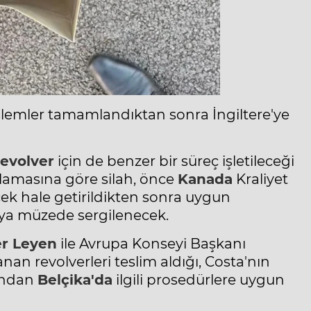
i işlemler tamamlandıktan sonra İngiltere'ye
revolver
için de benzer bir süreç işletileceği
ıklamasına göre silah, önce
Kanada
Kraliyet
cek hale getirildikten sonra uygun
ya müzede sergilenecek.
er Leyen
ile Avrupa Konseyi Başkanı
anan revolverleri teslim aldığı, Costa'nın
dından
Belçika'da
ilgili prosedürlere uygun