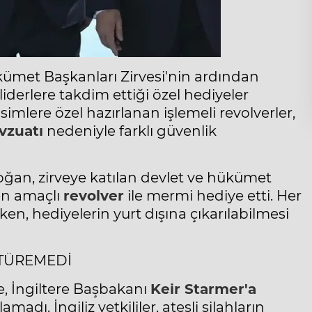
met Başkanları Zirvesi'nin ardından
liderlere takdim ettiği özel hediyeler
İsimlere özel hazırlanan işlemeli
revolver
ler,
vzuatı
nedeniyle farklı güvenlik
ğan, zirveye katılan devlet ve hükümet
ren amaçlı
revolver
ile mermi hediye etti. Her
nirken, hediyelerin yurt dışına çıkarılabilmesi
ÖTÜREMEDİ
e, İngiltere Başbakanı
Keir Starmer'a
adı. İngiliz yetkililer, ateşli silahların