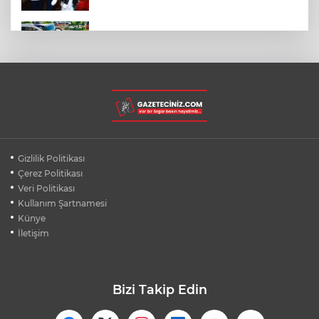
AFYONKARAHİSAR'DA OTOBÜS
KAMYONETE ÇARPTI: 1 ÖLÜ, 15 YARALI
BURSA'DA DEPO YANGINI BİNAYA
SIÇRAMADAN SÖNDÜRÜLDÜ
BURSA'DA KIRSAL MAHALLE
Gizlilik Politikası
YOLLARINDA KORFOR ARTIYOR
Çerez Politikası
Veri Politikası
Kullanım Şartnamesi
SİLİVRİ'DE YANGIN: MAHSUR KALANLAR
BALKONLARDAN KURTARILDI
Künye
İletişim
Bizi Takip Edin