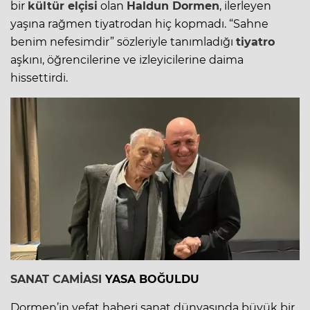
bir
kültür elçisi
olan
Haldun Dormen
, ilerleyen
yaşına rağmen tiyatrodan hiç kopmadı. “Sahne
benim nefesimdir” sözleriyle tanımladığı
tiyatro
aşkını, öğrencilerine ve izleyicilerine daima
hissettirdi.
SANAT CAMİASI
YASA BOĞULDU
Dormen’in vefat haberi sanat dünyasında büyük bir