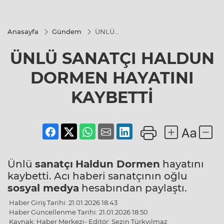
Anasayfa
Gündem
ÜNLÜ
SANATÇI
HALDUN
ÜNLÜ SANATÇI HALDUN
DORMEN
HAYATINI
KAYBETTİ
DORMEN HAYATINI
KAYBETTİ
Ünlü
sanatçı
Haldun Dormen
hayatını
kaybetti. Acı haberi sanatçının oğlu
sosyal medya
hesabından paylaştı.
Haber Giriş Tarihi: 21.01.2026 18:43
Haber Güncellenme Tarihi: 21.01.2026 18:50
Kaynak: Haber Merkezi- Editör: Sezin Türkyılmaz