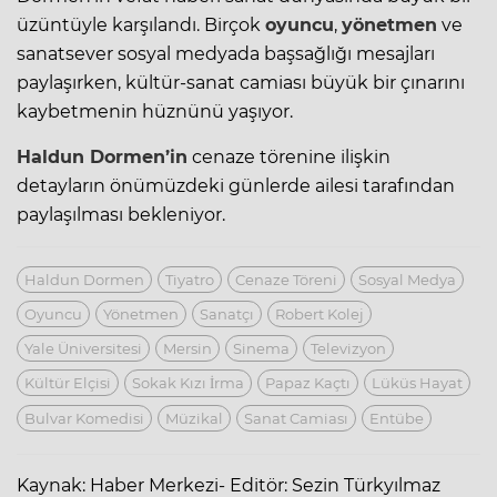
üzüntüyle karşılandı. Birçok
oyuncu
,
yönetmen
ve
sanatsever sosyal medyada başsağlığı mesajları
paylaşırken, kültür-sanat camiası büyük bir çınarını
kaybetmenin hüznünü yaşıyor.
Haldun Dormen’in
cenaze törenine ilişkin
detayların önümüzdeki günlerde ailesi tarafından
paylaşılması bekleniyor.
Haldun Dormen
Tiyatro
Cenaze Töreni
Sosyal Medya
Oyuncu
Yönetmen
Sanatçı
Robert Kolej
Yale Üniversitesi
Mersin
Sinema
Televizyon
Kültür Elçisi
Sokak Kızı İrma
Papaz Kaçtı
Lüküs Hayat
Bulvar Komedisi
Müzikal
Sanat Camiası
Entübe
Kaynak: Haber Merkezi- Editör: Sezin Türkyılmaz