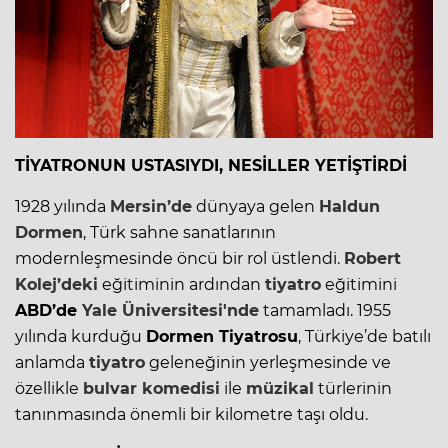
TİYATRONUN USTASIYDI, NESİLLER YETİŞTİRDİ
1928 yılında
Mersin’de
dünyaya gelen
Haldun
Dormen
, Türk sahne sanatlarının
modernleşmesinde öncü bir rol üstlendi.
Robert
Kolej’deki
eğitiminin ardından
tiyatro
eğitimini
ABD’de
Yale Üniversitesi
'nde
tamamladı. 1955
yılında kurduğu
Dormen
Tiyatro
su
, Türkiye’de batılı
anlamda
tiyatro
geleneğinin yerleşmesinde ve
özellikle
bulvar komedisi
ile
müzikal
türlerinin
tanınmasında önemli bir kilometre taşı oldu.