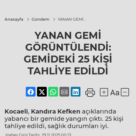
Anasayfa
Gündem
YANAN GEMİ
GÖRÜNTÜLENDİ:
GEMİDEKİ 25 KİŞİ
YANAN GEMİ
TAHLİYE EDİLDİ
GÖRÜNTÜLENDİ:
GEMİDEKİ 25 KİŞİ
TAHLİYE EDİLDİ
Kocaeli
,
Kandıra
Kefken
açıklarında
yabancı bir gemide yangın çıktı. 25 kişi
tahliye edildi, sağlık durumları iyi.
Haber Giriş Tarihi: 29.11.2025 00:13