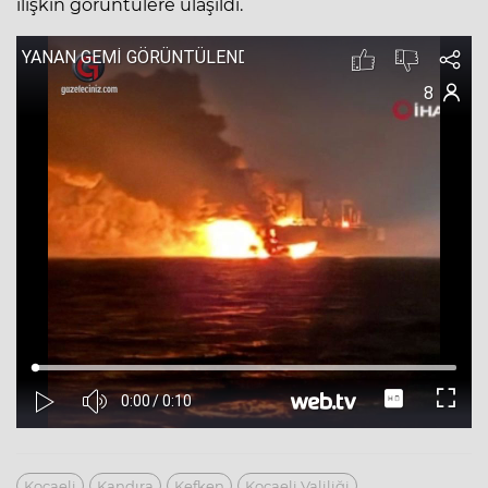
ilişkin görüntülere ulaşıldı.
Kocaeli
Kandıra
Kefken
Kocaeli Valiliği