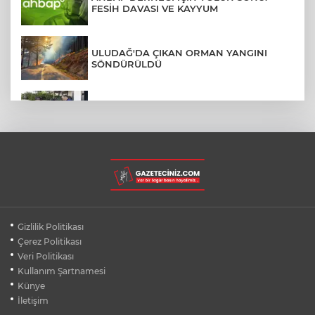
FESİH DAVASI VE KAYYUM
ULUDAĞ'DA ÇIKAN ORMAN YANGINI
SÖNDÜRÜLDÜ
MENDERES BELEDİYE BAŞKANI İHRAÇ
TALEBİYLE DİSİPLİNE SEVK EDİLDİ
ASLI HÜNEL'DEN BURSA'DA
UNUTULMAZ KONSER
BEŞİKTAŞ'TAN AVRUPA'DA KRİTİK
Gizlilik Politikası
DEPLASMAN ZAFERİ
Çerez Politikası
Veri Politikası
Kullanım Şartnamesi
VAN'DA İŞİTME ENGELLİ MÜŞTERİ,
HALIYI HALAY ÇEKEREK ALDI
Künye
İletişim