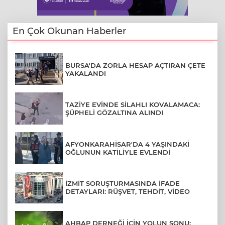
En Çok Okunan Haberler
BURSA'DA ZORLA HESAP AÇTIRAN ÇETE
YAKALANDI
TAZİYE EVİNDE SİLAHLI KOVALAMACA:
ŞÜPHELİ GÖZALTINA ALINDI
AFYONKARAHİSAR'DA 4 YAŞINDAKİ
OĞLUNUN KATİLİYLE EVLENDİ
İZMİT SORUŞTURMASINDA İFADE
DETAYLARI: RÜŞVET, TEHDİT, VİDEO
AHBAP DERNEĞİ İÇİN YOLUN SONU: