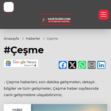
İyi Kamp Yerleri
Anasayfa
Haberler
Çeşme
#Çeşme
eknoloji
er
h
- Çeşme haberleri, son dakika gelişmeleri, detaylı
bilgiler ve tüm gelişmeler, Çeşme haber sayfasında
canlı gelişmelere ulaşabilirsiniz.
HABER