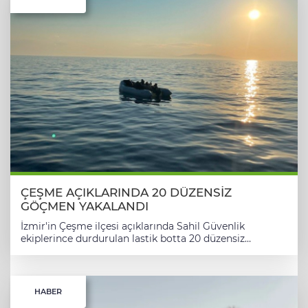
ÇEŞME AÇIKLARINDA 20 DÜZENSİZ
GÖÇMEN YAKALANDI
İzmir'in Çeşme ilçesi açıklarında Sahil Güvenlik
ekiplerince durdurulan lastik botta 20 düzensiz
göçmen yakalandı. Sahil Güvenlik Komutanlığı ekipleri,
11 Temmuz saat 05.50 sıralarında Çeşme açıklarında
hareket halindeki bir lastik botta düzensiz göçmen
bulunduğu bilgisi üzerine çalışma başlattı. Sahil
HABER
Güvenlik Mobil Radarı (MORAD-11) tarafından tespit