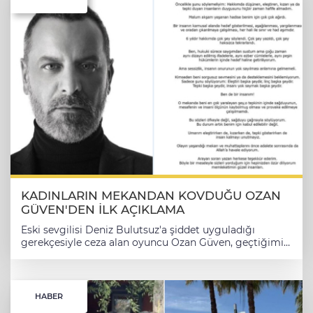
KADINLARIN MEKANDAN KOVDUĞU OZAN
GÜVEN'DEN İLK AÇIKLAMA
Eski sevgilisi Deniz Bulutsuz'a şiddet uyguladığı
gerekçesiyle ceza alan oyuncu Ozan Güven, geçtiğimiz
akşam Mehmet Aslantuğ ile Kadıköy'de gittiği bir
mekanda kadınlardan tepki görmüş, mekanı terk
etmek zorunda kalmıştı. Mekanda bulunanlar, Güven’e
"Failler dışarı" şeklinde slogan atarak, oyuncuyu
HABER
mekandan ayrılmaya zorlamıştı. OZAN GÜVEN'DEN