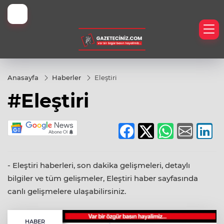
İyi Kamp Yerleri
Anasayfa
Haberler
Eleştiri
#Eleştiri
eknoloji
er
h
- Eleştiri haberleri, son dakika gelişmeleri, detaylı
bilgiler ve tüm gelişmeler, Eleştiri haber sayfasında
canlı gelişmelere ulaşabilirsiniz.
HABER