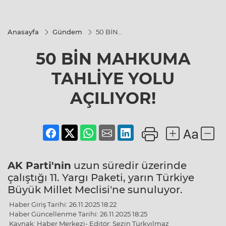
Anasayfa
Gündem
50 BİN
MAHKUMA
TAHLİYE
50 BİN MAHKUMA
YOLU
AÇILIYOR!
TAHLİYE YOLU
AÇILIYOR!
AK Parti'nin
uzun süredir üzerinde
çalıştığı 11. Yargı Paketi, yarın Türkiye
Büyük Millet Meclisi'ne sunuluyor.
Haber Giriş Tarihi: 26.11.2025 18:22
Haber Güncellenme Tarihi: 26.11.2025 18:25
Kaynak: Haber Merkezi- Editör: Sezin Türkyılmaz