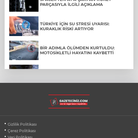
PARÇASIYLA İLGİLİ AÇIKLAMA
TÜRKİYE İÇİN SU STRESİ UYARISI:
KURAKLIK RİSKİ ARTIYOR
BİR ADIMLA ÖLÜMDEN KURTULDU:
MOTOSİKLETLİ HAYATINI KAYBETTİ
SON DAKİKA... BAHÇELİEVLER'DE 6
KATLI BİNA ÇÖKTÜ
BURSA ŞEHİR HASTANESİ OTOPARKI
AĞUSTOS AYINDA HİZMETE AÇILIYOR
BURSALI DAĞCILARDAN AĞRI DAĞI
Gizlilik Politikası
ZİRVESİNDE BURSASPOR'A DESTEK
Çerez Politikası
Veri Politikası