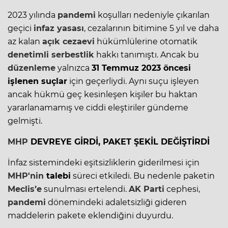
2023 yılında
pandemi
koşulları nedeniyle çıkarılan
geçici
infaz yasası
, cezalarının bitimine 5 yıl ve daha
az kalan
açık
cezaevi
hükümlülerine otomatik
denetimli
serbestlik
hakkı tanımıştı. Ancak bu
düzenleme
yalnızca
31 Temmuz 2023 öncesi
işlenen suçlar
için geçerliydi. Aynı suçu işleyen
ancak hükmü geç kesinleşen kişiler bu haktan
yararlanamamış ve ciddi eleştiriler gündeme
gelmişti.
MHP
DEVREYE GİRDİ, PAKET ŞEKİL DEĞİŞTİRDİ
İnfaz
sistemindeki eşitsizliklerin giderilmesi için
MHP'nin
talebi
süreci etkiledi. Bu nedenle paketin
Meclis’e
sunulması ertelendi.
AK Parti
cephesi,
pandemi
dönemindeki adaletsizliği gideren
maddelerin pakete eklendiğini duyurdu.