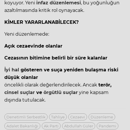
koyuyor. Yeni
infaz düzenlemesi
, bu yoğunluğun
azaltılmasında kritik rol oynayacak.
KİMLER YARARLANABİLECEK?
Yeni düzenlemede:
Açık cezaevinde olanlar
Cezasının bitimine belirli bir süre kalanlar
İyi hal
gösteren ve suça yeniden bulaşma riski
düşük olanlar
öncelikli olarak değerlendirilecek. Ancak
terör,
cinsel suçlar
ve
örgütlü suçlar
yine kapsam
dışında tutulacak.
Denetimli Serbestlik
Tahliye
Cezaevi
Düzenleme
Adalet Bakanlığı
Ak Parti
Abdullah Güler
Pandemi