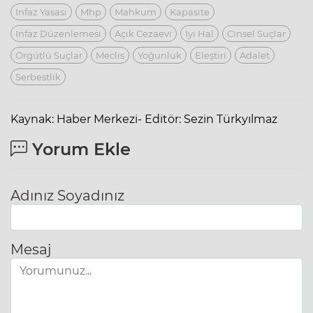
Infaz Yasası
Mhp
Mahkum
Kapasite
Infaz Düzenlemesi
Açık Cezaevi
Iyi Hal
Cinsel Suçlar
Örgütlü Suçlar
Meclis
Yoğunluk
Eleştiri
Adalet
Serbestlik
Kaynak: Haber Merkezi- Editör: Sezin Türkyılmaz
Yorum Ekle
Adınız Soyadınız
Mesaj