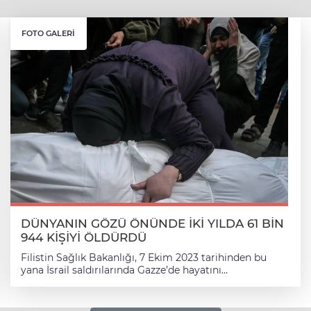
FOTO GALERI
DÜNYANIN GÖZÜ ÖNÜNDE İKİ YILDA 61 BİN
944 KİŞİYİ ÖLDÜRDÜ
Filistin Sağlık Bakanlığı, 7 Ekim 2023 tarihinden bu
yana İsrail saldırılarında Gazze’de hayatını
kaybedenlerin sayısının 61 bin 944’e ulaştığını açıkladı.