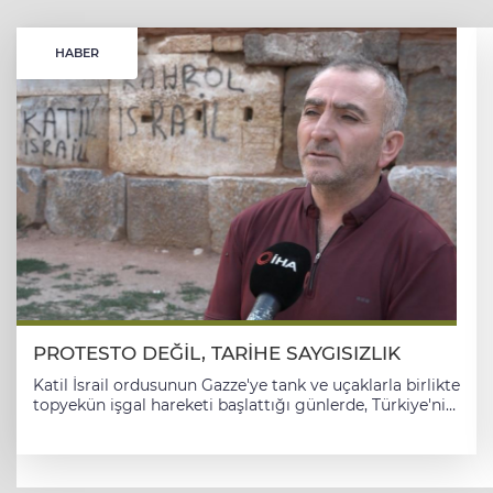
HABER
PROTESTO DEĞİL, TARİHE SAYGISIZLIK
Katil İsrail ordusunun Gazze'ye tank ve uçaklarla birlikte
topyekün işgal hareketi başlattığı günlerde, Türkiye'nin
dört bir yanında yapılan protesto haberleri gündeme
geliyor. Bunlardan bir tanesi de Bursa'nın İznik
ilçesinden geldi. Ancak bu yapılan protesto,
vatandaşları ve turizmcileri isyan ettirdi. İsrail'in yaptığı