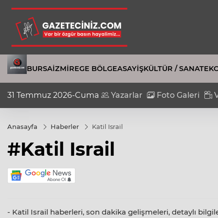
BURSA
İZMIR
EGE BÖLGE
ASAYIŞ
KÜLTÜR / SANAT
EK
31 Temmuz 2026-Cuma
Yazarlar
Foto Galeri
V
Anasayfa
Haberler
Katil Israil
#Katil Israil
- Katil Israil haberleri, son dakika gelişmeleri, detaylı bilg