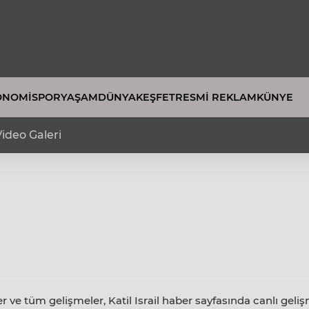
ONOMI
SPOR
YAŞAM
DÜNYA
KEŞFET
RESMI REKLAM
KÜNYE
ideo Galeri
iler ve tüm gelişmeler, Katil Israil haber sayfasında canlı geliş