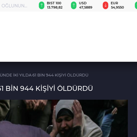
GAU/TRY
BIST 100
USD
EUR
Kİ OĞLUNUN
6.501,17
13.798,82
47,5889
54,9550
DE İKİ YILDA 61 BİN 944 KİŞİYİ ÖLDÜRDÜ
1 BİN 944 KİŞİYİ ÖLDÜRDÜ