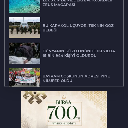
ZEUS'UN DENİZDEKİ EVİ: KUŞADASI
ZEUS MAĞARASI
BU KARAKOL UÇUYOR: TSK'NIN GÖZ
BEBEĞİ
DÜNYANIN GÖZÜ ÖNÜNDE İKİ YILDA
61 BİN 944 KİŞİYİ ÖLDÜRDÜ
BAYRAM COŞKUNUN ADRESİ YİNE
NİLÜFER OLDU