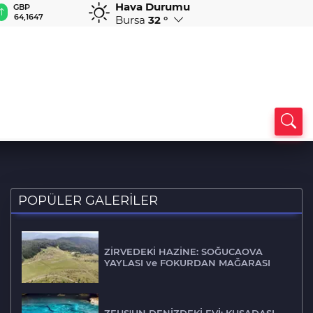
Hava Durumu
GBP
CHF
CAD
RUB
A
64,1647
58,5782
33,9561
0,5831
1
Bursa
32 °
POPÜLER GALERİLER
ZİRVEDEKİ HAZİNE: SOĞUCAOVA
YAYLASI ve FOKURDAN MAĞARASI