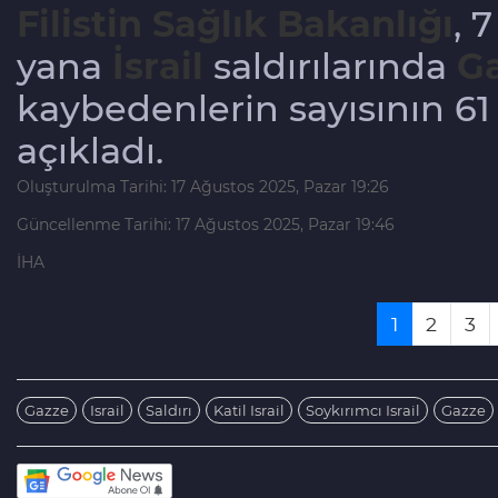
Filistin Sağlık Bakanlığı
, 
yana
İsrail
saldırılarında
Ga
kaybedenlerin sayısının 61 
açıkladı.
Oluşturulma Tarihi: 17 Ağustos 2025, Pazar 19:26
Güncellenme Tarihi: 17 Ağustos 2025, Pazar 19:46
İHA
1
2
3
Gazze
Israil
Saldırı
Katil Israil
Soykırımcı Israil
Gazze