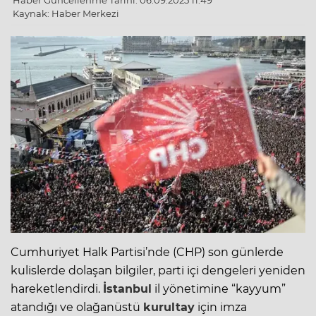
Haber Güncellenme Tarihi: 06.09.2025 11:49
Kaynak: Haber Merkezi
Cumhuriyet Halk Partisi’nde (CHP) son günlerde
kulislerde dolaşan bilgiler, parti içi dengeleri yeniden
hareketlendirdi.
İstanbul
il yönetimine “kayyum”
atandığı ve olağanüstü
kurultay
için imza