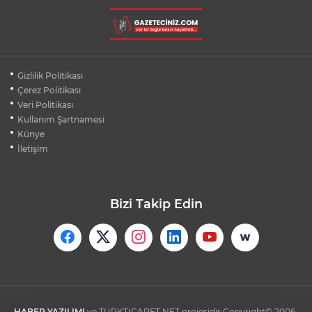
BURSA ŞEHİR HASTANESİ OTOPARKI
AĞUSTOS AYINDA HİZMETE AÇILIYOR
BURSALI DAĞCILARDAN AĞRI DAĞI
Gizlilik Politikası
ZİRVESİNDE BURSASPOR'A DESTEK
Çerez Politikası
Veri Politikası
Kullanım Şartnamesi
KÜBRA DENİZCİ KESKİN KUPASINI
BAŞKAN AYDIN'A SUNDU
Künye
İletişim
Bizi Takip Edin
HABER YAZILIMI
ve TURKTICARET.NET projesidir Copyright© 2006-