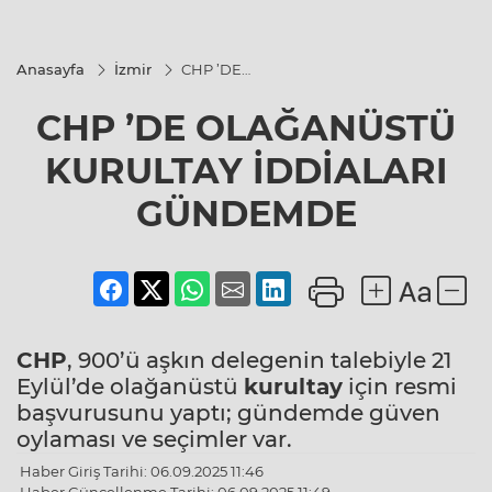
Anasayfa
İzmir
CHP ’DE
OLAĞANÜSTÜ
KURULTAY
CHP ’DE OLAĞANÜSTÜ
İDDİALARI
GÜNDEMDE
KURULTAY İDDİALARI
GÜNDEMDE
CHP
, 900’ü aşkın delegenin talebiyle 21
Eylül’de olağanüstü
kurultay
için resmi
başvurusunu yaptı; gündemde güven
oylaması ve seçimler var.
Haber Giriş Tarihi: 06.09.2025 11:46