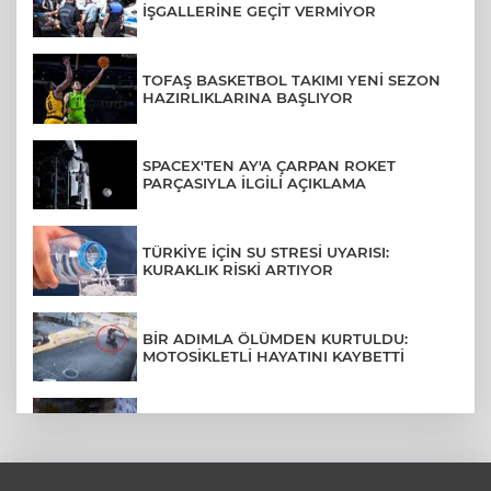
İŞGALLERİNE GEÇİT VERMİYOR
TOFAŞ BASKETBOL TAKIMI YENİ SEZON
HAZIRLIKLARINA BAŞLIYOR
SPACEX'TEN AY'A ÇARPAN ROKET
PARÇASIYLA İLGİLİ AÇIKLAMA
TÜRKİYE İÇİN SU STRESİ UYARISI:
KURAKLIK RİSKİ ARTIYOR
BİR ADIMLA ÖLÜMDEN KURTULDU:
MOTOSİKLETLİ HAYATINI KAYBETTİ
SON DAKİKA... BAHÇELİEVLER'DE 6
KATLI BİNA ÇÖKTÜ