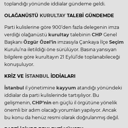
toplandığı yönünde iddialar gündeme geldi.
OLAĞANÜSTÜ
KURULTAY
TALEBİ GÜNDEMDE
Parti kulislerine göre 900’den fazla delegenin imza
verdiği olağanüstü
kurultay
talebinin
CHP
Genel
Başkanı
Özgür Özel’in
imzasıyla Çankaya İlçe
Seçim
Kurulu’na iletildiği öne sürülüyor. Basına yansıyan
bilgilere göre kurultayın 21 Eylül’de toplanabileceği
konuşuluyor.
KRİZ VE
İSTANBUL
İDDİALARI
İstanbul
il yönetimine
kayyum
atandığı yönündeki
iddialar da parti kulislerinde tartışılıyor. Bu
gelişmenin,
CHP’nin
en güçlü il örgütüne yönelik
önemli bir adım olacağı yorumları yapılıyor. Ancak
bu konu da henüz resmi olarak doğrulanmış değil.