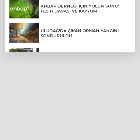
AHBAP DERNEĞİ İÇİN YOLUN SONU:
FESİH DAVASI VE KAYYUM
ULUDAĞ'DA ÇIKAN ORMAN YANGINI
SÖNDÜRÜLDÜ
MENDERES BELEDİYE BAŞKANI İHRAÇ
TALEBİYLE DİSİPLİNE SEVK EDİLDİ
ASLI HÜNEL'DEN BURSA'DA
UNUTULMAZ KONSER
BEŞİKTAŞ'TAN AVRUPA'DA KRİTİK
DEPLASMAN ZAFERİ
VAN'DA İŞİTME ENGELLİ MÜŞTERİ,
HALIYI HALAY ÇEKEREK ALDI