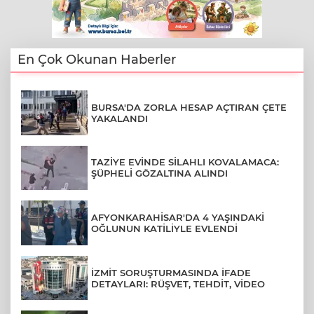
En Çok Okunan Haberler
BURSA'DA ZORLA HESAP AÇTIRAN ÇETE
YAKALANDI
TAZİYE EVİNDE SİLAHLI KOVALAMACA:
ŞÜPHELİ GÖZALTINA ALINDI
AFYONKARAHİSAR'DA 4 YAŞINDAKİ
OĞLUNUN KATİLİYLE EVLENDİ
İZMİT SORUŞTURMASINDA İFADE
DETAYLARI: RÜŞVET, TEHDİT, VİDEO