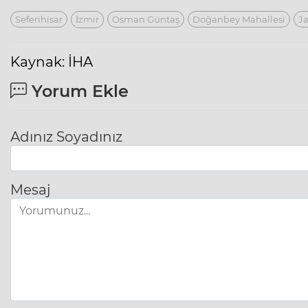
Seferihisar
İzmir
Osman Güntaş
Doğanbey Mahallesi
J
Kaynak: İHA
Yorum Ekle
Adınız Soyadınız
Mesaj