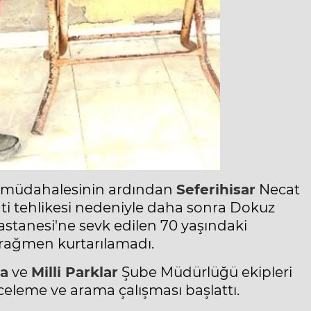
ilk müdahalesinin ardından
Seferihisar
Necat
ati tehlikesi nedeniyle daha sonra Dokuz
astanesi'ne sevk edilen 70 yaşındaki
 rağmen kurtarılamadı.
a
ve
Milli Parklar
Şube Müdürlüğü ekipleri
celeme ve arama çalışması başlattı.