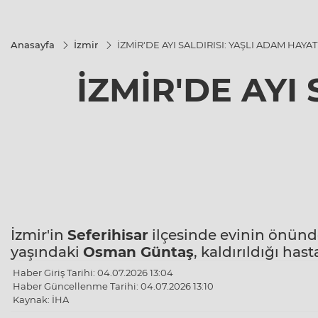
Anasayfa
İzmir
İZMİR'DE AYI SALDIRISI: YAŞLI ADAM HAYAT
İZMİR'DE AYI
İzmir'in
Seferihisar
ilçesinde evinin önünd
yaşındaki
Osman Güntaş
, kaldırıldığı has
Haber Giriş Tarihi: 04.07.2026 13:04
Haber Güncellenme Tarihi: 04.07.2026 13:10
Kaynak: İHA