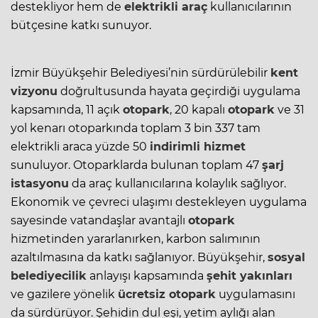
destekliyor hem de
elektrikli araç
kullanıcılarının
bütçesine katkı sunuyor.
İzmir Büyükşehir Belediyesi’nin sürdürülebilir
kent
vizyonu
doğrultusunda hayata geçirdiği uygulama
kapsamında, 11 açık
otopark
, 20 kapalı
otopark
ve 31
yol kenarı otoparkında toplam 3 bin 337 tam
elektrikli araca yüzde 50
indirimli hizmet
sunuluyor. Otoparklarda bulunan toplam 47
şarj
istasyonu
da araç kullanıcılarına kolaylık sağlıyor.
Ekonomik ve çevreci ulaşımı destekleyen uygulama
sayesinde vatandaşlar avantajlı
otopark
hizmetinden yararlanırken, karbon salımının
azaltılmasına da katkı sağlanıyor. Büyükşehir,
sosyal
belediyecilik
anlayışı kapsamında
şehit yakınları
ve gazilere yönelik
ücretsiz
otopark
uygulamasını
da sürdürüyor. Şehidin dul eşi, yetim aylığı alan