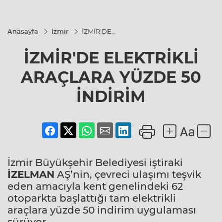
Anasayfa
İzmir
İZMİR'DE
ELEKTRİKLİ
ARAÇLARA
İZMİR'DE ELEKTRİKLİ
YÜZDE 50
İNDİRİM
ARAÇLARA YÜZDE 50
İNDİRİM
İzmir Büyükşehir Belediyesi iştiraki
İZELMAN
AŞ’nin, çevreci ulaşımı teşvik
eden amacıyla kent genelindeki 62
otoparkta başlattığı tam elektrikli
araçlara yüzde 50 indirim uygulaması