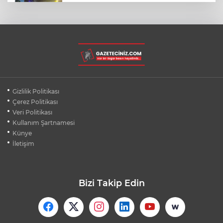
SİLİVRİ'DE YANGIN: MAHSUR KALANLAR
BALKONLARDAN KURTARILDI
HAVA 40, ASFALT 200
DERECE: ADANA'DA İŞÇİLERİN ZORLU
MESAİSİ
TER KOKAN KOCALARA YARGITAY'DAN
Gizlilik Politikası
KÖTÜ HABER
Çerez Politikası
Veri Politikası
Kullanım Şartnamesi
BURSA'DA YAĞMUR SUYU GİDERİNE
SIKIŞAN KEDİYİ İTFAİYE KURTARDI
Künye
İletişim
Bizi Takip Edin