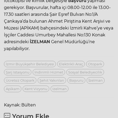
fotokopisi ve kimlik belgesiyle
başvuru
yapması
gerekiyor. Başvurular, hafta içi 08.00-12.00 ile 13.00-
17.30 saatleri arasında Şair Eşref Bulvarı No:1/A
Çankaya’da bulunan Ahmet Piriştina Kent Arşivi ve
Müzesi (APİKAM) bahçesindeki İzmirli Kahve’ye veya
İşçiler Caddesi Umurbey Mahallesi No:130 Konak
adresindeki
İZELMAN
Genel Müdürlüğü’ne
yapılabiliyor.
İzmir Büyükşehir Belediyesi
Elektrikli Araç
Otopark
Şarj Istasyonu
Indirimli Hizmet
Sosyal Belediyecilik
Ücretsiz Otopark
Şehit Yakınları
Başvuru
İzelman
Api̇kam
Kent Vizyonu
Izelman
Kaynak: Bülten
Yorum Ekle