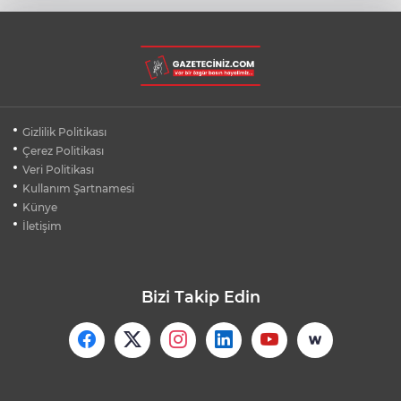
BURSA'DA DEPO YANGINI BİNAYA
SIÇRAMADAN SÖNDÜRÜLDÜ
BURSA'DA KIRSAL MAHALLE
Gizlilik Politikası
YOLLARINDA KORFOR ARTIYOR
Çerez Politikası
Veri Politikası
Kullanım Şartnamesi
SİLİVRİ'DE YANGIN: MAHSUR KALANLAR
BALKONLARDAN KURTARILDI
Künye
İletişim
Bizi Takip Edin