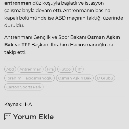
antrenman
düz koşuyla başladı ve istasyon
çalışmalarıyla devam etti. Antrenmanın basına
kapalı bölümünde ise ABD maçının taktiği üzerinde
duruldu.
Antrenmanı Gençlik ve Spor Bakanı
Osman Aşkın
Bak
ve
TFF
Başkanı İbrahim Hacıosmanoğlu da
takip etti.
Abd
Antrenman
Fifa
Futbol
Tff
İbrahim Hacıosmanoğlu
Osman Aşkın Bak
D Grubu
Carson Sports Park
Kaynak: İHA
Yorum Ekle