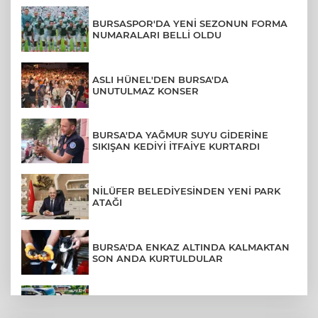
BURSASPOR'DA YENİ SEZONUN FORMA
NUMARALARI BELLİ OLDU
ASLI HÜNEL'DEN BURSA'DA
UNUTULMAZ KONSER
BURSA'DA YAĞMUR SUYU GİDERİNE
SIKIŞAN KEDİYİ İTFAİYE KURTARDI
NİLÜFER BELEDİYESİNDEN YENİ PARK
ATAĞI
BURSA'DA ENKAZ ALTINDA KALMAKTAN
SON ANDA KURTULDULAR
AFYONKARAHİSAR'DA OTOBÜS
KAMYONETE ÇARPTI: 1 ÖLÜ, 15 YARALI