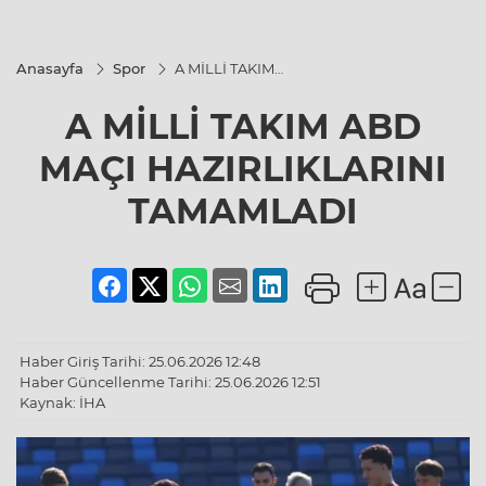
Anasayfa
Spor
A MİLLİ TAKIM
ABD MAÇI
HAZIRLIKLARINI
A MİLLİ TAKIM ABD
TAMAMLADI
MAÇI HAZIRLIKLARINI
TAMAMLADI
Haber Giriş Tarihi: 25.06.2026 12:48
Haber Güncellenme Tarihi: 25.06.2026 12:51
Kaynak: İHA