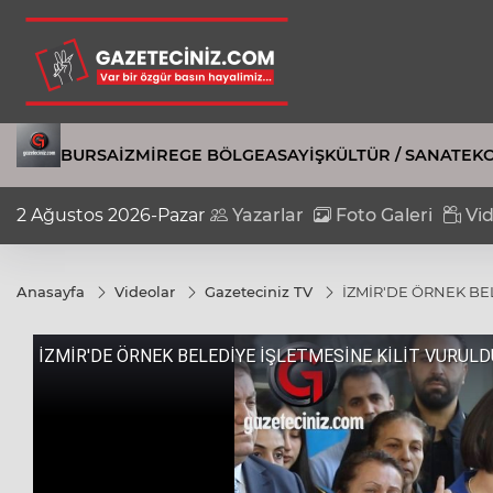
BURSA
İZMIR
EGE BÖLGE
ASAYIŞ
KÜLTÜR / SANAT
EK
2 Ağustos 2026-Pazar
Yazarlar
Foto Galeri
Vid
Anasayfa
Videolar
Gazeteciniz TV
İZMİR'DE ÖRNEK BE