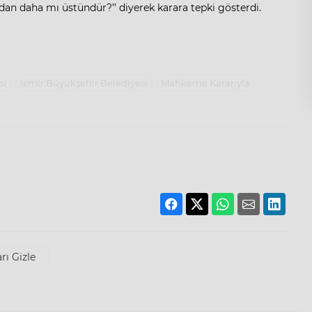
ından daha mı üstündür?’’ diyerek karara tepki gösterdi.
si
Izmir Büyükşehir Belediyesi
Mahkeme Kararıyla
rı Gizle