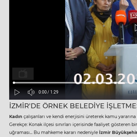
İZMİR'DE ÖRNEK BELEDİYE İŞLETME
Kadın
çalışanları ve kendi enerjisini üreterek kamu yararına
Gerekçe: Konak ilçesi sınırları içerisinde faaliyet gösteren bi
uğraması… Bu mahkeme kararı nedeniyle
İzmir Büyükşehir