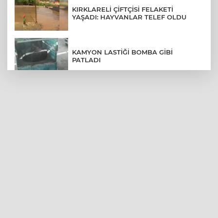
KIRKLARELİ ÇİFTÇİSİ FELAKETİ
YAŞADI: HAYVANLAR TELEF OLDU
KAMYON LASTİĞİ BOMBA GİBİ
PATLADI
CAN POLAT'IN KIZI CENAZEDE SİNİR
KRİZİ GEÇİRDİ
BÖLÜM BAŞKANI "DİPLOMANIZI
VERMİYORUM" DEDİ SALON KARIŞTI
5 YAŞINDA 90 KİLOYDU 11 YAŞINDA
40 KİLO!