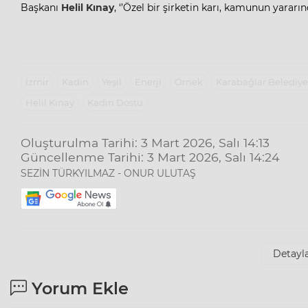
Başkanı
Helil Kınay
, ‘’Özel bir şirketin karı, kamunun yarar
İzmi̇r
Kadın
Yeşil
Enerji
Örnek
Karabağlar Belediye
Helil Kınay
Kadın Dostu
Oluşturulma Tarihi: 3 Mart 2026, Salı 14:13
Güncellenme Tarihi: 3 Mart 2026, Salı 14:24
SEZİN TÜRKYILMAZ - ONUR ULUTAŞ
Detayla
Yorum Ekle