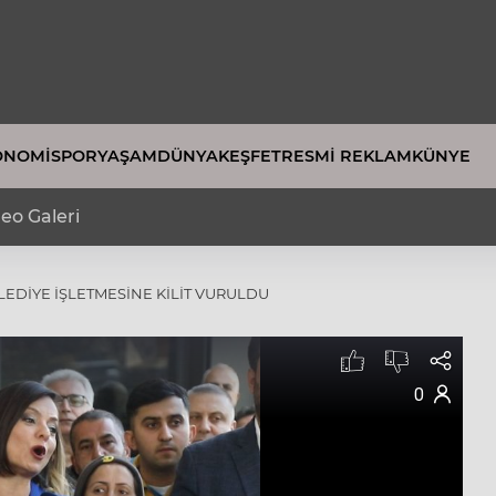
ONOMI
SPOR
YAŞAM
DÜNYA
KEŞFET
RESMI REKLAM
KÜNYE
eo Galeri
LEDİYE İŞLETMESİNE KİLİT VURULDU