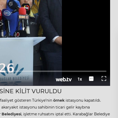
SİNE KİLİT VURULDU
 faaliyet gösteren Türkiye’nin
örnek
istasyonu kapatıldı.
r akaryakıt istasyonu sahibinin ticari gelir kaybına
 Belediyesi
, işletme ruhsatını iptal etti. Karabağlar Belediye