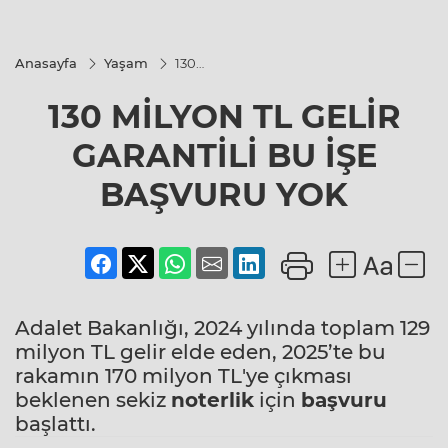
Anasayfa
Yaşam
130
MİLYON TL
GELİR
130 MİLYON TL GELİR
GARANTİLİ
BU İŞE
BAŞVURU
GARANTİLİ BU İŞE
YOK
BAŞVURU YOK
Adalet Bakanlığı, 2024 yılında toplam 129
milyon TL gelir elde eden, 2025’te bu
rakamın 170 milyon TL'ye çıkması
beklenen sekiz
noterlik
için
başvuru
başlattı.