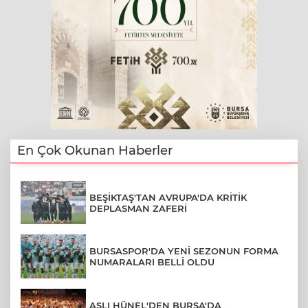
En Çok Okunan Haberler
BEŞİKTAŞ'TAN AVRUPA'DA KRİTİK
DEPLASMAN ZAFERİ
BURSASPOR'DA YENİ SEZONUN FORMA
NUMARALARI BELLİ OLDU
ASLI HÜNEL'DEN BURSA'DA