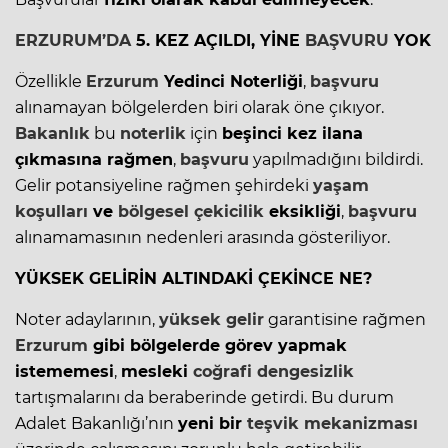
ERZURUM’DA
5. KEZ AÇILDI, YİNE
BAŞVURU
YOK
Özellikle
Erzurum
Yedinci Noterliği
,
başvuru
alınamayan bölgelerden biri olarak öne çıkıyor.
Bakanlık
bu
noterlik
için
beşinci kez ilana
çıkmasına rağmen
,
başvuru
yapılmadığını bildirdi.
Gelir potansiyeline rağmen şehirdeki
yaşam
koşulları
ve
bölgesel çekicilik
eksikliği
,
başvuru
alınamamasının nedenleri arasında gösteriliyor.
YÜKSEK GELİRİN ALTINDAKİ ÇEKİNCE NE?
Noter adaylarının,
yüksek gelir
garantisine rağmen
Erzurum
gibi bölgelerde görev yapmak
istememesi
,
mesleki
coğrafi dengesizlik
tartışmalarını da beraberinde getirdi. Bu durum
Adalet Bakanlığı’nın
yeni bir
teşvik mekanizması