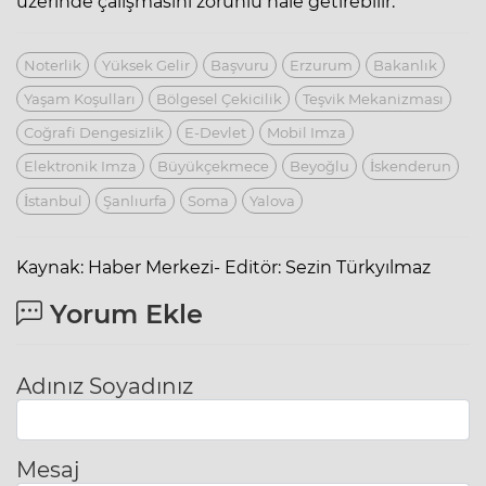
üzerinde çalışmasını zorunlu hale getirebilir.
Noterlik
Yüksek Gelir
Başvuru
Erzurum
Bakanlık
Yaşam Koşulları
Bölgesel Çekicilik
Teşvik Mekanizması
Coğrafi Dengesizlik
E-Devlet
Mobil Imza
Elektronik Imza
Büyükçekmece
Beyoğlu
İskenderun
İstanbul
Şanlıurfa
Soma
Yalova
Kaynak: Haber Merkezi- Editör: Sezin Türkyılmaz
Yorum Ekle
Adınız Soyadınız
Mesaj