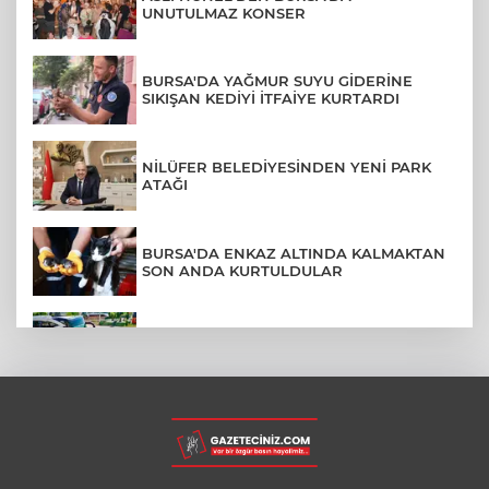
UNUTULMAZ KONSER
BURSA'DA YAĞMUR SUYU GİDERİNE
SIKIŞAN KEDİYİ İTFAİYE KURTARDI
NİLÜFER BELEDİYESİNDEN YENİ PARK
ATAĞI
BURSA'DA ENKAZ ALTINDA KALMAKTAN
SON ANDA KURTULDULAR
AFYONKARAHİSAR'DA OTOBÜS
KAMYONETE ÇARPTI: 1 ÖLÜ, 15 YARALI
BURSA'DA DEPO YANGINI BİNAYA
SIÇRAMADAN SÖNDÜRÜLDÜ