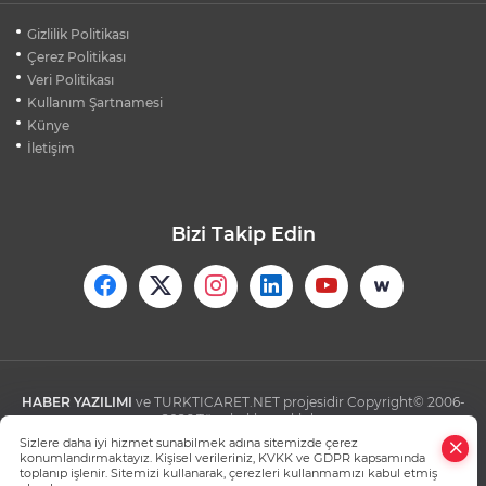
BURSA'DA KIRSAL MAHALLE
Gizlilik Politikası
YOLLARINDA KORFOR ARTIYOR
Çerez Politikası
Veri Politikası
Kullanım Şartnamesi
SİLİVRİ'DE YANGIN: MAHSUR KALANLAR
BALKONLARDAN KURTARILDI
Künye
İletişim
Bizi Takip Edin
HABER YAZILIMI
ve TURKTICARET.NET projesidir Copyright© 2006-
2026 Tüm hakları saklıdır.
Sizlere daha iyi hizmet sunabilmek adına sitemizde çerez
konumlandırmaktayız. Kişisel verileriniz, KVKK ve GDPR kapsamında
toplanıp işlenir. Sitemizi kullanarak, çerezleri kullanmamızı kabul etmiş