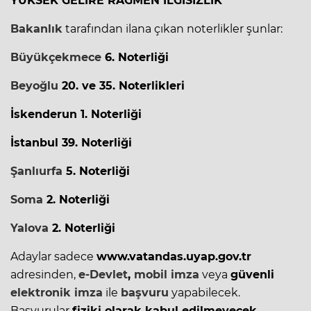
YÜKSEK GELİRE RAĞMEN İLGİSİZLİK
Bakanlık
tarafından ilana çıkan noterlikler şunlar:
Büyükçekmece
6. Noterliği
Beyoğlu
20. ve 35. Noterlikleri
İskenderun 1. Noterliği
İstanbul 39. Noterliği
Şanlıurfa
5. Noterliği
Soma
2. Noterliği
Yalova
2. Noterliği
Adaylar sadece
www.vatandas.uyap.gov.tr
adresinden,
e-Devlet
,
mobil imza
veya
güvenli
elektronik imza
ile
başvuru
yapabilecek.
Başvurular
fiziki olarak kabul edilmeyecek
.