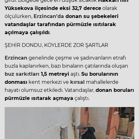
girdi. Bölgede gece en düşük sıcaklık
Hakkari’nin
Yüksekova ilçesinde eksi 32,7 derece
olarak
ölçülürken,
Erzincan’da
donan su şebekeleri
vatandaşlar tarafından pürmüzle ısıtılarak
açılmaya çalışıldı
.
ŞEHİR DONDU, KÖYLERDE ZOR ŞARTLAR
Erzincan
genelinde çeşme ve şadırvanların etrafı
buzla kaplanırken, bazı binaların çatılarında oluşan
buz
sarkıtları
1,5 metreyi
aştı.
Su borularının
donması
kent merkezi ve
kırsal
mahallelerde
hayatı olumsuz etkiledi. Vatandaşlar,
donan boruları
pürmüzle ısıtarak açmaya
çalıştı.