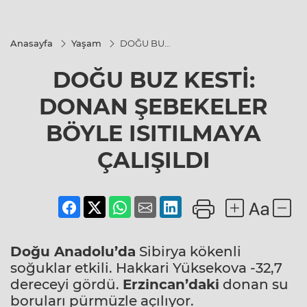
Anasayfa
Yaşam
DOĞU BUZ
KESTİ:
DONAN
DOĞU BUZ KESTİ:
ŞEBEKELER
BÖYLE
ISITILMAYA
DONAN ŞEBEKELER
ÇALIŞILDI
BÖYLE ISITILMAYA
ÇALIŞILDI
Doğu Anadolu’da
Sibirya kökenli
soğuklar etkili. Hakkari Yüksekova -32,7
dereceyi gördü.
Erzincan’daki
donan su
boruları pürmüzle açılıyor.