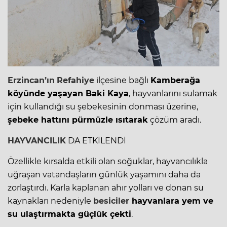
Erzincan’ın
Refahiye
ilçesine bağlı
Kamberağa
köyünde yaşayan Baki Kaya
, hayvanlarını sulamak
için kullandığı su şebekesinin donması üzerine,
şebeke hattını pürmüzle ısıtarak
çözüm aradı.
HAYVANCILIK
DA ETKİLENDİ
Özellikle kırsalda etkili olan soğuklar, hayvancılıkla
uğraşan vatandaşların günlük yaşamını daha da
zorlaştırdı. Karla kaplanan ahır yolları ve donan su
kaynakları nedeniyle
besiciler
hayvanlara yem ve
su ulaştırmakta güçlük çekti
.