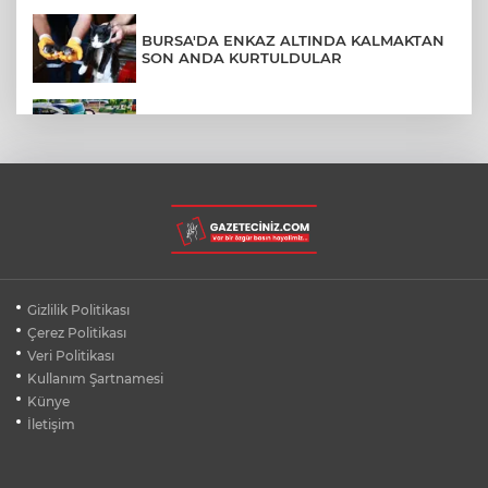
BURSA'DA ENKAZ ALTINDA KALMAKTAN
SON ANDA KURTULDULAR
AFYONKARAHİSAR'DA OTOBÜS
KAMYONETE ÇARPTI: 1 ÖLÜ, 15 YARALI
BURSA'DA DEPO YANGINI BİNAYA
SIÇRAMADAN SÖNDÜRÜLDÜ
BURSA'DA KIRSAL MAHALLE
Gizlilik Politikası
YOLLARINDA KORFOR ARTIYOR
Çerez Politikası
Veri Politikası
Kullanım Şartnamesi
SİLİVRİ'DE YANGIN: MAHSUR KALANLAR
BALKONLARDAN KURTARILDI
Künye
İletişim