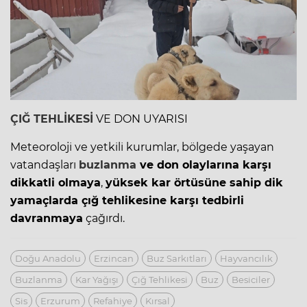
ÇIĞ TEHLİKESİ
VE DON UYARISI
Meteoroloji ve yetkili kurumlar, bölgede yaşayan
vatandaşları
buzlanma
ve don olaylarına karşı
dikkatli olmaya
,
yüksek kar örtüsüne sahip dik
yamaçlarda çığ tehlikesine karşı tedbirli
davranmaya
çağırdı.
Doğu Anadolu
Erzincan
Buz Sarkıtları
Hayvancılık
Buzlanma
Kar Yağışı
Çığ Tehlikesi
Buz
Besiciler
Sis
Erzurum
Refahiye
Kırsal