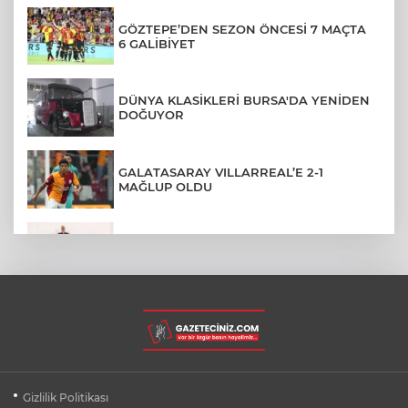
GÖZTEPE’DEN SEZON ÖNCESİ 7 MAÇTA
6 GALİBİYET
DÜNYA KLASİKLERİ BURSA'DA YENİDEN
DOĞUYOR
GALATASARAY VILLARREAL’E 2-1
MAĞLUP OLDU
ÜNİVERSİTEDEN AYRILANLARA GERİ
DÖNÜŞ HAKKI GELDİ
RİZE'DE BÖYLE PİKNİK HERKESE NASİP
OLMAZ
OSMANGAZİ'DE PAZARLARDAN HER AY
Gizlilik Politikası
600 TON ATIK TOPLANIYOR