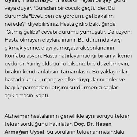
Uysal
, "Halisünasyon: Hasta olmayan bir şeyi görür
veya duyar. "Buradan bir çocuk geçti." der. Bu
durumda "Evet, ben de gördüm, gel bakalım
nerede?" diyebilirsiniz. Hasta gidip baktığında
"Gitmiş galiba" cevabı durumu yumuşatır. Delüzyon:
Hasta olmayan olaylara inanır. Bu durumda karşı
çıkmak yerine, olayı yumuşatarak sonlandırın.
Konfabulasyon: Hasta hatırlayamadığı bir anıyı kendi
uydurur. Yanlış olduğunu bilseniz bile düzeltmeyin;
bırakın kendi anlatısını tamamlasın. Bu yaklaşımlar,
hastada korku, utanç ve öfke duygularını önler ve
bağı koparmadan iletişimi sürdürmenizi sağlar"
açıklamasını yaptı.
Alzheimer hastalarının genellikle aynı soruyu tekrar
tekrar sorduğunu hatırlatan
Doç. Dr. Hasan
Armağan Uysal
, bu soruların tekrarlanmasındaki