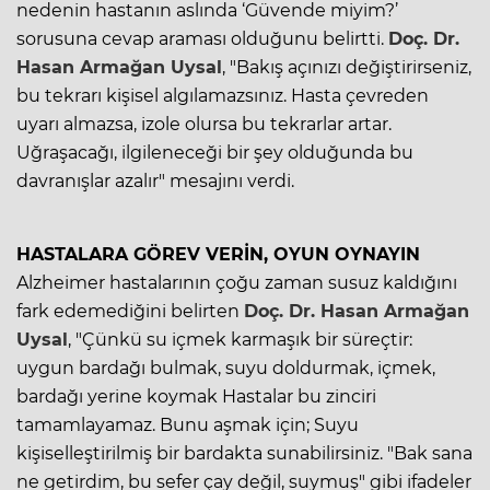
nedenin hastanın aslında ‘Güvende miyim?’
sorusuna cevap araması olduğunu belirtti.
Doç. Dr.
Hasan Armağan Uysal
, "Bakış açınızı değiştirirseniz,
bu tekrarı kişisel algılamazsınız. Hasta çevreden
uyarı almazsa, izole olursa bu tekrarlar artar.
Uğraşacağı, ilgileneceği bir şey olduğunda bu
davranışlar azalır" mesajını verdi.
HASTALARA GÖREV VERİN, OYUN OYNAYIN
Alzheimer hastalarının çoğu zaman susuz kaldığını
fark edemediğini belirten
Doç. Dr. Hasan Armağan
Uysal
, "Çünkü su içmek karmaşık bir süreçtir:
uygun bardağı bulmak, suyu doldurmak, içmek,
bardağı yerine koymak Hastalar bu zinciri
tamamlayamaz. Bunu aşmak için; Suyu
kişiselleştirilmiş bir bardakta sunabilirsiniz. "Bak sana
ne getirdim, bu sefer çay değil, suymuş" gibi ifadeler