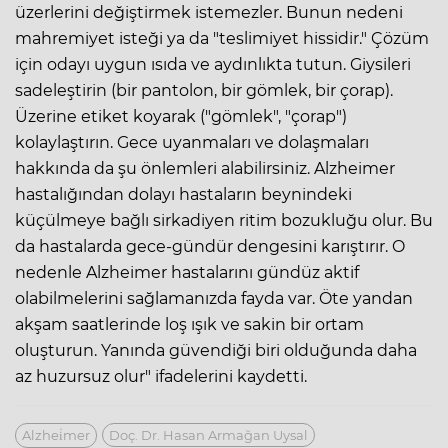
üzerlerini değiştirmek istemezler. Bunun nedeni
mahremiyet isteği ya da "teslimiyet hissidir." Çözüm
için odayı uygun ısıda ve aydınlıkta tutun. Giysileri
sadeleştirin (bir pantolon, bir gömlek, bir çorap).
Üzerine etiket koyarak ("gömlek", "çorap")
kolaylaştırın. Gece uyanmaları ve dolaşmaları
hakkında da şu önlemleri alabilirsiniz. Alzheimer
hastalığından dolayı hastaların beynindeki
küçülmeye bağlı sirkadiyen ritim bozukluğu olur. Bu
da hastalarda gece-gündür dengesini karıştırır. O
nedenle Alzheimer hastalarını gündüz aktif
olabilmelerini sağlamanızda fayda var. Öte yandan
akşam saatlerinde loş ışık ve sakin bir ortam
oluşturun. Yanında güvendiği biri olduğunda daha
az huzursuz olur" ifadelerini kaydetti.
Alzhei̇mer
Doç. Dr. Hasan Armağan Uysal