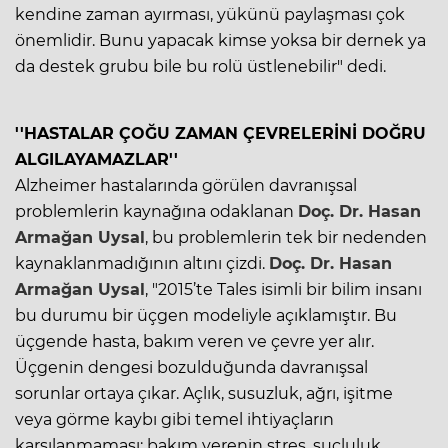
kendine zaman ayırması, yükünü paylaşması çok
önemlidir. Bunu yapacak kimse yoksa bir dernek ya
da destek grubu bile bu rolü üstlenebilir" dedi.
''HASTALAR ÇOĞU ZAMAN ÇEVRELERİNİ DOĞRU
ALGILAYAMAZLAR''
Alzheimer hastalarında görülen davranışsal
problemlerin kaynağına odaklanan
Doç. Dr. Hasan
Armağan Uysal
, bu problemlerin tek bir nedenden
kaynaklanmadığının altını çizdi.
Doç. Dr. Hasan
Armağan Uysal
, "2015’te Tales isimli bir bilim insanı
bu durumu bir üçgen modeliyle açıklamıştır. Bu
üçgende hasta, bakım veren ve çevre yer alır.
Üçgenin dengesi bozulduğunda davranışsal
sorunlar ortaya çıkar. Açlık, susuzluk, ağrı, işitme
veya görme kaybı gibi temel ihtiyaçların
karşılanmaması; bakım verenin stres, suçluluk,