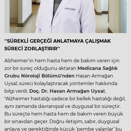
''SÜREKLİ GERÇEĞİ ANLATMAYA ÇALIŞMAK
SÜRECİ ZORLAŞTIRIR''
Alzheimer’ın hem hasta hem de bakım veren için
zor bir süreç olduğunu aktaran
Medicana Sağlık
Grubu
Nöroloji Bölümü’nden
Hasan Armağan
Uysal, süreci kolaylaştıracak yöntemler hakkında
bilgi verdi.
Doç. Dr. Hasan Armağan Uysal
,
"Alzheimer hastalığı sadece bir bellek hastalığı değil,
aynı zamanda davranışsal ve duygusal bir süreçtir.
Bu süreçte hem hasta hem de bakım veren büyük
bir sınavdan geçer. Doğru iletişim, sabır, duygusal
anlayış ve gerektiğinde küçük ‘pembe yalanlar’ bu