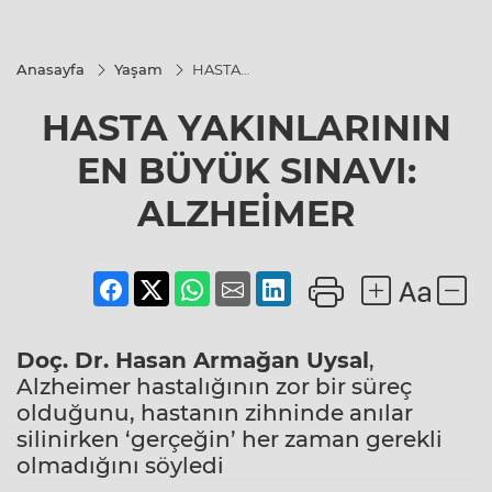
Anasayfa
Yaşam
HASTA
YAKINLARININ
EN BÜYÜK
HASTA YAKINLARININ
SINAVI:
ALZHEİMER
EN BÜYÜK SINAVI:
ALZHEİMER
Doç. Dr. Hasan Armağan Uysal
,
Alzheimer hastalığının zor bir süreç
olduğunu, hastanın zihninde anılar
silinirken ‘gerçeğin’ her zaman gerekli
olmadığını söyledi