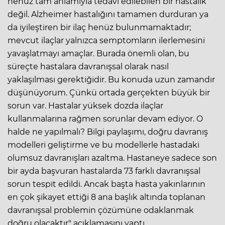
henüz tam anlamıyla tedavi edilebilen bir hastalık
değil. Alzheimer hastalığını tamamen durduran ya
da iyileştiren bir ilaç henüz bulunmamaktadır;
mevcut ilaçlar yalnızca semptomların ilerlemesini
yavaşlatmayı amaçlar. Burada önemli olan, bu
süreçte hastalara davranışsal olarak nasıl
yaklaşılması gerektiğidir. Bu konuda uzun zamandır
düşünüyorum. Çünkü ortada gerçekten büyük bir
sorun var. Hastalar yüksek dozda ilaçlar
kullanmalarına rağmen sorunlar devam ediyor. O
halde ne yapılmalı? Bilgi paylaşımı, doğru davranış
modelleri geliştirme ve bu modellerle hastadaki
olumsuz davranışları azaltma. Hastaneye sadece son
bir ayda başvuran hastalarda 73 farklı davranışsal
sorun tespit edildi. Ancak başta hasta yakınlarının
en çok şikayet ettiği 8 ana başlık altında toplanan
davranışsal problemin çözümüne odaklanmak
doğru olacaktır" açıklamasını yaptı.