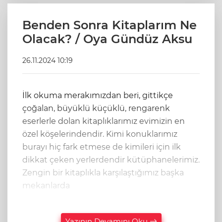
Benden Sonra Kitaplarım Ne
Olacak? / Oya Gündüz Aksu
26.11.2024 10:19
İlk okuma merakımızdan beri, gittikçe
çoğalan, büyüklü küçüklü, rengarenk
eserlerle dolan kitaplıklarımız evimizin en
özel köşelerindendir. Kimi konuklarımız
burayı hiç fark etmese de kimileri için ilk
dikkat çeken yerlerdendir kütüphanelerimiz.
Zengin bir kitaplıkla karşılaştığımız başka
mekanlarda
Yazının Devamını Oku