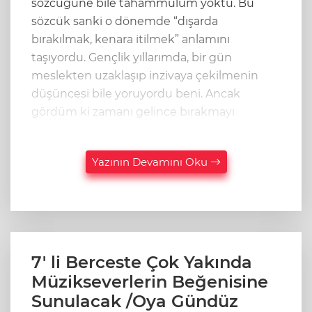
sözcüğüne bile tahammülüm yoktu. Bu
sözcük sanki o dönemde “dışarda
bırakılmak, kenara itilmek” anlamını
taşıyordu. Gençlik yıllarımda, bir gün
meslekten uzaklaşıp inzivaya çekilmenin
düşüncesi bile yoruyordu beni. Ancak
gördüm ki zamanı gelince bırakmayı
Yazının Devamını Oku
7' li Berceste Çok Yakında
Müzikseverlerin Beğenisine
Sunulacak /Oya Gündüz