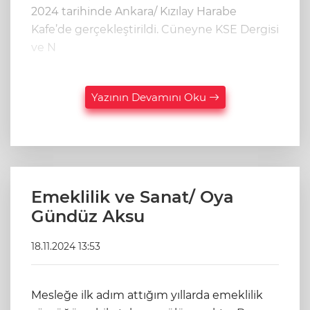
2024 tarihinde Ankara/ Kızılay Harabe
Kafe’de gerçekleştirildi. Cüneyne KSE Dergisi
ve N
Yazının Devamını Oku
Emeklilik ve Sanat/ Oya
Gündüz Aksu
18.11.2024 13:53
Mesleğe ilk adım attığım yıllarda emeklilik