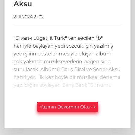
Aksu
21.11.2024 21:02
"Divan-ı Lügat' it Türk" ten seçilen "b"
harfiyle başlayan yedi sözcük için yazılmış
yedi şiirin bestelenmesiyle oluşan albüm
çok yakında müzikseverlerin beğenisine
sunulacak. Albümü Barış Birol ve Şener Aksu
hazırlıyor. İlk kez böyle bir müziksel deneme
yapıldığını söyleyen Barış Birol; “Günümü
Yazının Devamını Oku