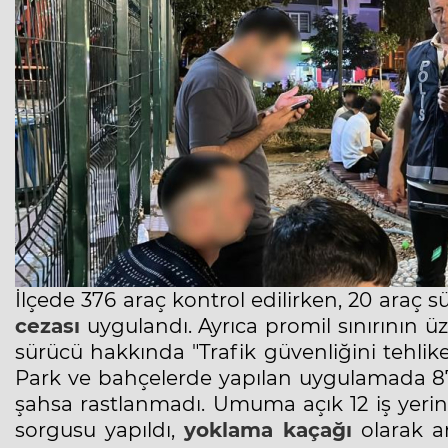
İlçede 376 araç kontrol edilirken, 20 araç 
cezası
uygulandı. Ayrıca promil sınırının üz
sürücü hakkında "Trafik güvenliğini tehlik
Park ve bahçelerde yapılan uygulamada 87 
şahsa rastlanmadı. Umuma açık 12 iş yerin
sorgusu yapıldı,
yoklama kaçağı
olarak ar