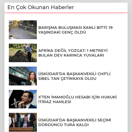
En Çok Okunan Haberler
BARIŞMA BULUŞMASI KANLI BİTTİ: 19
YAŞINDAKİ GENÇ ÖLDÜ
AFRİKA DEĞİL YOZGAT: 1 METREYİ
BULAN DEV KARINCA YUVALARI
ÜSKÜDAR’DA BAŞKANVEKİLİ CHP’Lİ
SİBEL TAN ÇETİNKAYA OLDU
X’TEN İMAMOĞLU HESABI İÇİN HUKUKİ
İTİRAZ HAMLESİ
ÜSKÜDAR’DA BAŞKANVEKİLİ SEÇİMİ
DÖRDÜNCÜ TURA KALDI