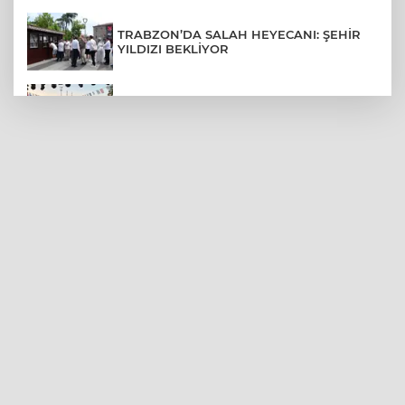
TRABZON’DA SALAH HEYECANI: ŞEHİR
YILDIZI BEKLİYOR
BURSA’NIN FETHİ COŞKUSU
BÜYÜKORHAN’A TAŞINDI
LGS YERLEŞTİRME SONUÇLARI
AÇIKLANDI! İŞTE TÜM TARİHLER
MUDANYA PLAJLARINDA YOĞUNLUK:
TATİLCİLER SAHİLLERE AKIN ETTİ
BURSA FESTİVALİ'NDE MUHTEŞEM
TİYATRO GECESİ