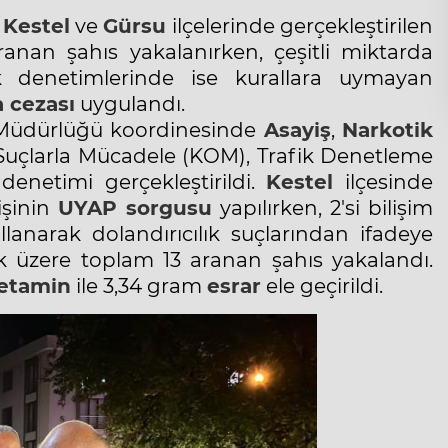
e
Kestel
ve
Gürsu
ilçelerinde gerçekleştirilen
anan şahıs yakalanırken, çeşitli miktarda
ik denetimlerinde ise kurallara uymayan
 cezası
uygulandı.
üdürlüğü koordinesinde
Asayiş
,
Narkotik
 Suçlarla Mücadele (KOM), Trafik Denetleme
 denetimi gerçekleştirildi.
Kestel
ilçesinde
işinin
UYAP sorgusu
yapılırken, 2'si bilişim
llanarak dolandırıcılık suçlarından ifadeye
 üzere toplam 13 aranan şahıs yakalandı.
etamin
ile 3,34 gram
esrar
ele geçirildi.