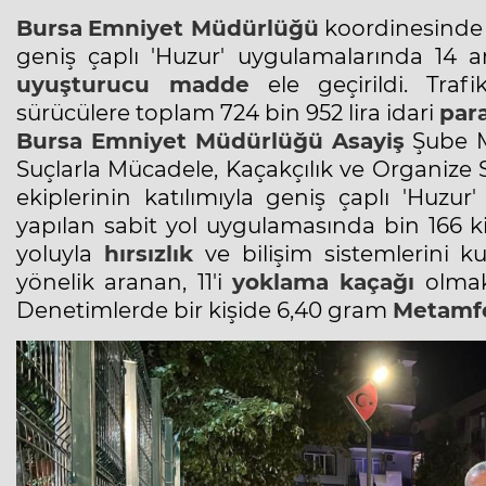
Bursa
Emniyet Müdürlüğü
koordinesind
geniş çaplı '
Huzur
' uygulamalarında 14 ar
uyuşturucu madde
ele geçirildi. Traf
sürücülere toplam 724 bin 952 lira idari
para
Bursa
Emniyet Müdürlüğü
Asayiş
Şube M
Suçlarla Mücadele, Kaçakçılık ve Organize
ekiplerinin katılımıyla geniş çaplı 'Huzur'
yapılan sabit yol uygulamasında bin 166 k
yoluyla
hırsızlık
ve bilişim sistemlerini ku
yönelik aranan, 11'i
yoklama kaçağı
olmak
Denetimlerde bir kişide 6,40 gram
Metamf