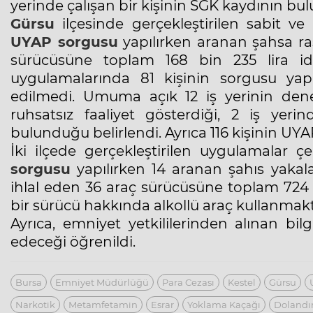
yerinde çalışan bir kişinin SGK kaydının bul
Gürsu
ilçesinde gerçekleştirilen sabit ve
UYAP sorgusu
yapılırken aranan şahsa ra
sürücüsüne toplam 168 bin 235 lira i
uygulamalarında 81 kişinin sorgusu yapı
edilmedi. Umuma açık 12 iş yerinin denet
ruhsatsız faaliyet gösterdiği, 2 iş yeri
bulunduğu belirlendi. Ayrıca 116 kişinin U
İki ilçede gerçekleştirilen uygulamalar 
sorgusu
yapılırken 14 aranan şahıs yakalan
ihlal eden 36 araç sürücüsüne toplam 724 b
bir sürücü hakkında alkollü araç kullanmakta
Ayrıca, emniyet yetkililerinden alınan bi
edeceği öğrenildi.
Bursa
Emniyet Müdürlüğü
Para Cezası
Kestel
Gürsu
Narkotik
Metamfetamin
Esrar
Yoklama Kaçağı
Dolandır