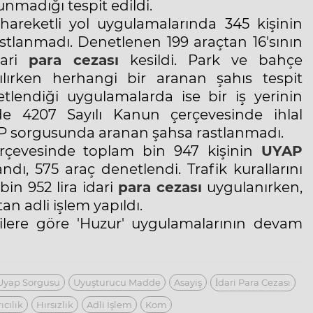
unmadığı tespit edildi.
 hareketli yol uygulamalarında 345 kişinin
stlanmadı. Denetlenen 199 araçtan 16'sının
dari
para cezası
kesildi. Park ve bahçe
lırken herhangi bir aranan şahıs tespit
lendiği uygulamalarda ise bir iş yerinin
nde 4207 Sayılı Kanun çerçevesinde ihlal
YAP sorgusunda aranan şahsa rastlanmadı.
çerçevesinde toplam bin 947 kişinin
UYAP
dı, 575 araç denetlendi. Trafik kurallarını
in 952 lira idari
para cezası
uygulanırken,
n adli işlem yapıldı.
lgilere göre 'Huzur' uygulamalarının devam
Uyap Sorgusu
Uyuşturucu Madde
Asayiş
İdari Para Cezası
ıcılık
Hırsızlık
Adli İşlem
Kom