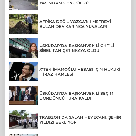
YAŞINDAKİ GENÇ ÖLDÜ
AFRİKA DEĞİL YOZGAT: 1 METREYİ
BULAN DEV KARINCA YUVALARI
ÜSKÜDAR’DA BAŞKANVEKİLİ CHP’Lİ
SİBEL TAN ÇETİNKAYA OLDU
X’TEN İMAMOĞLU HESABI İÇİN HUKUKİ
İTİRAZ HAMLESİ
ÜSKÜDAR’DA BAŞKANVEKİLİ SEÇİMİ
DÖRDÜNCÜ TURA KALDI
TRABZON’DA SALAH HEYECANI: ŞEHİR
YILDIZI BEKLİYOR