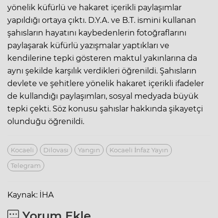
yönelik küfürlü ve hakaret içerikli paylaşımlar
yapıldığı ortaya çıktı. D.Y.A. ve B.T. ismini kullanan
şahısların hayatını kaybedenlerin fotoğraflarını
paylaşarak küfürlü yazışmalar yaptıkları ve
kendilerine tepki gösteren maktul yakınlarına da
aynı şekilde karşılık verdikleri öğrenildi. Şahısların
devlete ve şehitlere yönelik hakaret içerikli ifadeler
de kullandığı paylaşımları,
sosyal medyada
büyük
tepki çekti. Söz konusu şahıslar hakkında şikayetçi
olunduğu öğrenildi.
Kocaeli
Dilovası
Yangın
Kocaeli İnfaz Yayın
Telegram
Kaynak: İHA
Yorum Ekle