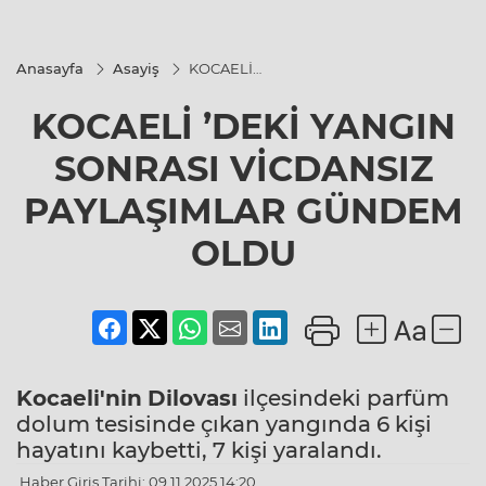
Anasayfa
Asayiş
KOCAELİ
’DEKİ YANGIN
SONRASI
KOCAELİ ’DEKİ YANGIN
VİCDANSIZ
PAYLAŞIMLAR
GÜNDEM
SONRASI VİCDANSIZ
OLDU
PAYLAŞIMLAR GÜNDEM
OLDU
Kocaeli'nin
Dilovası
ilçesindeki parfüm
dolum tesisinde çıkan yangında 6 kişi
hayatını kaybetti, 7 kişi yaralandı.
Haber Giriş Tarihi: 09.11.2025 14:20