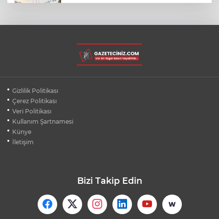
BURSA’NIN FETHİ COŞKUSU
BÜYÜKORHAN’A TAŞINDI
LGS YERLEŞTİRME SONUÇLARI
AÇIKLANDI! İŞTE TÜM TARİHLER
MUDANYA PLAJLARINDA YOĞUNLUK:
Gizlilik Politikası
TATİLCİLER SAHİLLERE AKIN ETTİ
Çerez Politikası
Veri Politikası
Kullanım Şartnamesi
BURSA FESTİVALİ'NDE MUHTEŞEM
TİYATRO GECESİ
Künye
İletişim
Bizi Takip Edin