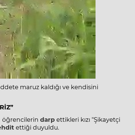
iddete maruz kaldığı ve kendisini
RİZ”
 öğrencilerin
darp
ettikleri kızı "Şikayetçi
ehdit
ettiği duyuldu.