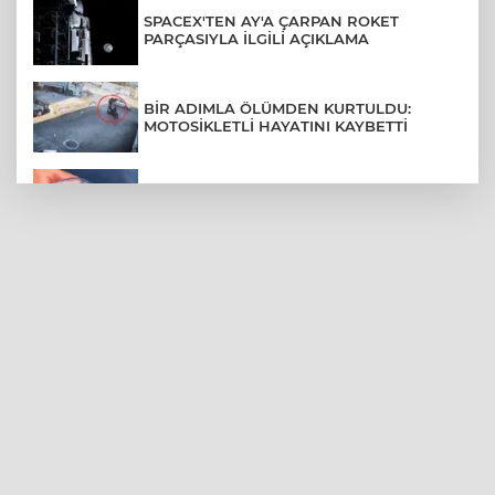
SPACEX'TEN AY'A ÇARPAN ROKET
PARÇASIYLA İLGİLİ AÇIKLAMA
BİR ADIMLA ÖLÜMDEN KURTULDU:
MOTOSİKLETLİ HAYATINI KAYBETTİ
TÜRKİYE İÇİN SU STRESİ UYARISI:
KURAKLIK RİSKİ ARTIYOR
SON DAKİKA... BAHÇELİEVLER'DE 6
KATLI BİNA ÇÖKTÜ
BURSA ŞEHİR HASTANESİ OTOPARKI
AĞUSTOS AYINDA HİZMETE AÇILIYOR
BURSALI DAĞCILARDAN AĞRI DAĞI
ZİRVESİNDE BURSASPOR'A DESTEK